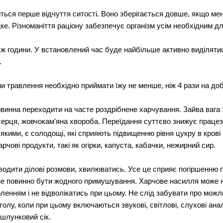
виться перше відчуття ситості. Воно зберігається довше, якщо мен
дке. Різноманіття раціону забезпечує організм усім необхідним дл
ті ж години. У встановлений час буде найбільше активно виділяти
.
и травлення необхідно приймати їжу не менше, ніж 4 рази на доб
винна переходити на часте роздрібнене харчування. Зайва вага
 серця, жовчокам'яна хвороба. Переїдання суттєво знижує працез
якими, є солодощі, які сприяють підвищенню рівня цукру в крові
рчові продукти, такі як огірки, капуста, кабачки, нежирний сир.
оводити ділові розмови, хвилюватись. Усе це сприяє погіршенню п
не повинно бути жодного примушування. Харчове насилля може н
воленням і не відволікатись при цьому. Не слід забувати про можл
толу, коли при цьому включаються звукові, світлові, слухові анал
 шлунковий сік.