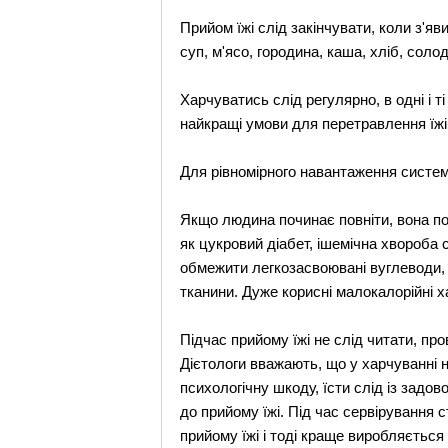
Прийом їжі слід закінчувати, коли з'я
суп, м'ясо, городина, каша, хліб, соло
Харчуватись слід регулярно, в одні і 
найкращі умови для перетравлення їжі
Для рівномірного навантаження систем
Якщо людина починає повніти, вона по
як цукровий діабет, ішемічна хвороба
обмежити легкозасвоювані вуглеводи, 
тканини. Дуже корисні малокалорійні ха
Підчас прийому їжі не слід читати, пр
Дієтологи вважають, що у харчуванні 
психологічну шкоду, їсти слід із задо
до прийому їжі. Під час сервірування с
прийому їжі і тоді краще виробляється