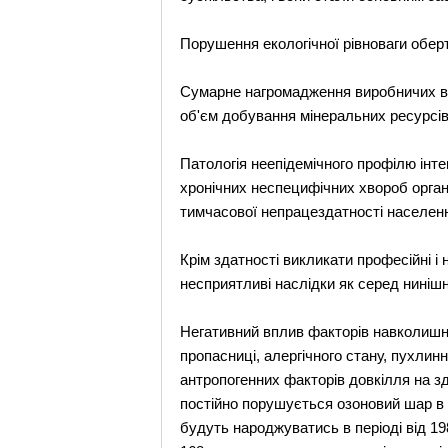
Порушення екологічної рівноваги обе
Сумарне нагромадження виробничих від
об'єм добування мінеральних ресурсів
Патологія неепідемічного профілю інте
хронічних неспецифічних хвороб органі
тимчасової непрацездатності населен
Крім здатності викликати професійні і
несприятливі наслідки як серед нинішнь
Негативний вплив факторів навколишн
пропасниці, алергічного стану, пухлин
антропогенних факторів довкілля на з
постійно порушується озоновий шар в 
будуть народжуватись в періоді від 19