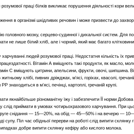
розумової праці білків викликає порушення діяльності кори вели
ження в організмі шкідливих речовин і може призвести до захво
ію головного мозку, серцево-судинної і дихальної систем. Для п
ти не лише білий хліб, але і чорний, який має багато клітковини
у харчуванні людей розумової праці. Недостатня кількість їх пр
рацездатності. Вітамін А вміщують такі продукти, як масло, мол
тамін С вміщують цитрини, апельсини, фрукти, овочі, шипшина. Ві
 житньому хлібі, пивних дріжджах, м'ясі, горіхах, квасолі, гречан
 РР знаходиться в м'ясі, печінці, картоплі, гречаній крупі.
ти якнайбільше різноманітну їжу і забезпечити ЇЇ норми Добова 
їжу слід приймати в умовах чотирьохразового харчування. При ць
друге снідання — 15—20%, на обід — 45—50% і на вечерю — 10—1
яді супу. Піл час обідньої перерви на роботі слід випити склянку
 випадках добре випити склянку кефіру або кислого молока.