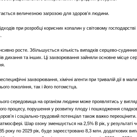
ртається величезною загрозою для здоров'я людини.
ходів при розробці корисних копалин у світовому господарстві
.
нсивно росте. Збільшується кількість випадків серцево-судинних
в дихання та інших. Ці захворювання зайняли основне місце сере
ня.
 неспецифічні захворювання, хімічні агенти при тривалій дії в ма
ого покоління, так і його потомстца.
ього середовища на організм людини може проявлятись у вигляді
ного процесу, порушення у розвитку плоду і пошкодження спадков
доров'я і соціально-трудовий потенціал також важко переоцінит
атмосфері. Шар озону зменшується на 2,5% В рік, у результаті 
85 року по 2029 рік, буде зареєстровано 8,3 млн. додаткових вип