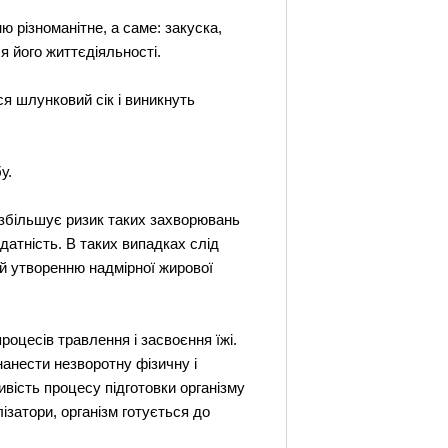
ю різноманітне, а саме: закуска,
я його життєдіяльності.
ся шлунковий сік і виникнуть
у.
 збільшує ризик таких захворювань
датність. В таких випадках слід
 й утворенню надмірної жирової
роцесів травлення і засвоєння їжі.
анести незворотну фізичну і
ивість процесу підготовки організму
ізатори, організм готується до