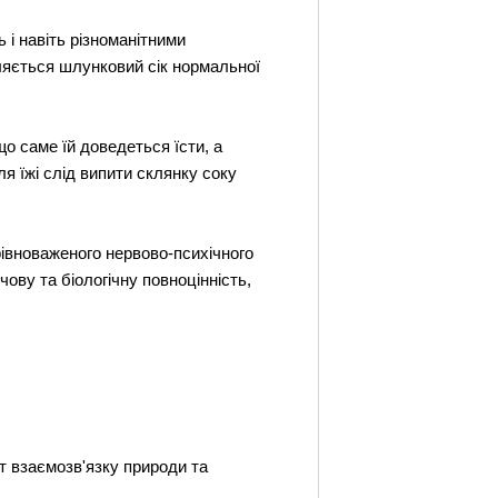
 і навіть різноманітними
бляється шлунковий сік нормальної
о саме їй доведеться їсти, а
ля їжі слід випити склянку соку
рівноваженого нервово-психічного
чову та біологічну повноцінність,
т взаємозв'язку природи та