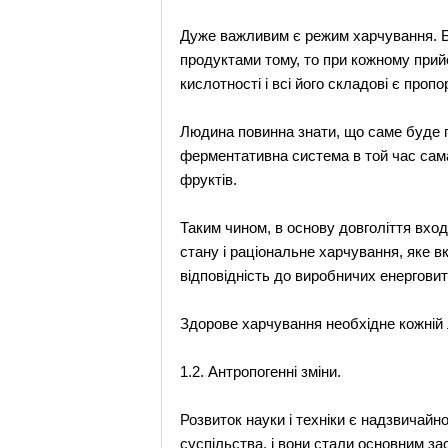
Дуже важливим є режим харчування. Біо
продуктами тому, то при кожному прий
кислотності і всі його складові є проп
Людина повинна знати, що саме буде по
ферментативна система в той час сама п
фруктів.
Таким чином, в основу довголіття вход
стану і раціональне харчування, яке вк
відповідність до виробничих енерговит
Здорове харчування необхідне кожній л
1.2. Антропогенні зміни.
Розвиток науки і техніки є надзвичай
суспільства, і вони стали основним з