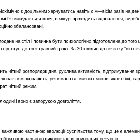
хімічно є доцільним харчуватись навіть сім—вісім разів на день
омі їжі викидається жовч, в міхурі проходить відновлення, виро
орційно збалансовані.
дане на стіл і повинна бути психологічно підготовлена до того щ
ідготує до того травний тракт. За 30 хвилин до початку їжі і піс
ить чіткий розпорядок дня, рухлива активність, підтримування з
лючає поміркованість, різноманіття, високі смакові якості їжі, хар
рат чіткий режим.
юдині і воно є запорукою довголіття.
но важливою частиною еволюції суспільства тому, що це є елемен
асобом раціонального використання природних ресурсів.