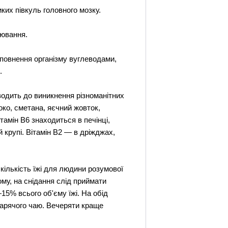
ких півкуль головного мозку.
рювання.
оповнення організму вуглеводами,
.
иводить до виникнення різноманітних
око, сметана, яєчний жовток,
тамін В6 знаходиться в печінці,
ій крупі. Вітамін В2 — в дріжджах,
кількість їжі для людини розумової
ому, на снідання слід приймати
5% всього об'єму їжі. На обід
 гарячого чаю. Вечеряти краще