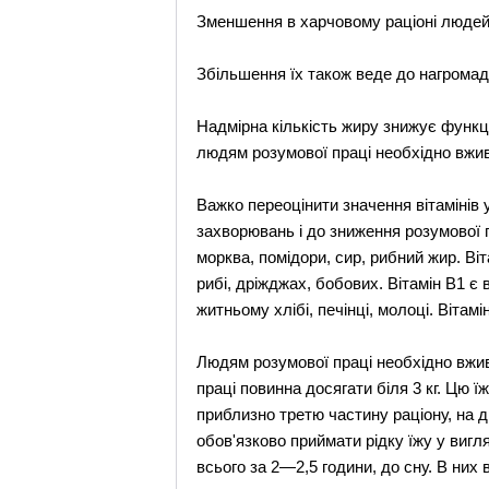
Зменшення в харчовому раціоні людей 
Збільшення їх також веде до нагромад
Надмірна кількість жиру знижує функц
людям розумової праці необхідно вжива
Важко переоцінити значення вітамінів 
захворювань і до зниження розумової п
морква, помідори, сир, рибний жир. Ві
рибі, дріжджах, бобових. Вітамін В1 є в
житньому хлібі, печінці, молоці. Вітамін
Людям розумової праці необхідно вжива
праці повинна досягати біля 3 кг. Цю 
приблизно третю частину раціону, на 
обов'язково приймати рідку їжу у вигл
всього за 2—2,5 години, до сну. В них