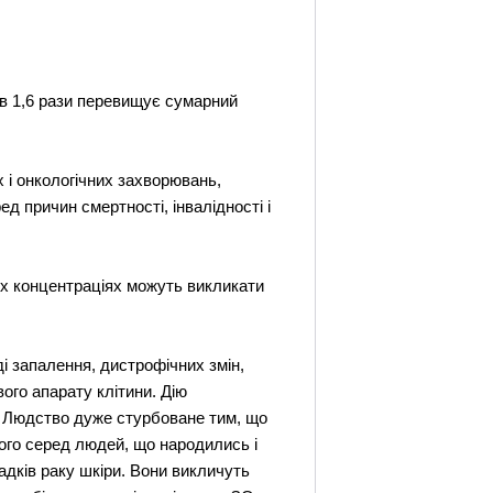
 в 1,6 рази перевищує сумарний
 і онкологічних захворювань,
д причин смертності, інвалідності і
лих концентраціях можуть викликати
 запалення, дистрофічних змін,
ого апарату клітини. Дію
и. Людство дуже стурбоване тим, що
чого серед людей, що народились і
адків раку шкіри. Вони викличуть