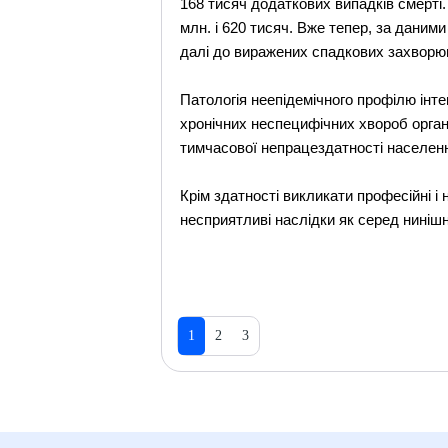
168 тисяч додаткових випадків смерті.
млн. і 620 тисяч. Вже тепер, за даним
далі до виражених спадкових захворю
Патологія неепідемічного профілю інте
хронічних неспецифічних хвороб органі
тимчасової непрацездатності населен
Крім здатності викликати професійні і
несприятливі наслідки як серед нинішнь
1
2
3