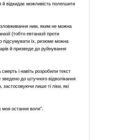
я й відкидає можливість полегшити
ь зловживання ним, яким не можна
азії (тобто евтаназії проти
кщо підсумувати їх, резюме можна
карів й призведе до руйнування
 смерть і навіть розробили текст
е зведено до штучного відволікання
 застосовуючи лише ті ліки, які
к моя остання воля".