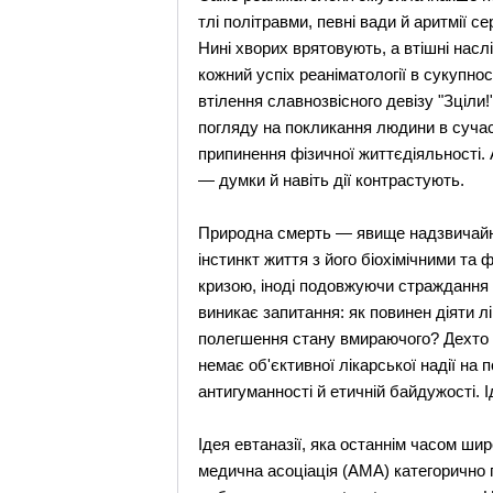
тлі політравми, певні вади й аритмії 
Нині хворих врятовують, а втішні насл
кожний успіх реаніматології в сукупно
втілення славнозвісного девізу "Зціли
погляду на покликання людини в сучас
припинення фізичної життєдіяльності. 
— думки й навіть дії контрастують.
Природна смерть — явище надзвичайно 
інстинкт життя з його біохімічними та 
кризою, іноді подовжуючи страждання 
виникає запитання: як повинен діяти 
полегшення стану вмираючого? Дехто 
немає об'єктивної лікарської надії на 
антигуманності й етичній байдужості. І
Ідея евтаназії, яка останнім часом ши
медична асоціація (АМА) категорично п