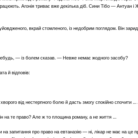
працюють. Агонія триває вже декілька діб. Сини Тібо — Антуан і
скуйовдженого, вкрай стомленого, із недобрим поглядом. Він зарид
ебудь, — із болем сказав. — Невже немає жодного засобу?
та й відповів:
хворого від нестерпного болю й дасть змогу спокійно спочити ... 
ін на те право? Але ж то площина роману, а не життя ...
ли на запитання про право на евтаназію — ні, лікар не має на це п