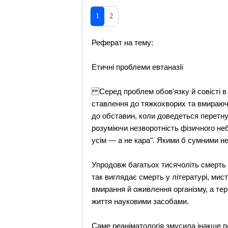
1
2
Реферат на тему:
Етичні проблеми евтаназії
Серед проблем обов'язку й совісті в ж
ставлення до тяжкохворих та вмираючи
до обставин, коли доведеться перетнут
розуміючи незворотність фізичного не
усім — а не кара". Якими б сумними не
Упродовж багатьох тисячоліть смерть т
так виглядає смерть у літературі, мист
вмирання й оживлення організму, а те
життя науковими засобами.
Саме реаніматологія змусила інакше п