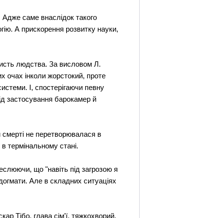
. Адже саме внаслідок такого
гію. А прискорення розвитку науки,
исть людства. За висловом Л.
х очах інколи жорстокий, проте
истеми. І, спостерігаючи певну
ід застосування барокамер й
и смерті не перетворювалася в
 в термінальному стані.
еслюючи, що "навіть під загрозою я
 догмати. Але в складних ситуаціях
ар Тібо, глава сім'ї, тяжкохворий.