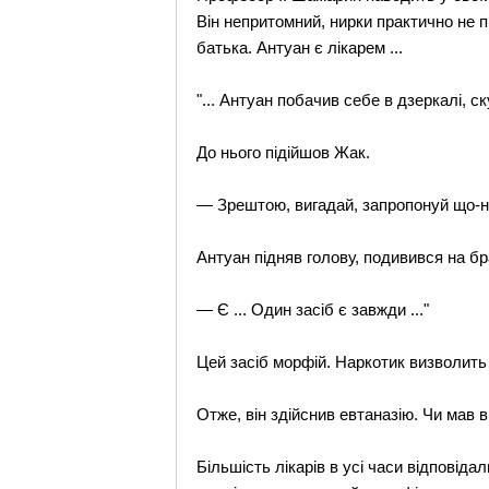
Він непритомний, нирки практично не 
батька. Антуан є лікарем ...
"... Антуан побачив себе в дзеркалі, 
До нього підійшов Жак.
— Зрештою, вигадай, запропонуй що-н
Антуан підняв голову, подивився на бра
— Є ... Один засіб є завжди ..."
Цей засіб морфій. Наркотик визволить 
Отже, він здійснив евтаназію. Чи мав в
Більшість лікарів в усі часи відповіда