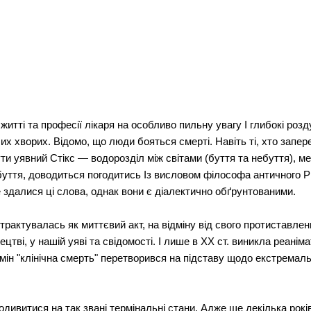
итті та професії лікаря на особливо пильну увагу І глибокі ро
х хворих. Відомо, що люди бояться смерті. Навіть ті, хто запер
и уявний Стікс — водорозділ між світами (буття та небуття), ме
буття, доводиться погодитись Із висловом філософа античного 
 здалися ці слова, однак вони є діалектично обґрунтованими.
рактувалась як миттєвий акт, на відміну від свого протиставленн
ецтві, у нашій уяві та свідомості. І лише в XX ст. виникла реанім
рмін "клінічна смерть" перетворився на підставу щодо екстрема
одивитися на так звані термінальні стани. Адже ще декілька рок