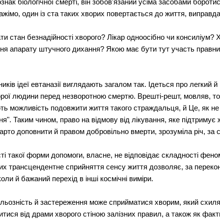
ознак біологічної смерті, він зобов'язаний усіма засобами бороти
кажімо, один із ста таких хворих повертається до життя, виправд
ти стан безнадійності хворого? Лікар одноосібно чи консиліум
ня апарату штучного дихання? Якою має бути тут участь правни
иків ідеї евтаназії виглядають загалом так. Ідеться про легкий 
ої людини перед незворотною смертю. Врешті-решт, мовляв, то в
ють можливість подовжити життя такого страждальця, й Це, як н
я". Таким чином, право на відмову від лікування, яке підтримує
, варто доповнити й правом добровільно вмерти, зрозуміла річ, за 
і такої форми допомоги, власне, не відповідає складності фено
рих трансцендентне сприйняття сенсу життя дозволяє, за перекон
оли й бажаний перехід в інші космічні виміри.
ульозність й застереження може сприйматися хворим, який схиляє
итися від драми хворого стіною залізних правил, а також як факт