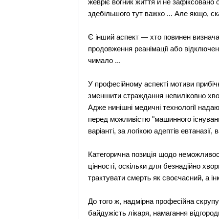
жевріє вогник життя й не зафіксовано 
здебільшого тут важко ... Але якщо, с
Є інший аспект — хто повинен визнача
продовження реанімації або відключен
чимало ...
У професійному аспекті мотиви прибічн
зменшити страждання невиліковно хвор
Адже нинішні медичні технології нада
перед можливістю "машинного існуванн
варіанті, за логікою адептів евтаназії
Категорична позиція щодо неможливост
цінності, оскільки для безнадійно хво
трактувати смерть як своєчасний, а інк
До того ж, надмірна професійна скруп
байдужість лікаря, намагання відгород