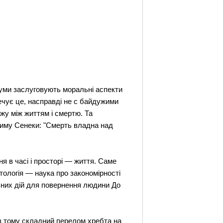
здуми заслуговують моральні аспекти
ечує це, насправді не с байдужими
жу між життям і смертю. Та
Риму Сенеки: "Смерть владна над
я в часі і просторі — життя. Саме
атологія — наука про закономірності
льних дій для повернення людини До
ів тому складний перелом хребта на