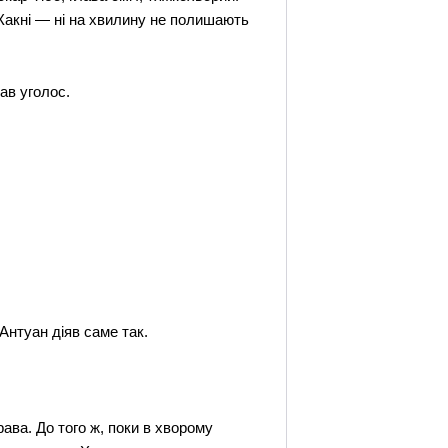
 Жакні — ні на хвилину не полишають
ав уголос.
Антуан діяв саме так.
рава. До того ж, поки в хворому