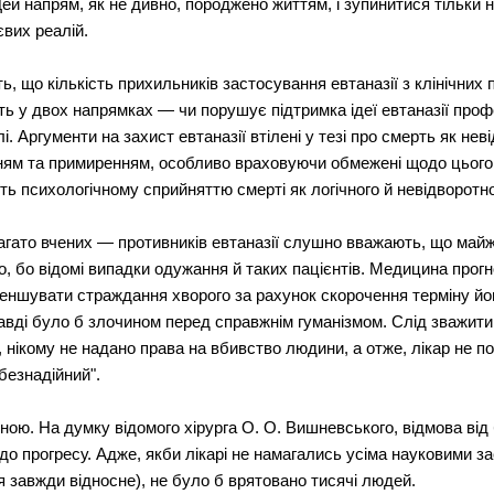
ей напрям, як не дивно, породжено життям, і зупинитися тільки н
євих реалій.
, що кількість прихильників застосування евтаназії з клінічних
ь у двох напрямках — чи порушує підтримка ідеї евтаназії профе
і. Аргументи на захист евтаназії втілені у тезі про смерть як нев
інням та примиренням, особливо враховуючи обмежені щодо цьог
ть психологічному сприйняттю смерті як логічного й невідворотн
агато вчених — противників евтаназії слушно вважають, що май
о, бо відомі випадки одужання й таких пацієнтів. Медицина прог
зменшувати страждання хворого за рахунок скорочення терміну йо
вді було б злочином перед справжнім гуманізмом. Слід зважити
, нікому не надано права на вбивство людини, а отже, лікар не п
безнадійний".
вною. На думку відомого хірурга О. О. Вишневського, відмова ві
о прогресу. Адже, якби лікарі не намагались усіма науковими з
я завжди відносне), не було б врятовано тисячі людей.