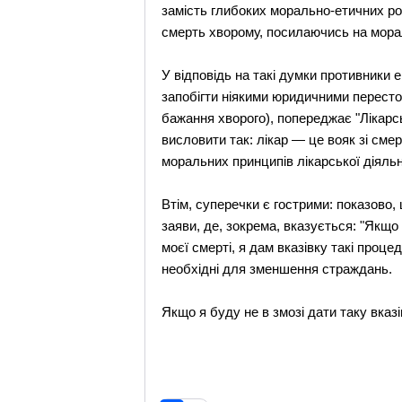
замість глибоких морально-етичних ро
смерть хворому, посилаючись на мора
У відповідь на такі думки противники 
запобігти ніякими юридичними пересто
бажання хворого), попереджає "Лікарськ
висловити так: лікар — це вояк зі сме
моральних принципів лікарської діяльн
Втім, суперечки є гострими: показово,
заяви, де, зокрема, вказується: "Якщо
моєї смерті, я дам вказівку такі проц
необхідні для зменшення страждань.
Якщо я буду не в змозі дати таку вка