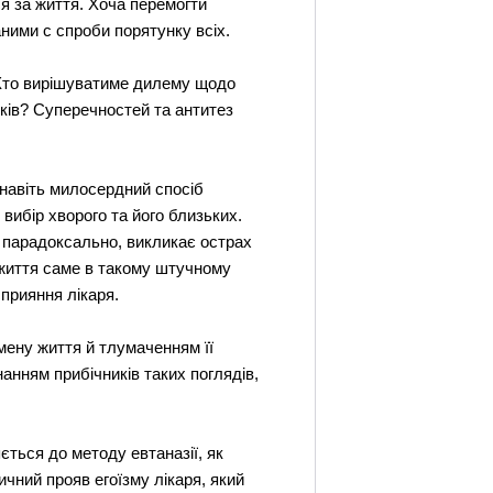
ся за життя. Хоча перемогти
аними с спроби порятунку всіх.
? Хто вирішуватиме дилему щодо
ків? Суперечностей та антитез
й навіть милосердний спосіб
ибір хворого та його близьких.
е парадоксально, викликає острах
 життя саме в такому штучному
сприяння лікаря.
мену життя й тлумаченням її
анням прибічників таких поглядів,
ться до методу евтаназії, як
ичний прояв егоїзму лікаря, який