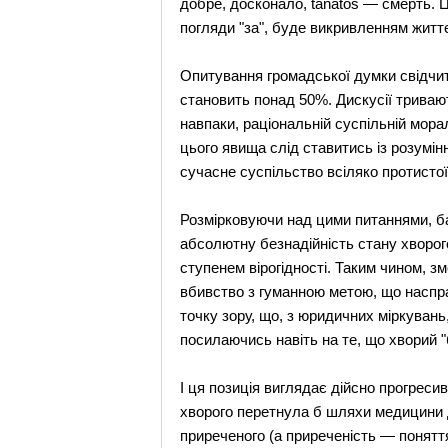
добре, досконало, tanatos — смерть. Ц
погляди "за", буде викривленням житт
Опитування громадської думки свідчить
становить понад 50%. Дискусії тривают
навпаки, раціональній суспільній морал
цього явища слід ставитись із розум
сучасне суспільство всіляко протистої
Розмірковуючи над цими питаннями, б
абсолютну безнадійність стану хворог
ступенем вірогідності. Таким чином, 
вбивство з гуманною метою, що наспра
точку зору, що, з юридичних міркувань
посилаючись навіть на те, що хворий "
І ця позиція виглядає дійсно прогреси
хворого перетнула б шляхи медицини д
приреченого (а приреченість — понятт