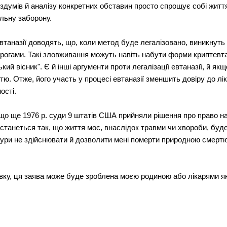
здумів й аналізу конкретних обставин просто спрощує собі житт
льну заборону.
евтаназії доводять, що, коли метод буде легалізовано, виникнут
рогами. Такі зловживання можуть навіть набути форми криптевтан
ий вісник". Є й інші аргументи проти легалізації евтаназії, й я
ртю. Отже, його участь у процесі евтаназії зменшить довіру до лі
ості.
 що ще 1976 р. суди 9 штатів США прийняли рішення про право на
 станеться так, що життя моє, внаслідок травми чи хвороби, буд
едури не здійснювати й дозволити мені померти природною смертю,
зівку, ця заява може буде зроблена моєю родиною або лікарями я