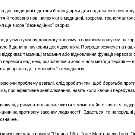
ртю дає медицині підстави й плацдарми для подальшого розвитку
ття й торовано нові напрямки в медицині, зокрема, трансплантоло
ня ще вчора "безнадійних" хворих.
оєднуємо гуманну допомогу хворому з науковим пошуком на кор
 але й данина науковим дослідженням. Природа режисує на наши
відкриває таємниці згасання або відновлення функції нервової с
 перемоги над нею, розробляючи зовсім нові методи терапії — в
ії органів до гемосорбції і гемодіалізу.
ворюючи проблему взагалі, слід зробити так, щоб боротьба прот
ема, про ефективне знеболювання, навіть коли хворий перебуває
цянку підтримувати людське життя з моменту його зачаття, підкр
ицини на противагу законам людяності". Здається, то непорушні
означне.
книзі приклад з роману "Родина Тібо" Роже Мартена дю Гара. Оск