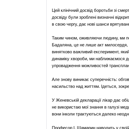
Цей клінічний досвід боротьби зі сме
досвіду були зроблені визначні відкри
в свою чергу, дає нові шанси врятуван
Таким чином, оживляючи людину, ми п
Бадаляна, це не лише акт милосердя,
винятково важливий експеримент, який 
динаміку хвороби, ми наближаємося до
упровадження можливостей трансплантац
Але знову виникає суперечність: обго
насильство над життям. Ідеться, зокр
У Женевській декларації лікар дає обі
не використаю мої знання в галузі мед
вони інколи трактуються далеко неодн
Професор І. Шамарин наводить у своїй 