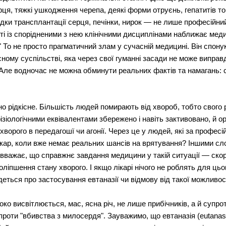
серця, тяжкі ушкодження черепа, деякі форми отруєнь, гепатитів 
ідки трансплантації серця, печінки, нирок — не лише професійни
сті із спорідненими з нею клінічними дисциплінами наближає меди
!" То не просто прагматичний злам у сучасній медицині. Він спон
ному суспільстві, яка через свої гуманні засади не може випра
Але водночас не можна обминути реальних фактів та намагань: ст
рідкісне. Більшість людей помирають від хвороб, тобто свого 
фізіологічними еквівалентами збережено і навіть зактивовано, й 
хворого в передагошї чи агонії. Через це у людей, які за профе
лікар, коли вже немає реальних шансів на врятування? Іншими с
вважає, що справжнє завдання медицини у такій ситуації — ско
поліпшення стану хворого. І якщо лікарі нічого не роблять для цьог
деться про застосування евтаназії чи відмову від такої можливос
роко висвітлюється, мас, ясна річ, не лише прибічників, а й супр
роти "вбивства з милосердя". Зауважимо, що евтаназія (eutanasia