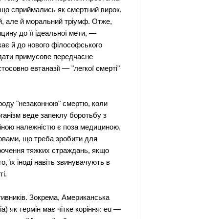
тощо сприймались як смертний вирок.
й, але й моральний тріумф. Отже,
цину до її ідеальної мети, —
укає й до нового філософського
вдати примусове передчасне
осовно евтаназії — "легкої смерті"
роду "незаконною" смертю, коли
організм веде запеклу боротьбу з
сійною належністю є поза медициною,
ловами, що треба зробити для
рочення тяжких страждань, якщо
о, їх іноді навіть звинувачують в
ті.
отивників. Зокрема, Американська
) як термін має чітке коріння: еu —