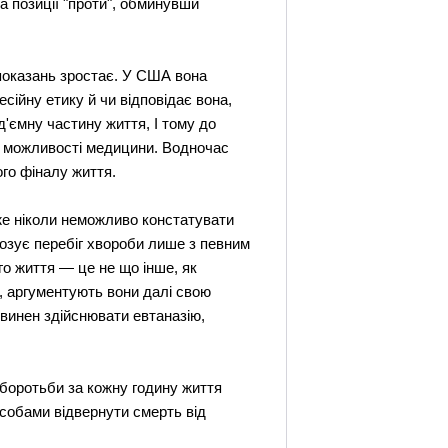
а позиції "проти", обминувши
 показань зростає. У США вона
сійну етику й чи відповідає вона,
ід'ємну частину життя, І тому до
о можливості медицини. Водночас
ого фіналу життя.
же ніколи неможливо констатувати
нозує перебіг хвороби лише з певним
го життя — це не що інше, як
, аргументують вони далі свою
овинен здійснювати евтаназію,
д боротьби за кожну годину життя
асобами відвернути смерть від