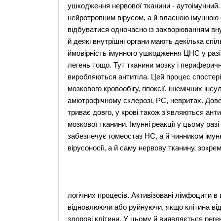
ушкодження нервової тканини - аутоімунний.
нейротропним вірусом, а й власною імунною
відбуватися одночасно із захворюванням внут
й деякі внутрішні органи мають декілька спіл
ймовірність імунного ушкодження ЦНС у разі д
легень тощо. Тут тканини мозку і периферич
виробляються антитіла. Цей процес спостері
мозкового кровообігу, гіпоксії, ішемічних ін
аміотрофічному склерозі, РС, невритах. Дове
триває довго, у крові також з’являються ант
мозкової тканини. Імунні реакції у цьому ра
забезпечує гомеостаз НС, а й чинником імунно
вірусоносії, а й саму нервову тканину, зокре
логічних процесів. Активізовані лімфоцити в
відновлюючи або руйнуючи, якщо клітина від
здорові клітини. У цьому й виявляється реге