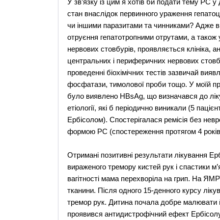
У зв’язку із цим я хотів би подати тему РС 
стан внаслідок первинного ураження гепатоци
чи іншими паразитами та чинниками? Адже в 
отруєння гепатотропними отрутами, а також 
нервових стовбурів, проявляється клініка, ана
центральних і периферичних нервових стовбу
проведенні біохімічних тестів зазвичай виявл
фосфатази, тимолової проби тощо. У моїй пра
було виявлено HBsAg, що визначався до ліку
етіології, які б періодично виникали (5 паціє
Ербісолом). Спостерігалася ремісія без невр
формою РС (спостереження протягом 4 років 
Отримані позитивні результати лікування Ербі
вираженого тремору кистей рук і спастики м’я
вагітності мама перехворіла на грип. На ЯМР
тканини. Після одного 15-денного курсу лікув
тремор рук. Дитина почала добре малювати й
проявився антидистрофічний ефект Ербісолу,