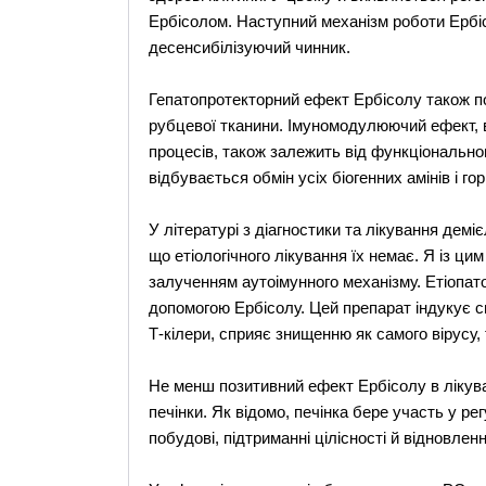
Ербісолом. Наступний механізм роботи Ербіс
десенсибілізуючий чинник.
Гепатопротекторний ефект Ербісолу також по
рубцевої тканини. Імуномодулюючий ефект, вк
процесів, також залежить від функціональног
відбувається обмін усіх біогенних амінів і гор
У літературі з діагностики та лікування дем
що етіологічного лікування їх немає. Я із цим
залученням аутоімунного механізму. Етіопат
допомогою Ербісолу. Цей препарат індукує си
Т-кілери, сприяє знищенню як самого вірусу, т
Не менш позитивний ефект Ербісолу в лікува
печінки. Як відомо, печінка бере участь у рег
побудові, підтриманні цілісності й відновлен