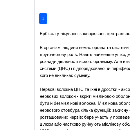
1
Ербісол у лікуванні захворювань центрально
В організмі людини немає органа та системи о
другочергову роль. Навіть найменше ушкодж
розлади діяльності всього організму. Але ви
системи (ЦНС) і підпорядкованої їй перифери
кого не викликає сумніву.
Нервові волокна ЦНС та їхні відростки - ак
нервових волокон - вкриті мієліновою оболо
бути й безмієлінові волокна. Мієлінова обол
нервового стовбура кілька функцій: захисну -
розташованих нервів; бере участь у проведен
цілком або частково руйнують мієлінову обол