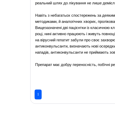
реальний шлях до лікування не лише демієлін
Навіть з небагатьох спостережень за деяким
методиками, й аналогічних хворих, проліков
Вищезазначені дві пацієнтки із класичною кл
році, нині активно працюють і живуть повноц
на вірусний гепатит забули про своє захворю
антиконвульсанти, визначають нові осередки 
нападів, антиконвульсанти не приймають зов
Препарат має добру переносність, побічні реа
1