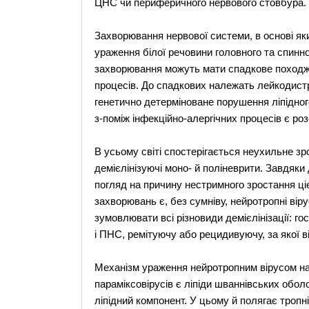
ЦНС чи периферичного нервового стовбура.
Захворювання нервової системи, в основі я
ураження білої речовини головного та спинног
захворювання можуть мати спадкове походже
процесів. До спадкових належать лейкодистро
генетично детерміноване порушення ліпідно
з-поміж інфекційно-алергічних процесів є роз
В усьому світі спостерігається неухильне зр
демієлінізуючі моно- й поліневрити. Завдяки
погляд на причину нестримного зростання ціє
захворювань є, без сумніву, нейротропні вір
зумовлювати всі різновиди демієлінізації: г
і ПНС, ремітуючу або рецидивуючу, за якої в
Механізм ураження нейротропним вірусом нас
параміксовірусів є ліпіди шваннівських оболо
ліпідний компонент. У цьому й полягає тропн