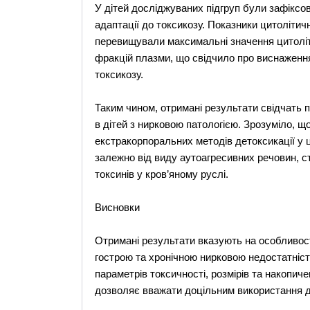
У дітей досліджуваних підгруп були зафіксов
адаптації до токсикозу. Показники цитолітичн
перевищували максимальні значення цитоліт
фракцій плазми, що свідчило про виснаженн
токсикозу.
Таким чином, отримані результати свідчать п
в дітей з нирковою патологією. Зрозуміло, 
екстракорпоральних методів детоксикації у ц
залежно від виду аутоагресивних речовин, с
токсинів у кров’яному руслі.
Висновки
Отримані результати вказують на особливості
гострою та хронічною нирковою недостатні
параметрів токсичності, розмірів та накопич
дозволяє вважати доцільним використання де