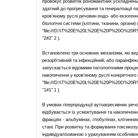
провокує розвиток різноманітних ускладнень,
здатний до прогресування та генералізації 
кров’яному руслі речовин ендо- або екзоген
біологічні системи (клітини, тканини, органи
"file:///D:\\T%20E%20L%20E%20P%20O%20R%20
"2#2" 2 ).
Встановлено три основних механізми, які веду
резорбтивний та інфекційний, або параінфекці
запускається відомими патологічними проце
накопичення у кров’яному руслі конкретного
"file:///D:\\T%20E%20L%20E%20P%20O%20R%20
"1#1" 1 ).
В умовах гіперпродукції аутоагресивних реч
відбувається їх усмоктування та накопиченн
фракціях - альбумінах, глобулінах, клітинни
стані. При розвитку та формуванні токсикозу
індивідуалізованою з урахуванням особливос