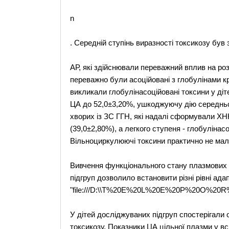
n
. Середній ступінь виразності токсикозу був 
АР, які здійснювали переважний вплив на роз
переважно були асоційовані з глобулінами к
викликали глобулінасоційовані токсини у ді
ЦА до 52,0±3,20%, ушкоджуючу дію середньог
хворих із ЗС ГГН, які надалі сформували ХН
(39,0±2,80%), а легкого ступеня - глобулінас
Вільноциркулюючі токсини практично не ма
Вивчення функціонального стану плазмових с
підгруп дозволило встановити різні рівні ад
"file:///D:\\T%20E%20L%20E%20P%20O%20R%20
У дітей досліджуваних підгруп спостерігали 
токсикозу. Показники ЦА цільної плазми у 