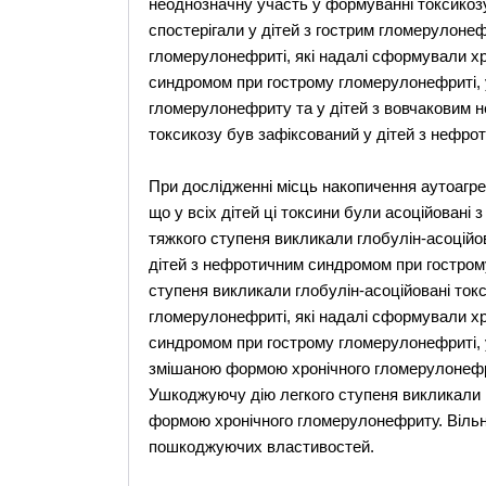
неоднозначну участь у формуванні токсикозу.
спостерігали у дітей з гострим гломерулоне
гломерулонефриті, які надалі сформували хр
синдромом при гострому гломерулонефриті, 
гломерулонефриту та у дітей з вовчаковим 
токсикозу був зафіксований у дітей з нефр
При дослідженні місць накопичення аутоагре
що у всіх дітей ці токсини були асоційовані
тяжкого ступеня викликали глобулін-асоційо
дітей з нефротичним синдромом при гостро
ступеня викликали глобулін-асоційовані ток
гломерулонефриті, які надалі сформували хро
синдромом при гострому гломерулонефриті, у 
змішаною формою хронічного гломерулонефр
Ушкоджуючу дію легкого ступеня викликали г
формою хронічного гломерулонефриту. Віль
пошкоджуючих властивостей.