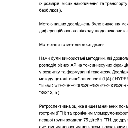
їх розмірів, місць накопичення та транспорту
безбілкові).
Метою наших досліджень було вивчення меха
диференційованого підходу щодо використанн
Матеріали та методи досліджень
Нами були використані методики, які дозволя
розподіл різних АР на токсиннесучих фракція
у розвитку та формуванні токсикозу. Дослід
методу цитолітичної активності (ЦА) ( HYP
"file:///D:\\T%20E%20L%20E%20P%20O%20R%20
"3#3" 3, 5 ).
Ретроспективна оцінка вищезазначених показн
гострим (ГГН) та хронічним гломерулонефрит
першої групи входили 75 дітей з ГГН, до другої
системним червоним вовчаком, вовчаковим 