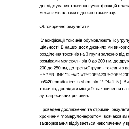
досліджуваних токсиннесучих фракцій плазм
механізмів плазми відносно токсикозу.
Обговорення результатів
Класифікації токсинів обумовлюють їх угруп
щільності. В наших дослідженнях ми викори
розділення токсинів на 3 групи залежно від ї
розмірами молекул - від 0 до 200 нм, до друг
200 до 250 нм, до третьої групи - токсини з 
HYPERLINK "file:///D:\\T%20E%20L%20E%2
ua%20com\\toxicosis.shtml.htm" \l "4#4" 5 ). 
токсинів, дослідити місця їх накопичення на
аутоагресивних речовин.
Проведені дослідження та отримані результат
хронічним гломерулонефритом, вовчаковим 
захворювання відбувається накопичення у к