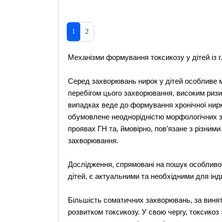
1
2
Механізми формування токсикозу у дітей із
Серед захворювань нирок у дітей особливе м
перебігом цього захворювання, високим ризик
випадках веде до формування хронічної нир
обумовлене неоднорідністю морфологічних зм
проявах ГН та, ймовірно, пов’язане з різни
захворювання.
Дослідження, спрямовані на пошук особливо
дітей, є актуальними та необхідними для інд
Більшість соматичних захворювань, за виня
розвитком токсикозу. У свою чергу, токсико