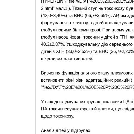
HYPERLINK "file:///D:\\T%20E%20L%20E%20
2.html" мал.1 ). Тяжкий ступінь токсикозу був
(42,0±3,40%) та ВНС (66,7±3,65%). АР, які з
формування токсикозу в дітей досліджуваних 
глобуліновими білками крові. При цьому уш
глобулінасоційовані токсини у дітей з ГГН, 
40,3±2,87%. Ушкоджувальну дію середнього 
дітей з ХГН (33,0±2,53%) та ВНС (36,7±2,20
шкідливих властивостей.
Вивчення функціонального стану плазмових с
встановити різні рівні адаптаційних реакцій
"file:///D:\\T%20E%20L%20E%20P%20O%20R%20
У всіх досліджуваних групах показники ЦА 
ЦА токсиннесучих фракцій плазми, що свідч
щодо токсикозу.
Аналіз дітей у підгрупах