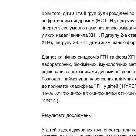
Крім того, діти з І та ІІ груп були розділені 
нефротичним синдромом (НС ГГН); підгрупу 1-
гіпертензією, умовно нами названою змішаним
у яких надалі виникла ХНН. Підгрупу 2-а с
ХГН); підгрупу 2-б - 11 дітей зі змішаною ф
Діагноз клінічних синдромів ГГН та форм ХГ
лабораторних, біохімічних, імунологічних ме
оцінювали за показниками динамічної реносц
Розподіл і найменування основних клінічних
до прийнятої класифікації ГН у дітей ( HYP
"file:///D:\\T%20E%20L%20E%20P%20O%20R%20
"4#4" 4 ).
Результати досліджень
У дітей з досліджуваних груп спостерігали на