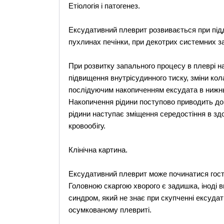
Етіологія і патогенез.
Ексудативний плеврит розвивається при підд
пухлинах печінки, при декотрих системних 
При розвитку запального процесу в плеврі н
підвищення внутрісудинного тиску, зміни ко
послідуючим накопиченням ексудата в нижнь
Накопичення рідини поступово приводить до 
рідини наступає зміщення середостіння в зд
кровообігу.
Клінічна картина.
Ексудативний плеврит може починатися гост
Головною скаргою хворого є задишка, іноді 
синдром, який не знає при скупченні ексудат
осумкованому плевриті.