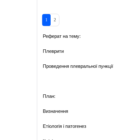
1
2
Реферат на тему:
Плеврити
Проведення плевральної пункції
План:
Визначення
Етіологія і патогенез