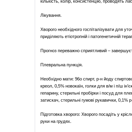
кількість, колір, консистенцію, проводять л
Лікування.
Хворого необхідного госпіталізувати для уто
приділяють етіотропній і патогенетичній тер
Прогноз переважно сприятливий – завершує
Плевральна пункція.
Необхідно мати: 96о спирт, р-н йоду спиртово
креол, 0,5% новокаїн, голки для в/м і п/ш ін’є
гепарину, стерильні пробірки і посуд для пл
затискач, стерильні гумові рукавички, 0,1% р
Підготовка хворого: Хворого посадіть у кріс
руки на грудях.