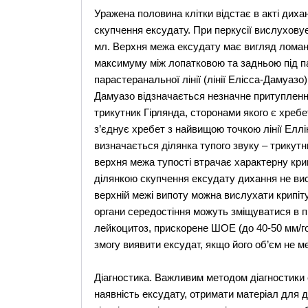
Уражена половина клітки відстає в акті диханн
скупчення ексудату. При перкусії вислухову
мл. Верхня межа ексудату має вигляд ломаної
максимуму між лопатковою та задньою під па
парастеранальної лінії (лінії Елісса-Дамуазо)
Дамуазо відзначається незначне притуплення
трикутник Гірлянда, сторонами якого є хребет,
з’єднує хребет з найвищою точкою лінії Елл
визначається ділянка тупого звуку – трикутн
верхня межа тупості втрачає характерну крив
ділянкою скупчення ексудату дихання не вис
верхній межі випоту можна вислухати крипіт
органи середостіння можуть зміщуватися в п
лейкоцитоз, прискорене ШОЕ (до 40-50 мм/год
змогу виявити ексудат, якщо його об’єм не м
Діагностика. Важливим методом діагностики 
наявність ексудату, отримати матеріал для 