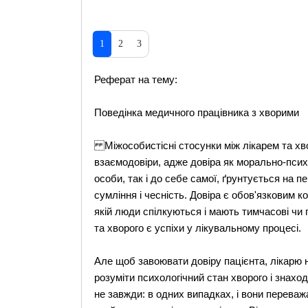
1
2
3
Реферат на тему:
Поведінка медичного працівника з хворими
Міжособистісні стосунки між лікарем та хв
взаємодовіри, адже довіра як морально-психо
особи, так і до себе самої, ґрунтується на п
сумління і чесність. Довіра є обов'язковим к
якій люди спілкуються і мають тимчасові чи п
та хворого є успіхи у лікувальному процесі.
Але щоб завоювати довіру пацієнта, лікарю 
розуміти психологічний стан хворого і знахо
не завжди: в одних випадках, і вони переваж