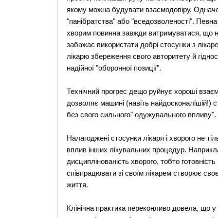
якому можна будувати взаємодовіру. Одначе 
"панібратства" або "вседозволеності". Певна 
хворим повинна завжди витримуватися, що н
забажає використати добрі стосунки з лікар
лікарю збереження свого авторитету й гіднос
надійної "оборонної позиції".
Технічний прогрес дещо руйнує хороші взаєми
дозволяє машині (навіть найдосконалішій!) с
без свого сильного" одужувального впливу".
Налагоджені стосунки лікаря і хворого не ті
вплив інших лікувальних процедур. Наприкл
дисциплінованість хворого, тобто готовність
співпрацювати зі своїм лікарем створює сво
життя.
Клінічна практика переконливо довела, що у