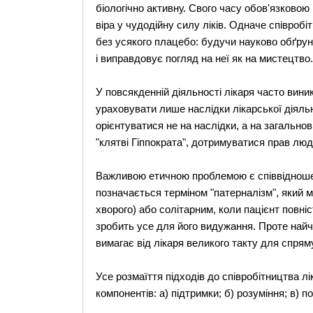
біологічно активну. Свого часу обов'язково
віра у чудодійну силу ліків. Одначе співроб
без усякого плацебо: будучи науково обґру
і виправдовує погляд на неї як на мистецтво.
У повсякденній діяльності лікаря часто вини
ураховувати лише наслідки лікарської діяльно
орієнтуватися не на наслідки, а на загальнови
"клятві Гіппократа", дотримуватися прав лю
Важливою етичною проблемою є співвідношенн
позначається терміном "патерналізм", який м
хворого) або солітарним, коли пацієнт повні
зробить усе для його видужання. Проте найч
вимагає від лікаря великого такту для спря
Усе розмаїття підходів до співробітництва л
компонентів: а) підтримки; б) розуміння; в) пов