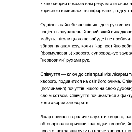
Якщо хворий показав вам результати своїх ан
корисною виявилася ця інформація, тоді у та
Однією з найнебезпечніших і деструктивних 
пацієнтів зауважень. Хворий, який випадково 
мабуть, ніколи цього не забуде і не пробачи
збирання анамнезу, коли лікар постійно ро
(формулювань) хворого, супроводжує заува
"нервовими" рухами рук.
Співчуття — ключ до співпраці між лікарем т
хворого, подивитися на світ його очима. Спі
(поглинання) почуттів іншого на свою духовн
своїм єством. Співчуття починається з факту 
коли хворий заговорить.
Лікар повинен терпляче слухати хворого, нав
обговорювати причини і наслідки хвороби, й
просто, поклавши руку на плече хворого, що