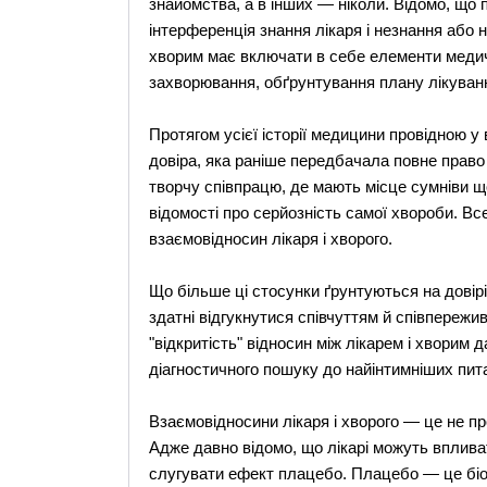
знайомства, а в інших — ніколи. Відомо, що 
інтерференція знання лікаря і незнання або 
хворим має включати в себе елементи медичн
захворювання, обґрунтування плану лікуванн
Протягом усієї історії медицини провідною у
довіра, яка раніше передбачала повне право 
творчу співпрацю, де мають місце сумніви що
відомості про серйозність самої хвороби. В
взаємовідносин лікаря і хворого.
Що більше ці стосунки ґрунтуються на довірі
здатні відгукнутися співчуттям й співпережи
"відкритість" відносин між лікарем і хворим 
діагностичного пошуку до найінтимніших пит
Взаємовідносини лікаря і хворого — це не п
Адже давно відомо, що лікарі можуть вплива
слугувати ефект плацебо. Плацебо — це біол