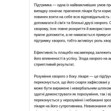
Підтримка — одна із найважливіших умов пра
випадку означає прагнення лікаря бути кори
повинен взяти на себе всю відповідальність з
допомагати й сім'я та близькі друзі хворого.
хворому, їхнє повне розкриття й використан
прагне допомогти, а не намагається примусит
підтримку хворого, тобто активізує роль хво
Ефективність плацебо насамперед залежить в
його впевненості в успіху. Згода хворого на
сприятливий результат.
Розуміння хворого з боку лікаря — це підґру
переконується, що його скарги зафіксовані у 
може бути виражене і невербальним шляхом: 
здатні демонструвати як порозуміння, так і 
переконується у нерозумінні і небажанні зро
лікаря на його супротивника. Невиконання лі