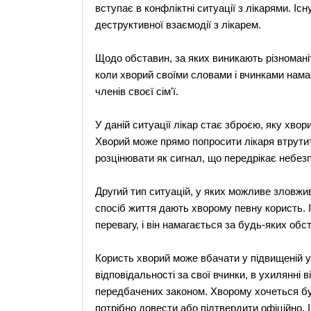
вступає в конфліктні ситуації з лікарями. Існ
деструктивної взаємодії з лікарем.
Щодо обставин, за яких виникають різноманіт
коли хворий своїми словами і вчинками намаг
членів своєї сім'ї.
У даній ситуації лікар стає зброєю, яку хво
Хворий може прямо попросити лікаря втрутит
розцінювати як сигнал, що передрікає небезп
Другий тип ситуацій, у яких можливе зловжи
спосіб життя дають хворому певну користь.
перевагу, і він намагається за будь-яких об
Користь хворий може вбачати у підвищеній у
відповідальності за свої вчинки, в ухилянні в
передбачених законом. Хворому хочеться бут
потрібно довести або підтвердити офіційно. І 