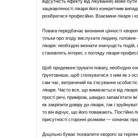
відсутність ефекту від лікування) може бути
зацікавленості лікаря його конкретним випадк
розібратися професійно. Взаємини лікаря і х
Повага передбачає визнання цінності хворого 
тільки про згоду вислухати людину, головне
лікаря: необхідно визнати значущість подій, я
становлять інтерес з погляду лікаря-профес
Щоб продемонструвати повагу, необхідно оз
ґрунтовніше, щоб спілкуватися з ним як з осо
сам час, витрачений па з'ясування особистіс
лікаря. Часто все, що вимагається від лікар
прості речі, приміром, швидко запам'ятати і
як закріпити довіру до лікаря, так і зруйнува
то він відчує, що його поважають. Постійно 
присутності сторонні розмови — означає про
Доцільно буває похвалити хворого за терпін