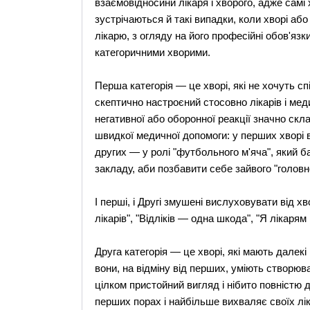
взаємовідносини лікаря і хворого, адже самі 
зустрічаються й такі випадки, коли хворі або
лікарю, з огляду на його професійні обов'язк
категоричними хворими.
Перша категорія — це хворі, які не хочуть сп
скептично настроєний стосовно лікарів і мед
негативної або оборонної реакції значно скл
швидкої медичної допомоги: у перших хворі в
других — у ролі "футбольного м'яча", який 
закладу, аби позбавити себе зайвого "головно
І перші, і Другі змушені вислуховувати від х
лікарів", "Відліків — одна шкода", "Я лікарям 
Друга категорія — це хворі, які мають далекі
вони, на відміну від перших, уміють створю
цілком пристойний вигляд і нібито повністю 
перших порах і найбільше вихваляє своїх лік