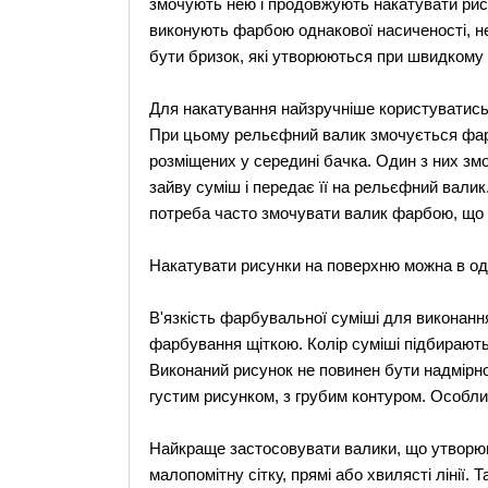
змочують нею і продовжують накатувати рисун
виконують фарбою однакової насиченості, не
бути бризок, які утворюються при швидкому 
Для накатування найзручніше користуватись 
При цьому рельєфний валик змочується фа
розміщених у середині бачка. Один з них з
зайву суміш і передає її на рельєфний валик
потреба часто змочувати валик фарбою, що 
Накатувати рисунки на поверхню можна в оди
В'язкість фарбувальної суміші для виконанн
фарбування щіткою. Колір суміші підбирають
Виконаний рисунок не повинен бути надмірно
густим рисунком, з грубим контуром. Особл
Найкраще застосовувати валики, що утворюют
малопомітну сітку, прямі або хвилясті лінії