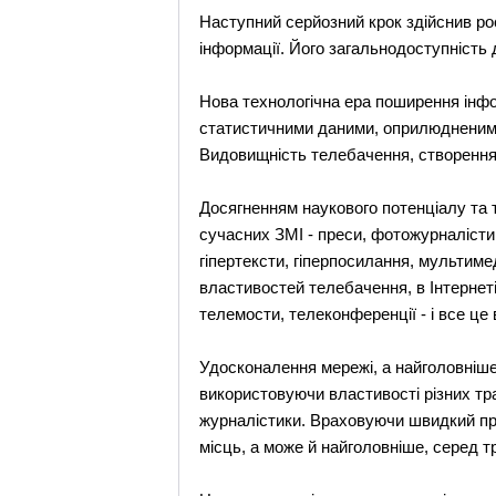
Наступний серйозний крок здійснив рос
інформації. Його загальнодоступність 
Нова технологічна ера поширення інф
статистичними даними, оприлюдненими 
Видовищність телебачення, створення 
Досягненням наукового потенціалу та т
сучасних ЗМІ - преси, фотожурналістики
гіпертексти, гіперпосилання, мультиме
властивостей телебачення, в Інтернеті 
телемости, телеконференції - і все це 
Удосконалення мережі, а найголовніше 
використовуючи властивості різних тра
журналістики. Враховуючи швидкий про
місць, а може й найголовніше, серед т