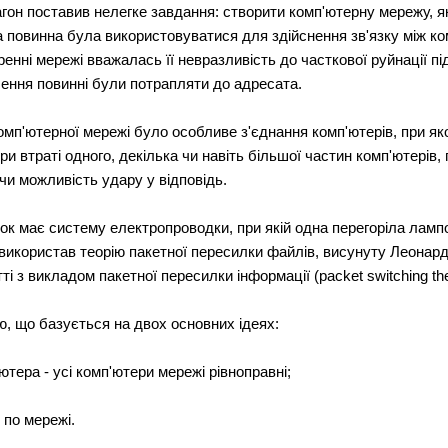
н поставив нелегке завдання: створити комп'ютерну мережу, як
а повинна була використовуватися для здійснення зв'язку між 
енні мережі вважалась її невразливість до часткової руйнації під
млення повинні були потрапляти до адресата.
п'ютерної мережі було особливе з'єднання комп'ютерів, при яко
и втраті одного, декілька чи навіть більшої частин комп'ютерів,
и можливість удару у відповідь.
к має систему електропроводки, при якій одна перегоріла лампо
використав теорію пакетної пересилки файлів, висунуту Леонар
і з викладом пакетної пересилки інформації (packet switching the
ю, що базується на двох основних ідеях:
ютера - усі комп'ютери мережі рівноправні;
 по мережі.