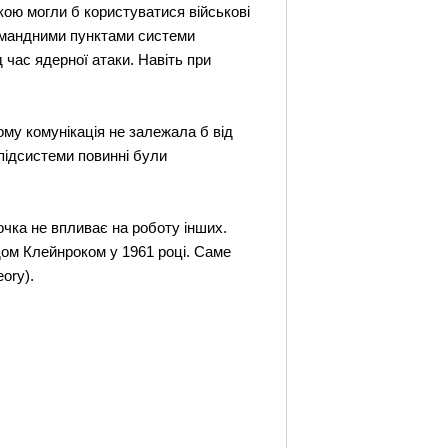
ою могли б користуватися військові
командними пунктами системи
 час ядерної атаки. Навіть при
му комунікація не залежала б від
 підсистеми повинні були
чка не впливає на роботу інших.
дом Клейнроком у 1961 році. Саме
ory).