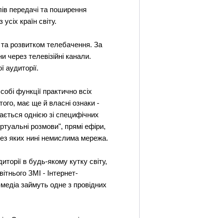
лів передачі та поширення
усіх країн світу.
 та розвитком телебачення. За
 через телевізійні канали.
 аудиторії.
собі функції практично всіх
того, має ще й власні ознаки -
жається однією зі специфічних
ртуальні розмови", прямі ефіри,
, без яких нині немислима мережа.
торії в будь-якому кутку світу,
ітнього ЗМІ - Інтернет-
медіа займуть одне з провідних