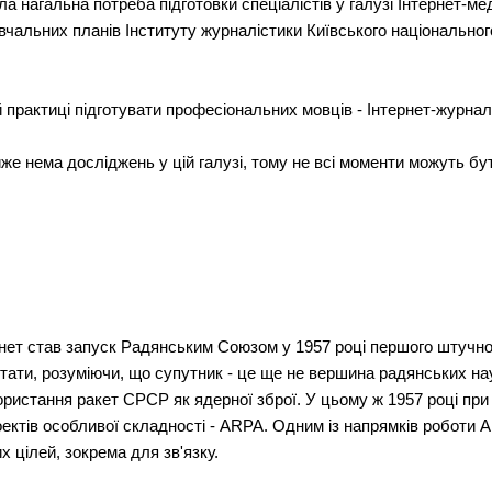
а нагальна потреба підготовки спеціалістів у галузі Інтернет-м
вчальних планів Інституту журналістики Київського національног
й практиці підготувати професіональних мовців - Інтернет-журналі
майже нема досліджень у цій галузі, тому не всі моменти можуть б
ет став запуск Радянським Союзом у 1957 році першого штучног
тати, розуміючи, що супутник - це ще не вершина радянських на
користання ракет СРСР як ядерної зброї. У цьому ж 1957 році п
ектів особливої складності - ARPA. Одним із напрямків роботи 
х цілей, зокрема для зв'язку.