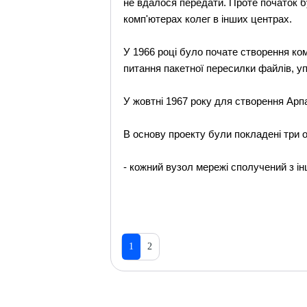
не вдалося передати. Проте початок 
комп'ютерах колег в інших центрах.
У 1966 році було почате створення ко
питання пакетної пересилки файлів, уп
У жовтні 1967 року для створення Арпа
В основу проекту були покладені три ос
- кожний вузол мережі сполучений з ін
1
2