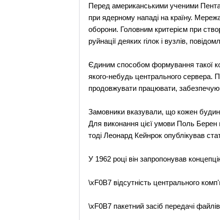
Перед американськими ученими Пентаго
при ядерному нападі на країну. Мереж
оборони. Головним критерієм при створ
руйнації деяких гілок і вузлів, повідо
Єдиним способом формування такої ком
якого-небудь центрального сервера. Пр
продовжувати працювати, забезпечуюч
Замовники вказували, що кожен будино
Для виконання цієї умови Поль Берен 
тоді Леонард Кейнрок опублікував статт
У 1962 році він запропонував концепці
\xF0B7 відсутність центрального комп'
\xF0B7 пакетний засіб передачі файлів