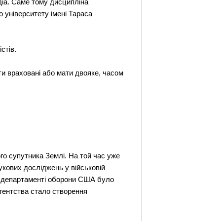
едіа. Саме тому дисципліна
о університету імені Тараса
стів.
ути враховані або мати двояке, часом
о супутника Землі. На той час уже
укових досліджень у військовій
ри департаменті оборони США було
Агентства стало створення