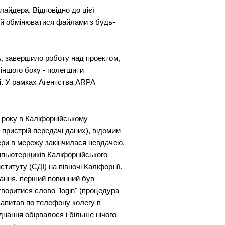
айдера. Відповідно до цієї
 й обмінюватися файлами з будь-
А, завершило роботу над проектом,
 іншого боку - полегшити
і. У рамках Агентства ARPA
 року в Каліфорнійському
 пристрій передачі даних), відомим
ери в мережу закінчилася невдачею.
омпьютерщиків Каліфорнійського
титуту (СДІ) на півночі Каліфорнії.
нання, перший повинний був
утворитися слово "login" (процедура
 запитав по телефону колегу в
днання обірвалося і більше нічого