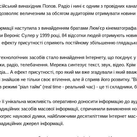
ійський винахідник Попов. Радіо і нині є одним з провідних кана
дозволяє величезним за обсягом аудиторіям отримувати новини з 
ормації наступила з винайденням братами Люм'єр кінематографа
Вероніс Сулер у 1999 році, 84 відсотки людей отримують новини
ефекту присутності сприяють постійному збільшенню глядацької
ехнологічних засобів стало винайдення Інтернету, що поєднує у 
, радіо, телебачення. Мережа синтезує текст, звук, відео. Крім 
діа... А ефект присутності, про який ми вже згадували і який вва
знайшов не тільки своє втілення, але й сприяв його розвитку. "Ві
в режимі "ріал тайм" (real time - реальний час) - це ті складники
її унікальна можливість оперативно доносити інформацію до ауди
диційних засобів масової інформації, спричинили виникнення нов
грес наукової думки, найближчими десятиліттями Інтернет мас-
радиційних джерел інформації.