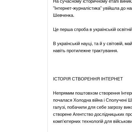
На сучасному історичному етапі виникл
"Інтернет-журналістика" увійшла до на
Шевченка.
Це перша спроба в українській освітні
В українській науці, та й у світовій, 
навіть протилежне трактування.
ІСТОРІЯ СТВОРЕННЯ ІНТЕРНЕТ
Непрямим поштовхом створення Інтерн
почалася Холодна війна і Сполучені Ш
галузі, побачили для себе загрозу ви
створене Агентство дослідницьких про
комп'ютерних технологій для військови