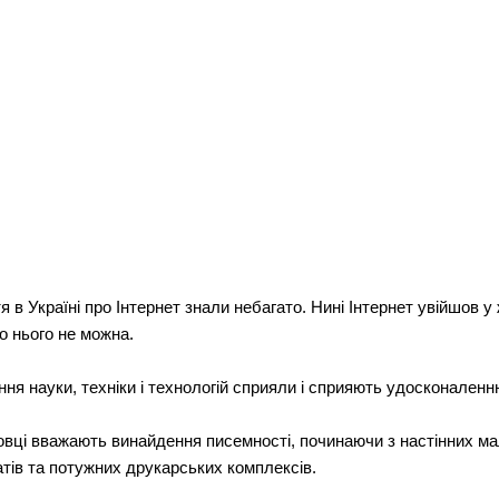
я в Україні про Інтернет знали небагато. Нині Інтернет увійшов у
о нього не можна.
ня науки, техніки і технологій сприяли і сприяють удосконаленню
ці вважають винайдення писемності, починаючи з настінних малюн
атів та потужних друкарських комплексів.