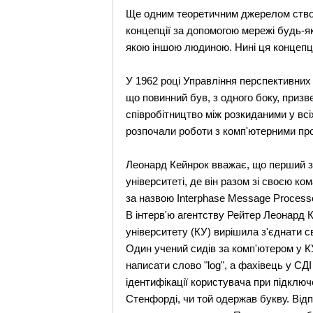
Ще одним теоретичним джерелом створе
концепції за допомогою мережі будь-
якою іншою людиною. Нині ця концепція
У 1962 році Управління перспективних
що повинний був, з одного боку, призве
співробітництво між розкиданими у вс
розпочали роботи з комп'ютерними пр
Леонард Кейнрок вважає, що перший зн
університеті, де він разом зі своєю 
за назвою Interphase Message Process
В інтерв'ю агентству Рейтер Леонард 
університету (КУ) вирішила з'єднати с
Один учений сидів за комп'ютером у К
написати слово "log", а фахівець у СДІ
ідентифікації користувача при підключе
Стенфорді, чи той одержав букву. Відп