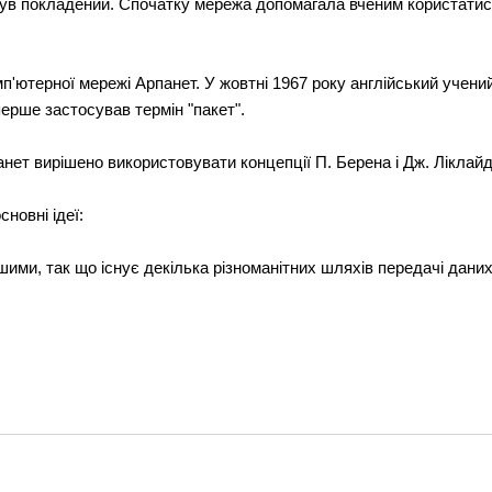
був покладений. Спочатку мережа допомагала вченим користатис
мп'ютерної мережі Арпанет. У жовтні 1967 року англійський учен
ерше застосував термін "пакет".
нет вирішено використовувати концепції П. Берена і Дж. Ліклай
новні ідеї:
шими, так що існує декілька різноманітних шляхів передачі даних