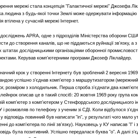
ння мережі стала концепція "Галактичної мережі" Джозефа Лікл
яка людина з будь-якої точки Землі може одержувати інформацію
 втілена у сучасній мережі Інтернет.
 досліджень APRA, одне з підрозділів Міністерства оборони СШ
сти до створення каналів, що не піддаються руйнації зв'язку, а з
іх штатах дослідницькими організаціями оборонної промисловост
оектами. Керував комп'ютерними програми Джозеф Ліклайдер.
ачний крок у створенні Інтернету був зроблений 2 вересня 1969
командою успішно з'єднав комп'ютер з маршрутизатором (мережний
or, розміром з холодильник. Перша спроба з'єднати два комп'ют
Клейнрок описав це в такий спосіб: 20 жовтня 1969 року група к
вій комп'ютер з комп'ютером у Стенфордського дослідницького інс
У і розмовляв по телефону з ученим зі СДІ. Коли відбулося з'єд
 у відповідь повинний був написати "in", у результаті чого мало 
нні до комп'ютера по лінії зв'язку). Науковець у КУ написав "l" і
овідь була позитивний. Успішно передалася буква "o". А далі з'є