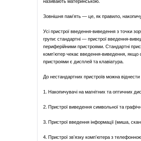
називають материнською.
Зовнішня пам'ять — це, як правило, накопичу
Усі пристрої введення-виведення з точки зор
групи: стандартні — пристрої введення-виве
периферійними пристроями. Стандартні прист
комп'ютер чекає введення-виведення, якщо с
пристроями є дисплей та клавіатура.
До нестандартних пристроїв можна віднести т
1. Накопичувачі на магнітних та оптичних ди
2. Пристрої виведення символьної та графічн
3. Пристрої введення інформації (миша, скан
4. Пристрої зв'язку комп'ютера з телефонно