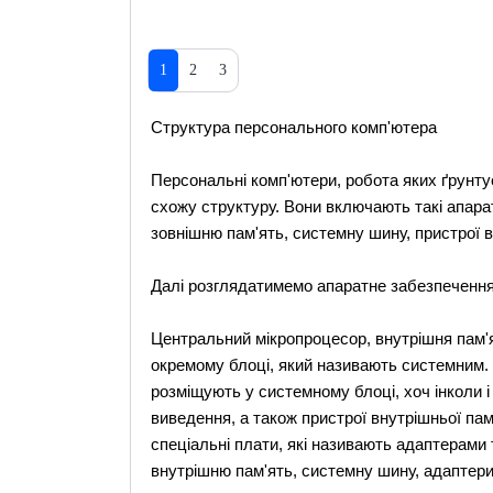
1
2
3
Структура персонального комп'ютера
Персональні комп'ютери, робота яких ґрунту
схожу структуру. Вони включають такі апара
зовнішню пам'ять, системну шину, пристрої 
Далі розглядатимемо апаратне забезпечення
Центральний мікропроцесор, внутрішня пам'я
окремому блоці, який називають системним. 
розміщують у системному блоці, хоч інколи і
виведення, а також пристрої внутрішньої пам
спеціальні плати, які називають адаптерами
внутрішню пам'ять, системну шину, адаптери 