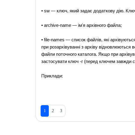
• sw — ключ, який задає додаткову дію. Ключ
• archive-name — ім'я архівного файла;
• file-names — список файлів, які архівуютьс
при розархівуванні з архіву відновлюються в
файли поточного каталога. Якщо при архівува
застосувати ключ -г (перед ключем завжди ст
Приклади:
1
2
3