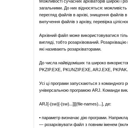
Можливості сучасних архіваторів широкі і різ
загальними. До них відносяться: можливість 
перегляд файлів в архіві, знищення файлів в 
вилучення файлів з архіву, перевірка цілісност
Архівний файл може використовуватися тільк
вигляді, тобто розархівований. Розархівацію 
які називають розархіваторами.
До числа найвідоміших та широко використову
PKZIP.EXE, PKUNZIP.EXE, ARJ.EXE, PKPAK
Усі ці програми запускаються з командного 
універсальною програмою ARJ. Команди викл
ARJ
[-(sw)[-(sw)...]]
[(file-names)...], де:
• параметр визначає дію програми. Наприклад,
— розархівувати файл з повним іменем (включ