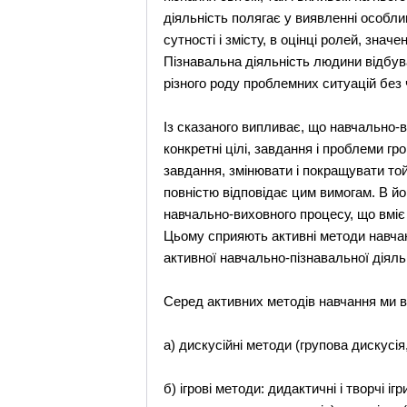
діяльність полягає у виявленні особли
сутності і змісту, в оцінці ролей, знач
Пізнавальна діяльність людини відбув
різного роду проблемних ситуацій без
Із сказаного випливає, що навчально-в
конкретні цілі, завдання і проблеми г
завдання, змінювати і покращувати той
повністю відповідає цим вимогам. В й
навчально-виховного процесу, що вміє 
Цьому сприяють активні методи навчан
активної навчально-пізнавальної діяль
Серед активних методів навчання ми в
а) дискусійні методи (групова дискусія
б) ігрові методи: дидактичні і творчі ігр