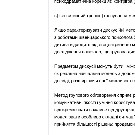
психодраматична корекція); контрігра 
в) сензитивний тренінг (тренування мі
Якщо характеризувати дискусійні метод
з роботами швейцарського психолога Ж
дитина відходить від егоцентричного м
дослідження показало, що групова дис
Предметом дискусії можуть бути і між
як реальна навчальна модель з допомо
досвіді, розширюючи свої можливості 
Метод групового обговорення сприяє р
комунікативні якості і уміння користу
відокремлювати важливе від другоряд
моделювати особливо складні ситуації,
прийняття більшості рішень; продемон