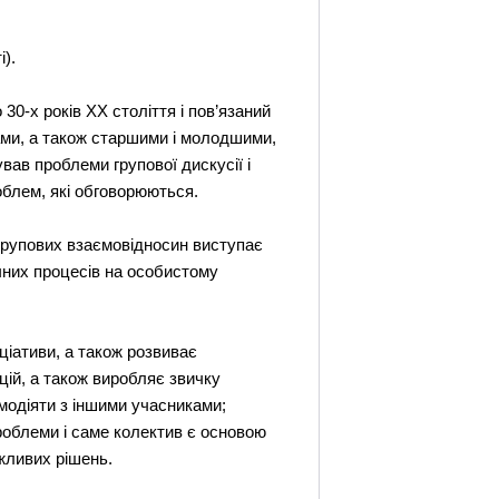
і).
30-х років XX століття і пов’язаний
ами, а також старшими і молодшими,
вав проблеми групової дискусії і
облем, які обговорюються.
 групових взаємовідносин виступає
чних процесів на особистому
ціативи, а також розвиває
цій, а також виробляє звичку
модіяти з іншими учасниками;
проблеми і саме колектив є основою
жливих рішень.