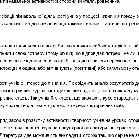
 пізнавальної активності зі сторони вчителя, ровесника.
ізації пізнавальної діяльності учнів у процесі навчання показу
онукальних сил до навчання, що такими силами є мотиви, потреб
тивації діяльності є потреби, що являють собою матеріальні або
ьнити свою потребу і тому об’єкт, що відповідає потребі, не ли
олення чи незадоволення потреб - людина завжди переживає, вин
илою дії людини, або активізують (позитивні) або загальмовують 
ті учнів є інтерес до пізнання. Як свідчить аналіз результатів д
ом історичних курсів, методикою викладання, якістю викладу мат
ізних класів. Так учнів 6-х класів, що вивчають курс стародавньо
а, мистецтво, а також діяльність окремих історичних осіб.
д засобів розвитку активності і творчості учнів на уроках історії
чення наукової та науково-популярної літератури, використання 
 Література дає можливість викладати історію так, що серце не 