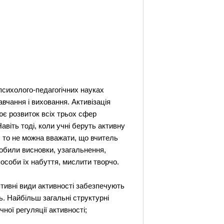
 психолого-педагогічних науках
авчання і виховання. Активізація
ює розвиток всіх трьох сфер
Навіть тоді, коли учні беруть активну
, то не можна вважати, що вчитель
робили висновки, узагальнення,
пособи їх набуття, мислити творчо.
птивні види активності забезпечують
. Найбільш загальні структурні
чної регуляції активності;