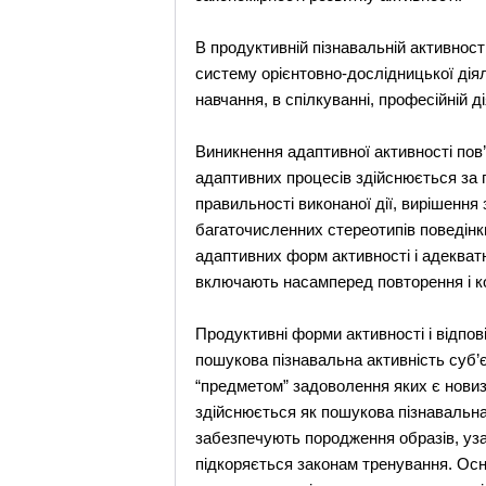
В продуктивній пізнавальній активності
систему орієнтовно-дослідницької діял
навчання, в спілкуванні, професійній д
Виникнення адаптивної активності пов’
адаптивних процесів здійснюється за п
правильності виконаної дії, вирішення
багаточисленних стереотипів поведінки
адаптивних форм активності і адекват
включають насамперед повторення і ко
Продуктивні форми активності і відпові
пошукова пізнавальна активність суб’
“предметом” задоволення яких є новиз
здійснюється як пошукова пізнавальна 
забезпечують породження образів, узага
підкоряється законам тренування. Осн