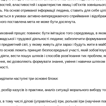
востей, властивостей і характеристик явищ і об’єктів зовнішньог
ень. На основі отриманої інформації людина, ставить для себе цілі
ається в умовах активно-випереджаючого сприймання і відображе
 чого поставлена мета не може бути досягнута.
иховний процес повинен: бути імітацією того середовища, в яком
ромадської і трудової діяльності людини; забезпечити формування
 предметний світ, у якому живуть діти зараз і будуть жити в ма
ого основі лежить принцип безпосередньої участі, який зобов’яз
діяти, вести пошук шляхів і способів розв’язання тих проблем, я
ня, які дозволяють формувати знання, уміння і навички шляхом 
ності.
иділили наступні три основні блоки:
, розбір казусів із практики, аналіз ситуації морального вибору т
и, в тому числі ділові (управлінські) ігри, рольові ігри (научіння п