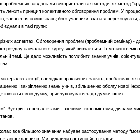
х проблемних завдань ми використали такі методи, як метод “кру
нять лежить принцип колективного обговорення проблем. У процес
ю, засвоєння нових знань; його учасники вчаться переконувати, 
б’єднали в такі групи:
 різних аспектах. Обговорення проблем (проблемний семінар) - д
того розділу навчального курсу, який вивчається. Тематичні семі
льній темі. Це дало можливість поглибити знання учнів, орієнтув
лем.
матеріалах лекції, наслідках практичних занять, проблемах, які 
ращенню і закріпленню знань учнів, збільшенню обсягу нової інф
ідстоювати свою думку, прислуховуватись до думки інших.
лом”. Зустрічі з спеціалістами - вченими, економістами, діячами 
станов.
школах все більшого значення набуває застосування методу “мозко
ед старшокласників. Ми виділили наступні його етапи: