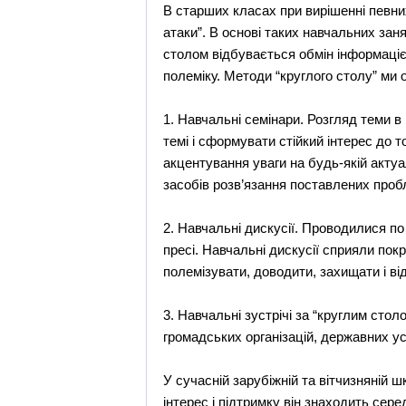
В старших класах при вирішенні певни
атаки”. В основі таких навчальних за
столом відбувається обмін інформаціє
полеміку. Методи “круглого столу” ми о
1. Навчальні семінари. Розгляд теми в
темі і сформувати стійкий інтерес до 
акцентування уваги на будь-якій актуа
засобів розв’язання поставлених проб
2. Навчальні дискусії. Проводилися по 
пресі. Навчальні дискусії сприяли пок
полемізувати, доводити, захищати і в
3. Навчальні зустрічі за “круглим сто
громадських організацій, державних у
У сучасній зарубіжній та вітчизняній 
інтерес і підтримку він знаходить сер