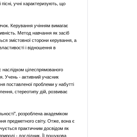
і пісні, учні характеризують, що
ичок. Керування учінням вимагає
тивність. Метод навчання як засіб
ься змістовної сторони керування, а
властивості і відношення в
є наслідком цілеспрямованого
я. Учень - активний учасник
ння поставленої проблеми у набутті
лення, стереотипу дій, розвиває
ьності”, розроблена академіком
ння предметного світу. Отже, вона є
гачується практичним досвідом як
рироді - дослідник. Її пошукова