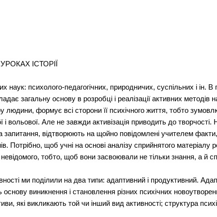
 УРОКАХ ІСТОРІЇ
их наук: психолого-педагогічних, природничих, суспільних і ін. В
ладає загальну основу в розробці і реалізації активних методів н
 людини, формує всі сторони її психічного життя, тобто зумовл
ї і вольової. Але не завжди активізація приводить до творчості. 
 на запитання, відтворюють на щойно повідомлені учителем факти
нів. Потрібно, щоб учні на основі аналізу сприйнятого матеріалу 
 невідомого, тобто, щоб вони засвоювали не тільки знання, а й с
вності ми поділили на два типи: адаптивний і продуктивний. Ада
 основу виникнення і становлення різних психічних новоутворень
иви, які викликають той чи інший вид активності; структура психі