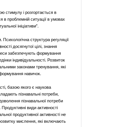
ною стимулу і розгортається в
ся в проблемній ситуації в умовах
уальної ініціативи”.
. Психологічна структура регуляції
ності досягнутої цілі, знання
процеси забезпечують формування
дінки індивідуальності. Розвиток
гальними законами тренування, які
 формування навичок.
сті, базою якого є наукова
кладають пізнавальні потреби,
адоволення пізнавальної потреби
. Продуктивні види активності
вальної продуктивної активності не
 розвитку мислення, які включають