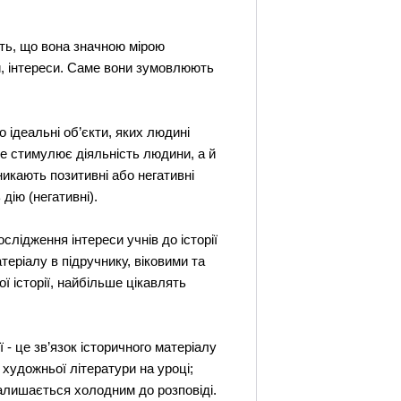
ють, що вона значною мірою
и, інтереси. Саме вони зумовлюють
 ідеальні об’єкти, яких людині
ше стимулює діяльність людини, а й
икають позитивні або негативні
дію (негативні).
ослідження інтереси учнів до історії
еріалу в підручнику, віковими та
ї історії, найбільше цікавлять
 - це зв’язок історичного матеріалу
художньої літератури на уроці;
залишається холодним до розповіді.