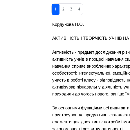
1
2
3
4
Кордунова Н.О.
АКТИВНІСТЬ І ТВОРЧІСТЬ УЧНІВ НА
Активність - предмет дослідження різн
активність учнів в процесі навчання ск
навчання сприяє виробленню характеру
особистості: інтелектуальної, емоційно
участь в роботі класу - відповідають
активізував пізнавальну діяльність уч
приходили до чогось нового, раніше їм
За основними функціями всі види акти
пристосування, продуктивні складають
елементи цих двох типів: потреби і мот
закономірності розвитку активності.