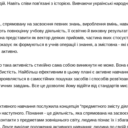
ій. Навіть співи пов’язані з історією. Вивчаючи українські народн
ь, спрямовану на засвоєння певних знань, вироблення вмінь, нав
ють повноцінну учбову діяльність, її освітню й виховну результа
а представити як вектор деяких прийомів, частина яких стосуєт
азує як формуються в учнів операції і знання, а змістовна - які 
 активно.
 така активність стихійно сама собою виникнути не може. Вона 
обистість. Найбільш ефективним в цьому плані є активне навчанн
проявляється в самостійних пошуках засобів і способів розв’яза
ичних завдань. Все це дозволяє йому відійти від стандартів мис
тивного навчання послужила концепція “предметного змісту діял
 наступного. Пізнання - це діяльність, яка спрямована на засвоє
онтакти з предметами зовнішнього світу, людина пізнає їх і зба
о. Друге вихідне положення активного навчання: людина по своїй п