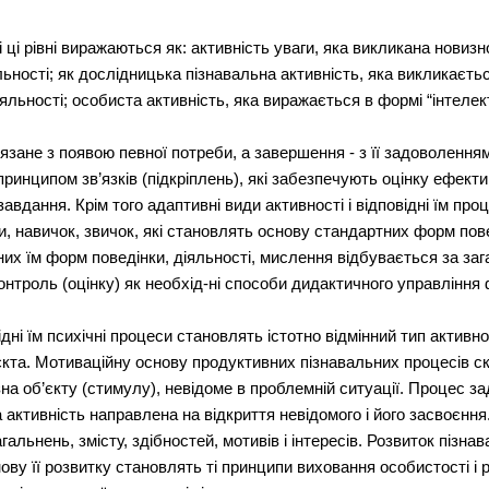
 ці рівні виражаються як: активність уваги, яка викликана новиз
ьності; як дослідницька пізнавальна активність, яка викликаєть
іяльності; особиста активність, яка виражається в формі “інтелект
язане з появою певної потреби, а завершення - з її задоволенням
ринципом зв’язків (підкріплень), які забезпечують оцінку ефектив
 завдання. Крім того адаптивні види активності і відповідні їм 
, навичок, звичок, які становлять основу стандартних форм пове
них їм форм поведінки, діяльності, мислення відбувається за за
нтроль (оцінку) як необхід-ні способи дидактичного управління
дні їм психічні процеси становлять істотно відмінний тип активно
єкта. Мотиваційну основу продуктивних пізнавальних процесів с
на об’єкту (стимулу), невідоме в проблемній ситуації. Процес з
активність направлена на відкриття невідомого і його засвоєння
льнень, змісту, здібностей, мотивів і інтересів. Розвиток пізна
ову її розвитку становлять ті принципи виховання особистості і