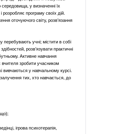
о середовища, у визначенні їх
 і розробляє програму своїх дій.
ння оточуючого світу, розв’язання
у перебувають учні; містити в собі
 здібностей, розв’язувати практичні
йбутньому. Активне навчання
ує вчителя зробити учасником
кі вивчаються у навчальному курсі.
залучення тих, хто навчається, до
ощо);
оведінці, ігрова психотерапія,