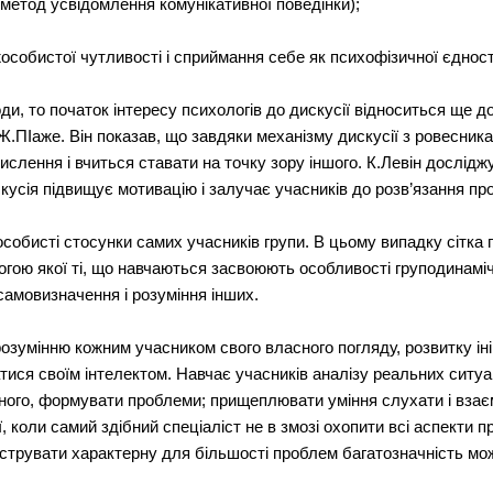
(метод усвідомлення комунікативної поведінки);
жособистої чутливості і сприймання себе як психофізичної єдност
и, то початок інтересу психологів до дискусії відноситься ще до 
.ПІаже. Він показав, що завдяки механізму дискусії з ровесник
ислення і вчиться ставати на точку зору іншого. К.Левін досліджу
кусія підвищує мотивацію і залучає учасників до розв’язання пр
особисті стосунки самих учасників групи. В цьому випадку сітка
гою якої ті, що навчаються засвоюють особливості груподинамі
самовизначення і розуміння інших.
озумінню кожним учасником свого власного погляду, розвитку іні
ватися своїм інтелектом. Навчає учасників аналізу реальних ситуа
ного, формувати проблеми; прищеплювати уміння слухати і взає
 коли самий здібний спеціаліст не в змозі охопити всі аспекти 
струвати характерну для більшості проблем багатозначність мо