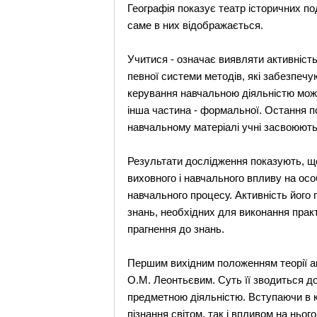
Географія показує театр історичних под
саме в них відображається.
Учитися - означає виявляти активніст
певної системи методів, які забезпечу
керування навчальною діяльністю можн
інша частина - формальної. Остання пок
навчальному матеріалі учні засвоюють
Результати дослідження показують, що
виховного і навчального впливу на ос
навчального процесу. Активність його 
знань, необхідних для виконання практ
прагнення до знань.
Першим вихідним положенням теорії ак
О.М. Леонтьєвим. Суть її зводиться до
предметною діяльністю. Вступаючи в к
пізнання світом, так і впливом на ньог