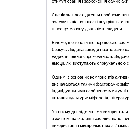
стимулювання і заохочення самих актів
Спеціальні дослідження проблеми актив
залежить від наявності внутрішніх сп
цілеспрямовану діяльність людини.
Відомо, що генетично першоосновою мо
бракує. Людина завжди прагне задовол
надає їй певної спрямованості. Задов
емоції, які виступають спонукальною с
Одним із основних компонентів активнос
визначаються такими факторами: зміст
індивідуальними особливостями учнів р
питання культури: міфологія, літератур
У своєму дослідженні ми використали ря
з життям, навколишньою дійсністю, вив
використання міжпредметних зв’язків.