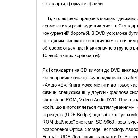
Стандарти, формати, файли
Ті, хто активно працює з компакт дисками зн
совметстимы різні види цих дисків. Стандарт
конкурентній боротьбі. З DVD усіх може бут
не єдиним высокотехнологичным технічним р
обговорюються настільки значною групою вир
10 найбільших корпорацій).
Як і стандарти на CD вимоги до DVD викладен
«кольорових книг» ці - «упорядковані за абе
«A» до «E». Книга може містити до трьох час
фізичні специфікації, у другий - файлова сис
відповідно ROM, Video і Audio DVD. При ць
носія, що виготовляється «штампуванням» і 
перехідна (UDF-Bridge), що забезпечує ком
ROM файлової системи ISO-9660 і реалізуючо
розробленої Optical Storage Technology Assoc
Format - UDF. Два інших стандарти D і E опи