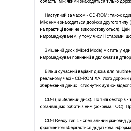
область, між якими знаходяться тілько доріж
Наступний за часом - CD-ROM: також єдиний
Між ними знаходяться доріжки другого типу 
на практиці вони не використовуються). Ц
нагромаджувачем, у тому числі і старими, що
Змішаний диск (Mixed Mode) містить у єди
нагромаджувач повинний відключати відтво
Більш сучасний варіант диска для multimedi
реальному часі - CD-ROM XA. Його доріжки 
збереження даних і стиснутих аудио- відеоп
CD-I (чи Зелений диск). По типі секторів -
організацією роботи з ним (зокрема TOC). П
CD-I Ready тип 1 - спеціальний різновид д
фрагментом зберігається додаткова інформа