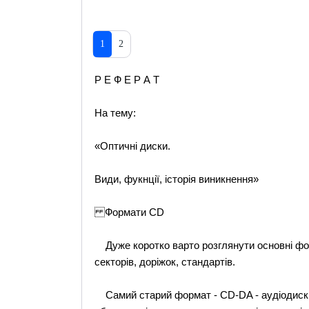
1
2
Р Е Ф Е Р А Т
На тему:
«Оптичні диски.
Види, фукнції, історія виникнення»
Формати CD
Дуже коротко варто розглянути основні фор
секторів, доріжок, стандартів.
Самий старий формат - CD-DA - аудіодиск: 