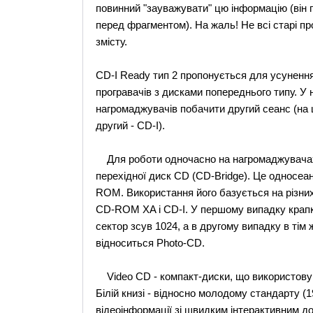
повинний "зауважувати" цю інформацію (він п
перед фрагментом). На жаль! Не всі старі пр
змісту.
CD-I Ready тип 2 пропонується для усунення
програвачів з дисками попереднього типу. У
нагромаджувачів побачити другий сеанс (на 
другий - CD-I).
Для роботи одночасно на нагромаджувачах
перехідної диск CD (CD-Bridge). Це односеан
ROM. Використання його базується на різни
CD-ROM XA і CD-I. У першому випадку крапк
сектор зсув 1024, а в другому випадку в тім ж
відноситься Photo-CD.
Video CD - компакт-диски, що використовуют
Білій книзі - відносно молодому стандарту (
відеоінформації зі швидким інтерактивним д