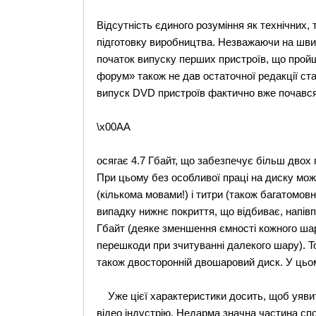
Відсутність єдиного розуміння як технічних,
підготовку виробництва. Незважаючи на швид
початок випуску перших пристроїв, що прой
форум» також не дав остаточної редакції ста
випуск DVD пристроїв фактично вже почався 
\x00AA
осягає 4.7 Гбайт, що забезпечує більш двох г
При цьому без особливої праці на диску мож
(кількома мовами!) і титри (також багатомов
випадку нижнє покриття, що відбиває, напівп
Гбайт (деяке зменшення ємності кожного ша
перешкоди при зчитуванні далекого шару). T
також двосторонній двошаровий диск. У цьом
Уже цієї характеристики досить, щоб уявити
відео індустрію. Недарма значна частина сп