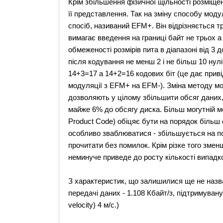
Крім збільшення фізичної щільності розміщен
її представлення. Так на зміну способу модуля
спосіб, називаний EFM+. Він відрізняється тр
вимагає введення на границі байт не трьох а
обмеженості розмірів пита в діапазоні від 3
після кодування не менш 2 і не більш 10 нул
14+3=17 а 14+2=16 кодових біт (це дає приві
модуляції з EFM+ на EFM-). Зміна методу мод
дозволяють у цілому збільшити обсяг даних
майже 6% до обсягу диска. Більш могутній 
Product Code) обіцяє бути на порядок більш
особливо зваблюватися - збільшується на по
прочитати без помилок. Крім різке того змен
неминуче приведе до росту кількості випадко
З характеристик, що залишилися ще не назв
передачі даних - 1.108 Кбайт/з, підтримувану п
velocity) 4 м/с.)