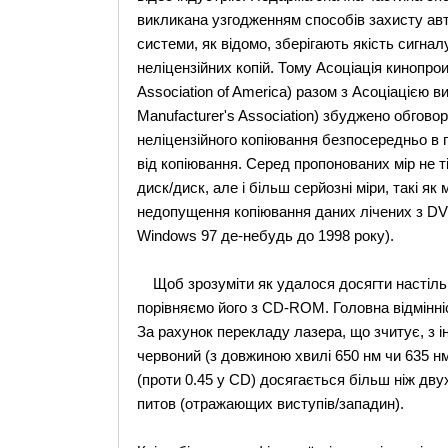
викликана узгодженням способів захисту авт
системи, як відомо, зберігають якість сигнал
неліцензійних копій. Тому Асоціація кинопро
Association of America) разом з Асоціацією в
Маnufасturеr's Association) збуджено обгов
неліцензійного копіювання безпосередньо в п
від копіювання. Серед пропонованих мір не 
диск/диск, але і більш серйозні міри, такі я
недопущення копіювання даних лічених з DVD 
Windows 97 де-небудь до 1998 року).
Щоб зрозуміти як удалося досягти настільк
порівняємо його з CD-ROM. Головна відмінніс
За рахунок перекладу лазера, що зчитує, з і
червоний (з довжиною хвилі 650 нм чи 635 нм
(проти 0.45 у CD) досягається більш ніж дв
питов (отражающих виступів/западин).