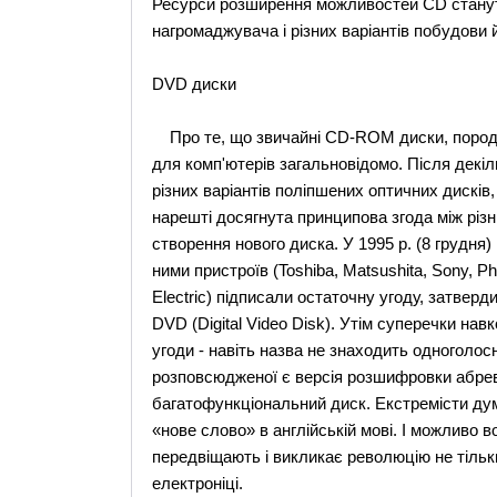
Ресурси розширення можливостей CD стануть
нагромаджувача і різних варіантів побудови й
DVD диски
Про те, що звичайні CD-ROM диски, породже
для комп'ютерів загальновідомо. Після декіль
різних варіантів поліпшених оптичних дисків
нарешті досягнута принципова згода між різ
створення нового диска. У 1995 р. (8 грудня
ними пристроїв (Toshiba, Matsushita, Sony, Phi
Electric) підписали остаточну угоду, затверд
DVD (Digital Video Disk). Утім суперечки на
угоди - навіть назва не знаходить одноголос
розповсюдженої є версія розшифровки абревіа
багатофункціональний диск. Екстремісти ду
«нове слово» в англійській мові. І можливо в
передвіщають і викликає революцію не тільки
електроніці.