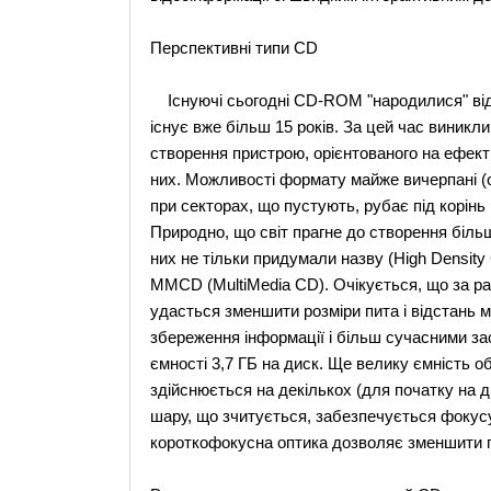
Перспективні типи CD
Існуючі сьогодні CD-ROM "народилися" від а
існує вже більш 15 років. За цей час виникли 
створення пристрою, орієнтованого на ефект
них. Можливості формату майже вичерпані (о
при секторах, що пустують, рубає під корінь
Природно, що світ прагне до створення біль
них не тільки придумали назву (High Density 
MMCD (MultiMedia CD). Очікується, що за р
удасться зменшити розміри пита і відстань м
збереження інформації і більш сучасними за
ємності 3,7 ГБ на диск. Ще велику ємність о
здійснюється на декількох (для початку на 
шару, що зчитується, забезпечується фокус
короткофокусна оптика дозволяє зменшити п