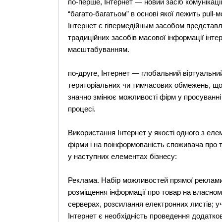
по-перше, Інтернет — новий засіб комунікац
“багато-багатьом” в основі якої лежить pull
Інтернет є гіпермедійным засобом представле
традиційних засобів масової інформації інте
масштабуванням.
по-друге, Інтернет — глобальний віртуальни
територіальних чи тимчасових обмежень, що 
значно змінює можливості фірм у просуванні
процесі.
Використання Інтернет у якості одного з еле
фірми і на поінформованість споживача про т
у наступних елементах бізнесу:
Реклама. Набір можливостей прямої реклами т
розміщення інформації про товар на власном
серверах, розсилання електронних листів; 
Інтернет є необхідність проведення додатко