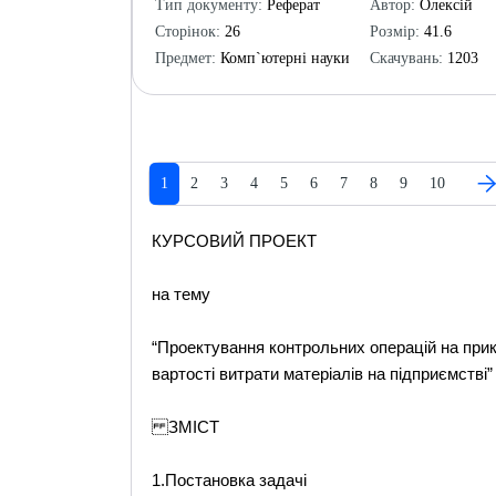
Тип документу:
Реферат
Автор:
Олексій
Сторінок:
26
Розмір:
41.6
Предмет:
Комп`ютерні науки
Скачувань:
1203
1
2
3
4
5
6
7
8
9
10
КУРСОВИЙ ПРОЕКТ
на тему
“Проектування контрольних операцій на прик
вартості витрати матеріалів на підприємстві”
ЗМІСТ
1.Постановка задачі