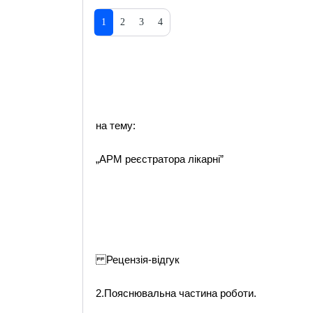
1
2
3
4
на тему:
„АРМ реєстратора лікарні”
Рецензія-відгук
2.Пояснювальна частина роботи.