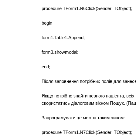
procedure TForm1.N6Click(Sender: TObject);
begin
form1.Table1.Append;
form3.showmodal;
end;
Після заповнення потрібних полів для занес
Якщо потрібно знайти певного пацієнта, всіх 
скористатись діалоговим вікном Пошук. (Пац
Запрограмувати це можна таким чином:
procedure TForm1.N7Click(Sender: TObject);