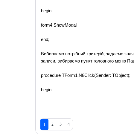
begin
form4.ShowModal
end;
Вибираємо потрібний критерій, задаємо знач
записи, вибираємо пункт головного меню Паці
procedure TForm1.N8Click(Sender: TObject);
begin
1
2
3
4