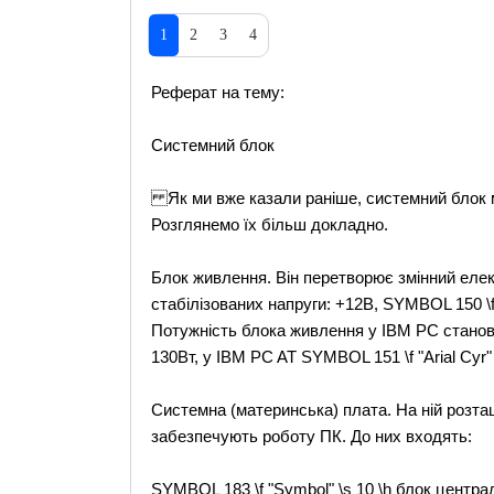
1
2
3
4
Реферат на тему:
Системний блок
Як ми вже казали ранiше, системний блок мi
Розглянемо їх бiльш докладно.
Блок живлення. Вiн перетворює змiнний елек
стабiлiзованих напруги: +12В, SYMBOL 150 \f "
Потужнiсть блока живлення у IBM PC станови
130Вт, у IBM PC AT SYMBOL 151 \f "Arial Cyr"
Системна (материнська) плата. На нiй розта
забезпечують роботу ПК. До них входять:
SYMBOL 183 \f "Symbol" \s 10 \h блок центра