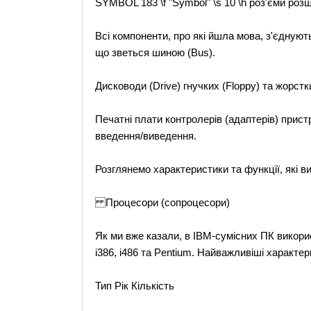
SYMBOL 183 \f "Symbol" \s 10 \h роз'єми роз
Всi компоненти, про якi йшла мова, з'єднуют
що зветься шиною (Bus).
Дисководи (Drive) гнучких (Floppy) та жорстк
Печатнi плати контролерiв (адаптерiв) прист
введення/виведення.
Розглянемо характеристики та функцiї, якi 
Процесори (сопроцесори)
Як ми вже казали, в IBM-сумiсних ПК використ
i386, i486 та Pentium. Найважливiшi характе
Тип Рік Кількість