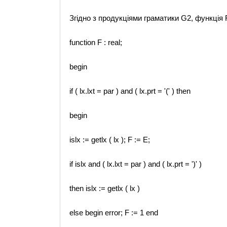
Згідно з продукціями граматики G2, функція 
function F : real;
begin
if ( lx.lxt = par ) and ( lx.prt = '(' ) then
begin
islx := getlx ( lx ); F := E;
if islx and ( lx.lxt = par ) and ( lx.prt = ')' )
then islx := getlx ( lx )
else begin error; F := 1 end