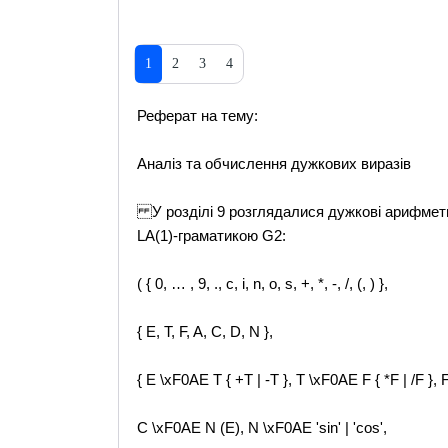
1
2
3
4
Реферат на тему:
Аналіз та обчислення дужкових виразів
У розділі 9 розглядалися дужкові арифмет
LA(1)-граматикою G2:
( { 0, … , 9, ., c, i, n, o, s, +, *, -, /, (, ) },
{ E, T, F, A, C, D, N },
{ E \xF0AE T { +T | -T }, T \xF0AE F { *F | /F }, 
C \xF0AE N (E), N \xF0AE 'sin' | 'cos',