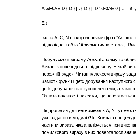
A \xF0AE D { D } [ . { D } ], D \xF0AE 0 | … | 9 },
E ).
Імена A, C, N є скороченнями фраз "Arithmetic c
відповідно, тобто "Арифметична стала", "Викли
Побудуємо програму Aexval аналізу та обчи
Aexan із попереднього підрозділу. Нехай вира
порожній рядок. Читання лексем виразу задає
Замість функції getc добування наступного 
getlx добування наступної лексеми, а замість
Ознака наявності лексеми, що повертається з 
Підпрограми для нетерміналів A, N тут не ст
уже задаєно в модулі Glx. Кожна з процедур 
частини виразу, яка аналізується при викона
помилкового виразу з них поверталося значе