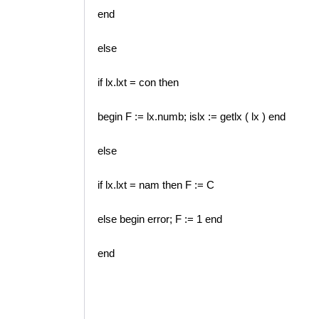
end
else
if lx.lxt = con then
begin F := lx.numb; islx := getlx ( lx ) end
else
if lx.lxt = nam then F := C
else begin error; F := 1 end
end