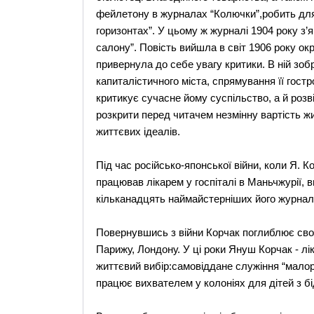
фейлетону в журналах “Колючки”,робить для
горизонтах”. У цьому ж журналі 1904 року з’
салону”. Повість вийшла в світ 1906 року ок
привернула до себе увагу критики. В ній зоб
капиталістичного міста, спрямування її гос
критикує сучасне йому суспільство, а й розв
розкрити перед читачем незмінну вартість жи
життєвих ідеалів.
Під час російсько-японської війни, коли Я. К
працював лікарем у госпіталі в Маньчжурії, ви
кільканадцять наймайстерніших його журналь
Повернувшись з війни Корчак поглиблює свою
Парижу, Лондону. У ці роки Януш Корчак - лік
життєвий вибір:самовіддане служіння “малоро
працює вихвателем у колоніях для дітей з б