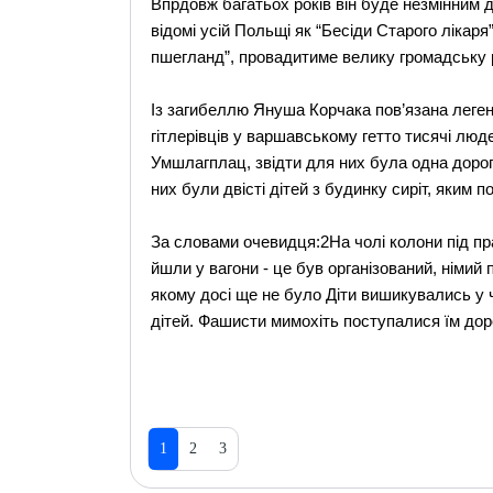
Впрдовж багатьох років він буде незмінним д
відомі усій Польщі як “Бесіди Старого лікаря
пшегланд”, провадитиме велику громадську р
Із загибеллю Януша Корчака пов’язана легенд
гітлерівців у варшавському гетто тисячі людей
Умшлагплац, звідти для них була одна дорога
них були двісті дітей з будинку сиріт, яким 
За словами очевидця:2На чолі колони під п
йшли у вагони - це був організований, німий
якому досі ще не було Діти вишикувались у ч
дітей. Фашисти мимохіть поступалися їм дор
1
2
3