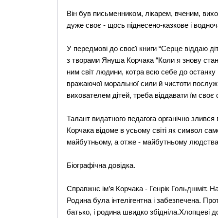
Він був письменником, лікарем, вченим, вихо
дуже своє - щось піднесено-казкове і водноч
У передмові до своєї книги “Серце віддаю д
з творами Януша Корчака “Коли я знову стан
ним світ людини, котра всю себе до останку
вражаючої моральної сили й чистоти послужи
вихователем дітей, треба віддавати їм своє 
Талант видатного педагога органічно злився 
Корчака відоме в усьому світі як символ са
майбутньому, а отже - майбутньому людства
Біографічна довідка.
Справжнє ім’я Корчака - Генрік Гольдшміт. На
Родина була інтелігентна і забезпечена. Про
батько, і родина швидко збідніла.Хлопцеві 