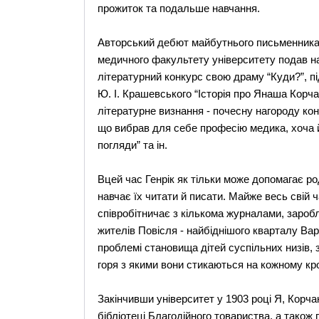
прожиток та подальше навчання.
Авторський дебют майбутнього письменника 
медичного факультету університету подав н
літературний конкурс свою драму “Куди?”, пі
Ю. І. Крашевського “Історія про Янаша Корча
літературне визнання - почесну нагороду ко
що вибрав для себе професію медика, хоча й
погляди” та ін.
Вцей час Генрік як тільки може допомагає род
навчає їх читати й писати. Майже весь свій ч
співробітничає з кількома журналами, заробл
жителів Повісля - найбіднішого кварталу Вар
проблемі становища дітей суспільних низів, 
горя з якими вони стикаються на кожному кро
Закінчивши університет у 1903 році Я, Корч
бібліотеці Благодійного товариства, а також