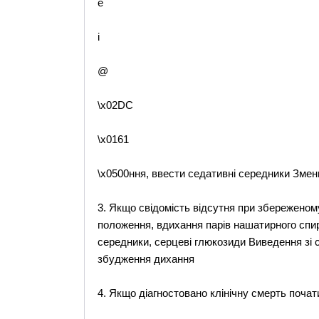
e
i
@
\x02DC
\x0161
\x0500ння, ввести седативні середники Зме
3. Якщо свідомість відсутня при збереженому
положення, вдихання парів нашатирного спир
середники, серцеві глюкозиди Виведення зі 
збудження дихання
4. Якщо діагностовано клінічну смерть поча