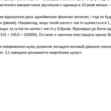
практичного використання зручнішою є одиниця в 10 разів менша 
м відношення двох однойменних фізичних величин, і тоді не буд
тю (рівнем). Наприклад, якщо тихий шелест листя оцінюється в 1 
ищує за гучністю шелест листя у 6,5разів. Відповідно до Бела 
5/101 = 105,5 = 316000). Останнє є наочною ілюстрацією закону 
я вимірювання шуму дозволяє вкладати великий діапазон значен
абл. 3.1 наведено різноманітні «виробники шуму».