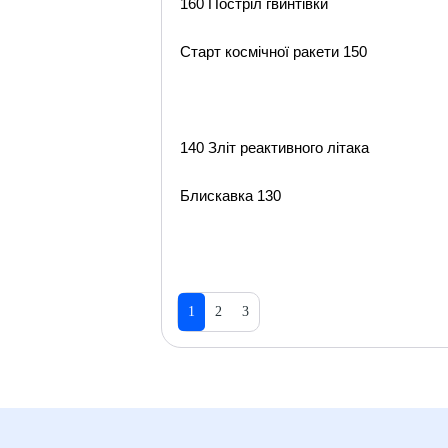
160 Постріл гвинтівки
Старт космічної ракети 150
140 Зліт реактивного літака
Блискавка 130
1
2
3