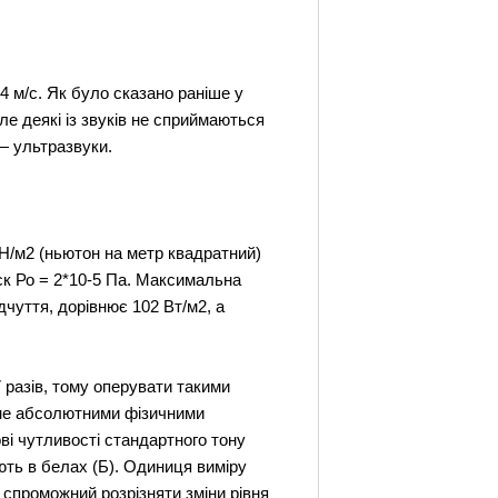
4 м/с. Як було сказано раніше у
ле деякі із звуків не сприймаються
— ультразвуки.
5 Н/м2 (ньютон на метр квадратний)
тиск Ро = 2*10-5 Па. Максимальна
дчуття, дорівнює 102 Вт/м2, а
07 разів, тому оперувати такими
 не абсолютними фізичними
ві чутливості стандартного тону
ють в белах (Б). Одиниця виміру
спроможний розрізняти зміни рівня