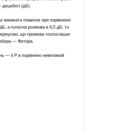
— децибел (дБ).
е виникати помилок при порівнянні
дБ, а голосна розмова в 6,5 дБ, то
одержуємо, що промова «голосніша»
Вебера — Фетера.
ь — Іі Р в порівняно невеликий