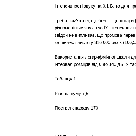
інтенсивності звуку на 0,1 Б, то для 
Треба пам'ятати, що бел — це логариф
різноманітних звуків за ЇХ інтенсивніс
звідси не випливає, що промова перев
за шелест листя у 316 000 разів (106,
Використання логарифмічної шкали дл
інтервал розмірів від 0 до 140 дБ. У т
Таблиця 1
Рівень шуму, дБ
Постріл снаряду 170