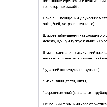
позитивним ефектом, а й негативними 
транспортних засобів.
Найбільш поширеним у сучасних містах
авіаційний, метрополітен тощо).
Шумове забруднення навколишнього се
довело, що шум турбує більше 50% опи
Шум — один з видів звуку, який назив
називається звуковою хвилею, а облас
* ударний (штампування, кування);
* механічний (тертя, биття);
* аеродинамічний (в апаратах і трубо
Основними фізичними характеристиками