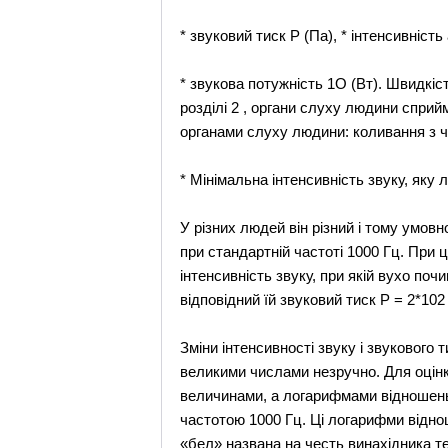
* звуковий тиск Р (Па), * інтенсивність
* звукова потужність 1О (Вт). Швидкі
розділі 2 , органи слуху людини сприйм
органами слуху людини: коливання з ч
* Мінімальна інтенсивність звуку, яку
У різних людей він різний і тому умовн
при стандартній частоті 1000 Гц. При ц
інтенсивність звуку, при якій вухо поч
відповідний їй звуковий тиск Р = 2*102
Зміни інтенсивності звуку і звукового 
великими числами незручно. Для оцінк
величинами, а логарифмами відношень 
частотою 1000 Гц. Ці логарифми віднош
«бел» названа на честь винахідника т