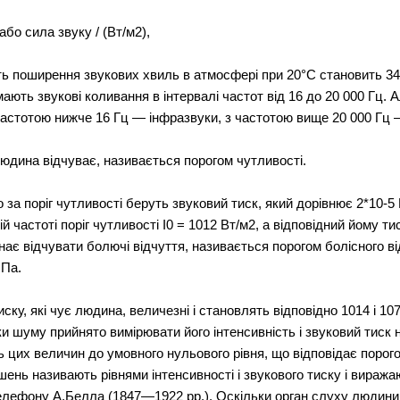
 або сила звуку / (Вт/м2),
сть поширення звукових хвиль в атмосфері при 20°С становить 34
ають звукові коливання в інтервалі частот від 16 до 20 000 Гц. А
астотою нижче 16 Гц — інфразвуки, з частотою вище 20 000 Гц 
 людина відчуває, називається порогом чутливості.
о за поріг чутливості беруть звуковий тиск, який дорівнює 2*10-
ій частоті поріг чутливості І0 = 1012 Вт/м2, а відповідний йому 
инає відчувати болючі відчуття, називається порогом болісного ві
 Па.
тиску, які чує людина, величезні і становлять відповідно 1014 і 1
и шуму прийнято вимірювати його інтенсивність і звуковий тиск
цих величин до умовного нульового рівня, що відповідає порого
ень називають рівнями інтенсивності і звукового тиску і виража
елефону А.Белла (1847—1922 pp.). Оскільки орган слуху людини 