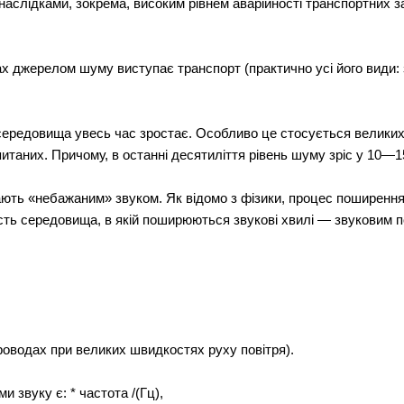
наслідками, зокрема, високим рівнем аварійності транспортних з
 джерелом шуму виступає транспорт (практично усі його види: 
редовища увесь час зростає. Особливо це стосується великих 
таних. Причому, в останні десятиліття рівень шуму зріс у 10—15
ають «небажаним» звуком. Як відомо з фізики, процес поширенн
ть середовища, в якій поширюються звукові хвилі — звуковим п
проводах при великих швидкостях руху повітря).
 звуку є: * частота /(Гц),