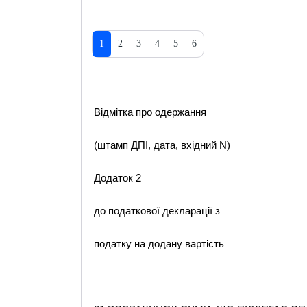
1
2
3
4
5
6
Відмітка про одержання
(штамп ДПІ, дата, вхідний N)
Додаток 2
до податкової декларації з
податку на додану вартість