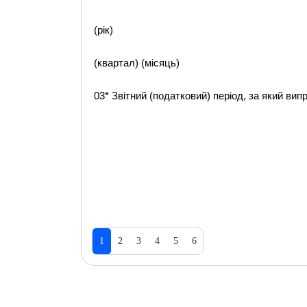
(рік)
(квартал) (місяць)
03* Звітний (податковий) період, за який ви
1
2
3
4
5
6