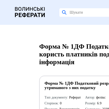
Форма № 1ДФ Податков
користь платників под
інформація
Форма № 1ДФ Податковий розраху
утриманого з них податку
Тип документу:
Реферат
Автор:
фелікс
Сторінок:
0
Розмір:
6.9