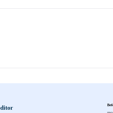
8
Веб
ditor
ПРО