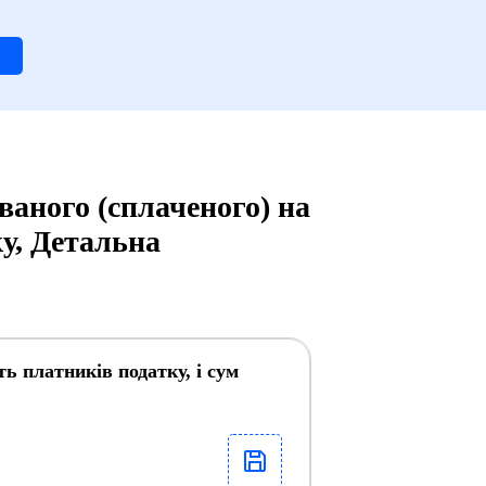
аного (сплаченого) на
ку, Детальна
ь платників податку, і сум