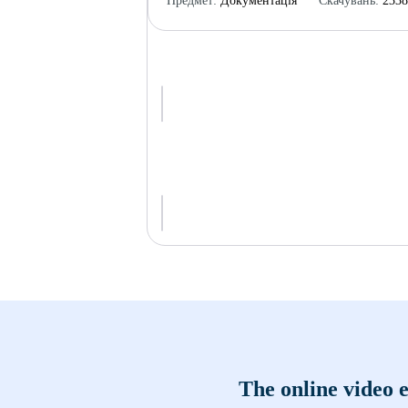
Предмет:
Документація
Скачувань:
233
The online video e