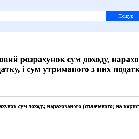
Пошук
ий розрахунок сум доходу, нарахов
атку, і сум утриманого з них подат
нок сум доходу, нарахованого (сплаченого) на корист