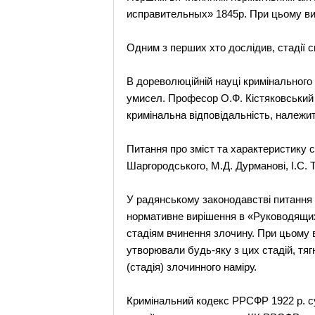
исправительных» 1845р. При цьому вид
Одним з перших хто дослідив, стадії 
В дореволюційній науці кримінального
умисел. Професор О.Ф. Кістяковський в
кримінальна відповідальність, належит
Питання про зміст та характеристику с
Шаргородського, М.Д. Дурманові, І.С. Т
У радянському законодавстві питання 
нормативне вирішення в «Руководящих
стадіям вчинення злочину. При цьому в
утворювали будь-яку з цих стадій, тяг
(стадія) злочинного наміру.
Кримінальний кодекс РРСФР 1922 р. сут