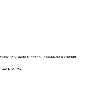
лочину як стадію вчинення навмисного злочин
ня до злочину