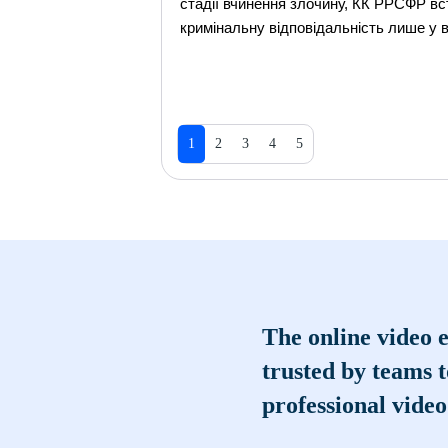
стадії вчинення злочину, КК РРСФР вс
кримінальну відповідальність лише у в
1
2
3
4
5
The online video e
trusted by teams 
professional video