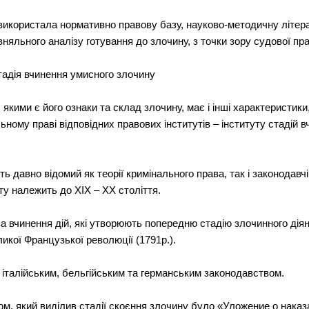
 використала нормативно правову базу, науково-методичну літера
няльного аналізу готування до злочину, з точки зору судової пра
тадія вчинення умисного злочину
якими є його ознаки та склад злочину, має і інші характеристики, 
льному праві відповідних правових інститутів – інституту стадій
ь давно відомий як теорії кримінального права, так і законодавч
ту належить до ХІХ – ХХ століття.
а вчинення дій, які утворюють попередню стадію злочинного дія
икої Французької революції (1791р.).
італійським, бельгійським та германським законодавством.
м, який виділив стадії скоєння злочину було «Уложение о наказ