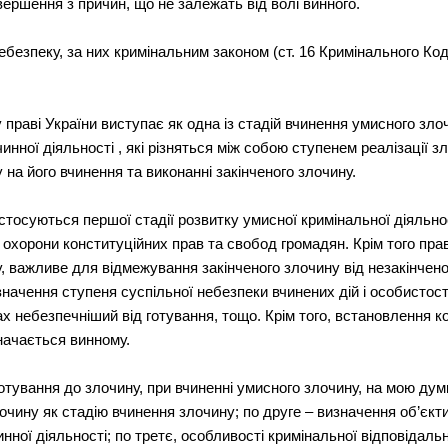
авершення з причин, що не залежать від волі винного.
небезпеку, за них кримінальним законом (ст. 16 Кримінального К
праві України виступає як одна із стадій вчинення умисного зло
инної діяльності , які різняться між собою ступенем реалізації з
 на його вчинення та виконанні закінченого злочину.
стосуються першої стадії розвитку умисної кримінальної діяльн
 охорони конституційних прав та свобод громадян. Крім того пр
, важливе для відмежування закінченого злочину від незакінченог
значення ступеня суспільної небезпеки вчинених дій і особистості
х небезпечніший від готування, тощо. Крім того, встановлення ко
значається винному.
тування до злочину, при вчиненні умисного злочину, на мою думк
очину як стадію вчинення злочину; по друге – визначення об’єкти
нної діяльності; по третє, особливості кримінальної відповідальн