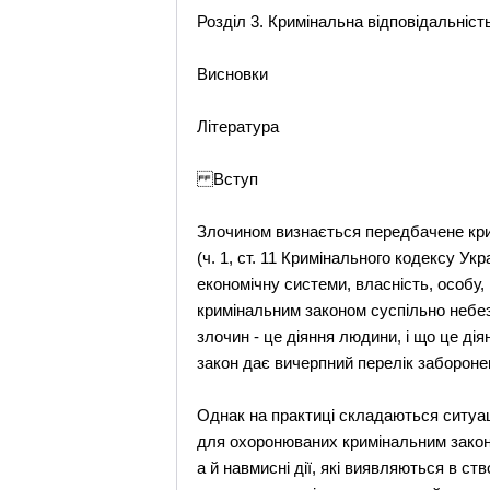
Розділ 3. Кримінальна відповідальніст
Висновки
Література
Вступ
Злочином визнається передбачене кри
(ч. 1, ст. 11 Кримінального кодексу Ук
економічну системи, власність, особу, 
кримінальним законом суспільно небез
злочин - це діяння людини, і що це дія
закон дає вичерпний перелік забороне
Однак на практиці складаються ситуаці
для охоронюваних кримінальним законом
а й навмисні дії, які виявляються в с