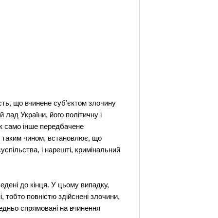
ть, що вчинене суб’єктом злочину
й лад України, його політичну і
так само інше передбачене
, таким чином, встановлює, що
суспільства, і нарешті, кримінальний
едені до кінця. У цьому випадку,
, тобто повністю здійснені злочини,
редньо спрямовані на вчинення