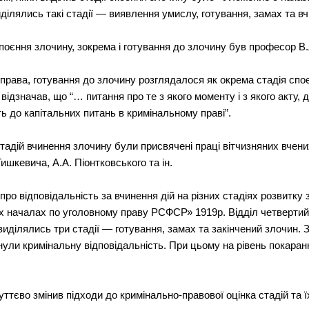
ілялись такі стадії — виявлення умислу, готування, замах та в
споєння злочину, зокрема і готування до злочину був професор В
 права, готування до злочину розглядалося як окрема стадія спо
ідзначав, що “… питання про те з якого моменту і з якого акту,
ь до капітальних питань в кримінальному праві”.
тадій вчинення злочину були присвячені праці вітчизняних вчених 
ишкевича, А.А. Піонтковського та ін.
про відповідальність за вчинення дій на різних стадіях розвитк
 началах по уголовному праву РСФСР» 1919р. Відділ четвертий
иділялись три стадії — готування, замах та закінчений злочин. 
нули кримінальну відповідальність. При цьому на рівень покаранн
тєво змінив підходи до кримінально-правової оцінка стадій та ї