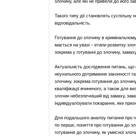
злочину, але які не привели до його з
Такого типу дії становлять суспільну 
відповідальність.
Готування до злочину в кримінальному 
мається на увазі – етапи розвитку злоч
зокрема у готуванні до злочину, замаху
Актуальність дослідження питань, що 
неухильного дотримання законності та
злочину, зокрема готування до злочину
кваліфікації вчиненого, а також для ви
злочин небезпечніший від замаху, зама
індивідуалізувати покарання, яке при
Для подальшого аналізу питання про го
по перше, поняття про готування до зл
готування до злочину, як умисної злочи