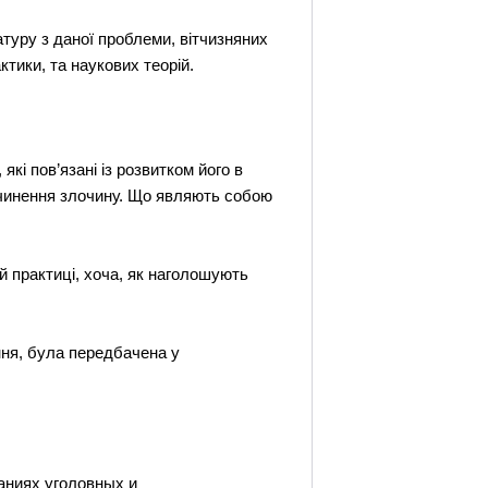
туру з даної проблеми, вітчизняних
ктики, та наукових теорій.
які пов’язані із розвитком його в
 вчинення злочину. Що являють собою
ій практиці, хоча, як наголошують
ння, була передбачена у
аниях уголовных и