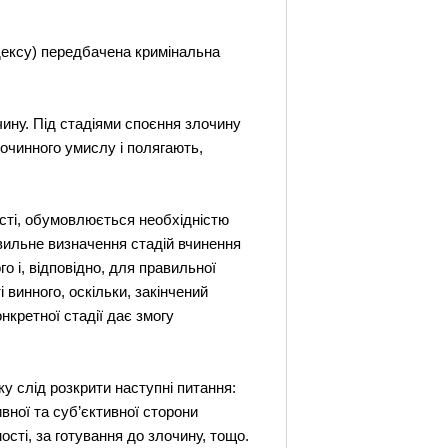
одексу) передбачена кримінальна
чину. Під стадіями споєння злочину
лочинного умислу і полягають,
ості, обумовлюється необхідністю
авильне визначення стадій вчинення
о і, відповідно, для правильної
 винного, оскільки, закінчений
нкретної стадії дає змогу
у слід розкрити наступні питання:
вної та суб’єктивної сторони
ості, за готування до злочину, тощо.