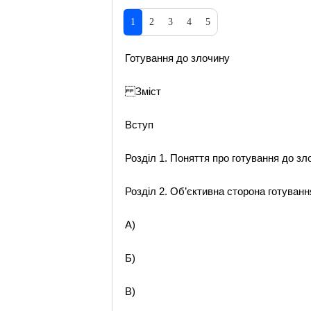
1
2
3
4
5
Готування до злочину
Зміст
Вступ
Розділ 1. Поняття про готування до з
Розділ 2. Об’єктивна сторона готуван
А)
Б)
В)