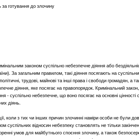
ь за готування до злочину
мінальним законом суспільно небезпечне діяння або бездіяльніс
раїни). За загальним правилом, такі діяння посягають на суспільни
політичні, трудові, майнові та інші права і свободи громадян, а 
печне діяння, яке посягає на правопорядок. Кримінальний закон
ння - суспільно небезпечне, що воно посягає на основні цінності 
них діянь.
ї, коли з тих чи інших причин злочинні наміри особи не були дов
 суспільних відносин небезпеку становлять не тільки закінчені
творенні умов для майбутнього споєння злочину, а також безпосе