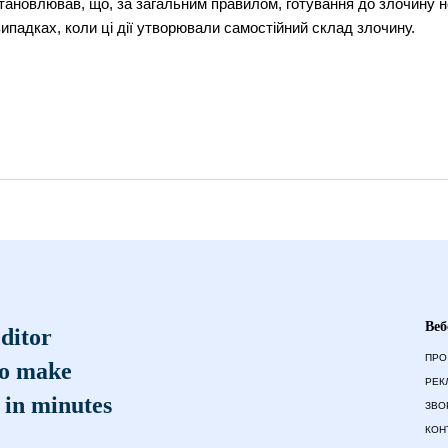
тановлював, що, за загальним правилом, готування до злочину н
ипадках, коли ці дії утворювали самостійний склад злочину.
Веб
ditor
ПРО
to make
РЕК
 in minutes
ЗВО
КОН