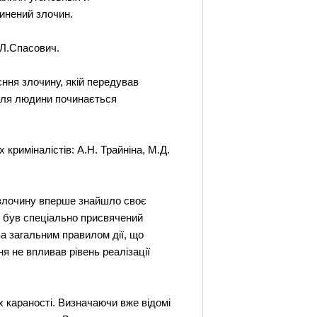
чинений злочин.
.Л.Спасович.
єння злочину, якій передував
 для людини починається
криміналістів: А.Н. Трайніна, М.Д.
у злочину вперше знайшло своє
 був спеціально присвячений
За загальним правилом дії, що
я не впливав рівень реалізації
х караності. Визначаючи вже відомі