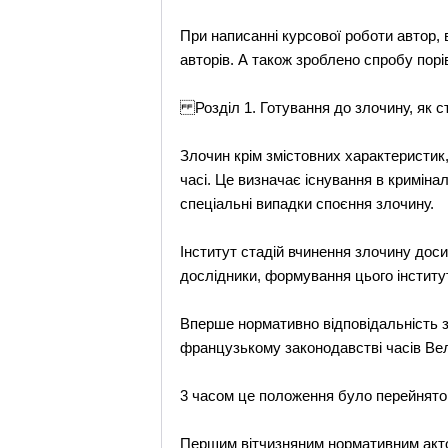
При написанні курсової роботи автор,
авторів. А також зроблено спробу порів
Розділ 1. Готування до злочину, як с
Злочин крім змістовних характеристик, 
часі. Це визначає існування в криміна
спеціальні випадки споєння злочину.
Інститут стадій вчинення злочину досит
дослідники, формування цього інститу
Вперше нормативно відповідальність з
французькому законодавстві часів Вел
3 часом це положення було перейнято 
Першим вітчизняним нормативним акто