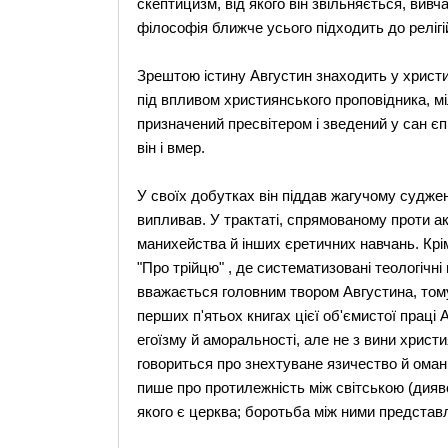
скептицизм, від якого він звільняється, вив
філософія ближче усього підходить до релігійн
Зрештою істину Августин знаходить у христия
під впливом християнського проповідника, мі
призначений пресвітером і зведений у сан єп
він і вмер.
У своїх добутках він піддав жагучому судже
випливав. У трактаті, спрямованому проти ак
манихейства й інших єретичних навчань. Крім 
"Про трійцю" , де систематизовані теологічні
вважається головним твором Августина, тому
перших п'ятьох книгах цієї об'ємистої праці 
егоїзму й аморальності, але не з вини христи
говориться про знехтуване язичество й оман
пише про протилежність між світською (дияв
якого є церква; боротьба між ними представл