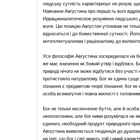
людську сутність характеризує не розум, що 
Навчання Августина про першість волі відріз
Иррационалитическое розуміння людського ду
воля. Цю позицію Августин утілював не тільки 
відноситься і до божественної сутності. Йог
интеллектуализма і раціоналізму до волюнт
Уся філософія Августина зосередилася на бо
же має значення як божий утвір і відблиск. Бе
природі нічого не може відбутися без участі
протистояло натуралізму. Бог як єдина суще 
пізнання є предметом теорії пізнання; бог як
особа всемогутня і повна милості є головним 
Бог не тільки нескінченне буття, але й особ
неоплатоники, але бог ними розумілася не як
єдиного, необхідний продукт природного проц
Августина виявляється тенденція до дуалізму
на ідеї, що бог і світ мають той самий характ