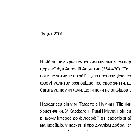
Луцьк 2001
Найбільшим християнським мислителем періо
церкви" був Аврелій Августин (354-430). "Ти
поки не затихне в тобі". Цією пропозицією по
формі молитви розповідає про своє життя, щ
багатьма помилками, доти поки не знайшов вну
Народився він у м. Тагасте в Нумидії (Північ
християнки. У Карфагені, Римі і Милані він 
в ньому інтерес до філософії, він захотів знай
манихейців, у навчанні про дуалізм добра і з