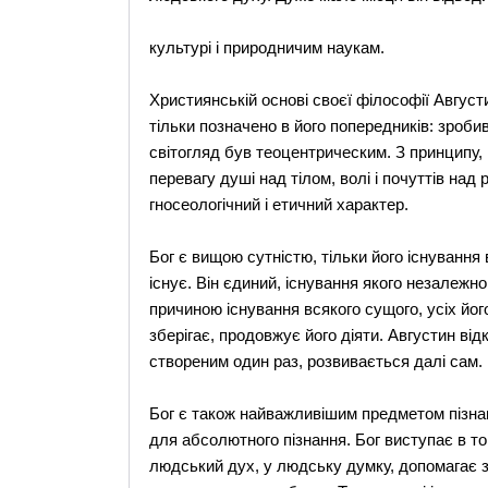
культурі і природничим наукам.
Християнській основі своєї філософії Август
тільки позначено в його попередників: зроб
світогляд був теоцентрическим. З принципу,
перевагу душі над тілом, волі і почуттів над
гносеологічний і етичний характер.
Бог є вищою сутністю, тільки його існування 
існує. Він єдиний, існування якого незалежно
причиною існування всякого сущого, усіх його з
зберігає, продовжує його діяти. Августин від
створеним один раз, розвивається далі сам.
Бог є також найважливішим предметом пізна
для абсолютного пізнання. Бог виступає в той
людський дух, у людську думку, допомагає 