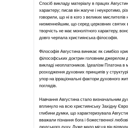
Спосіб викладу матеріалу в працях Августин
характеру; писав він жагуче і неукротимо, різ
говорили, що ні в кого з великих мислителів
низменнейшим, що серед церковних святих в
творчість не має монолітного характеру, вон
довго черпала християнська філософія.
Філософія Августина виникає як симбіоз хрис
філософських доктрин головним джерелом для
викладі неоплатоников. Ідеалізм Платона в м
розходження духовних принципів у структурі 
упор на ірраціональні фактори духовного жи
поглядів.
Навчання Августина стало визначальним ду
вплинуло на всю християнську Західну Європу
глибини думки, що характеризувала Августина.
вважали пізнання бога і божественної любові
людського духу. Дуже мало місця він відвод