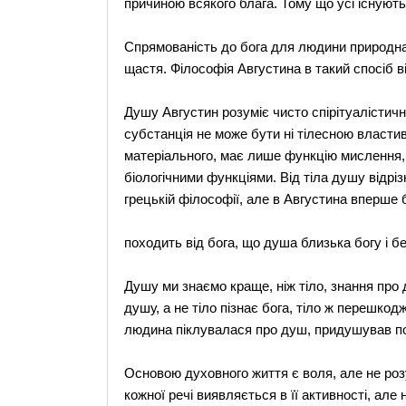
причиною всякого блага. Тому що усі існують 
Спрямованість до бога для людини природна,
щастя. Філософія Августина в такий спосіб ві
Душу Августин розуміє чисто спірітуалістичн
субстанція не може бути ні тілесною властиві
матеріального, має лише функцію мислення, во
біологічними функціями. Від тіла душу відрі
грецькій філософії, але в Августина вперше 
походить від бога, що душа близька богу і б
Душу ми знаємо краще, ніж тіло, знання про 
душу, а не тіло пізнає бога, тіло ж перешко
людина піклувалася про душ, придушував по
Основою духовного життя є воля, але не роз
кожної речі виявляється в її активності, але