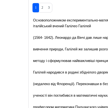
1
2
3
Основоположником експериментально-матем
італійський вчений Галілео Галілей
(1564- 1642). Леонардо да Вінчі дав лише на
вивчення природи, Галілей же залишив розго
методу і сформулював найважливіші принципи
Галілей народився в родині збіднілого дворяни
(недалеко від Флоренції). Переконавши в бе
ученості він поглибився в математичні науки
професором математики Падуанского універс