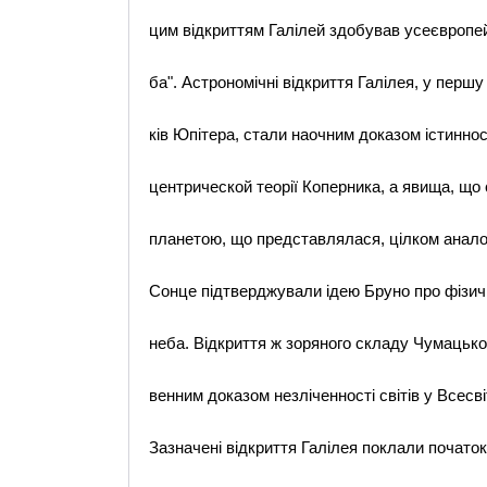
цим відкриттям Галілей здобував усеєвропе
ба". Астрономічні відкриття Галілея, у першу
ків Юпітера, стали наочним доказом істинност
центрической теорії Коперника, а явища, що 
планетою, що представлялася, цілком аналогі
Сонце підтверджували ідею Бруно про фізичн
неба. Відкриття ж зоряного складу Чумацько
венним доказом незліченності світів у Всесвіт
Зазначені відкриття Галілея поклали початок