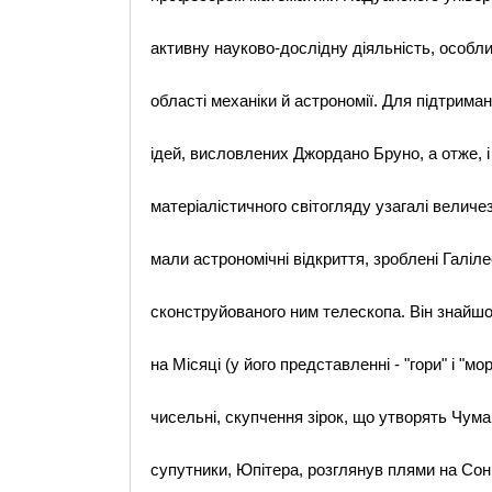
активну науково-дослідну діяльність, особли
області механіки й астрономії. Для підтриман
ідей, висловлених Джордано Бруно, а отже, і
матеріалістичного світогляду узагалі величе
мали астрономічні відкриття, зроблені Галіл
сконструйованого ним телескопа. Він знайшо
на Місяці (у його представленні - "гори" і "мо
чисельні, скупчення зірок, що утворять Чум
супутники, Юпітера, розглянув плями на Сонц