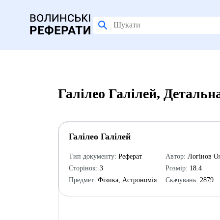
Галілео Галілей, Детальн
Галілео Галілей
Тип документу:
Реферат
Автор:
Логінов О
Сторінок:
3
Розмір:
18.4
Предмет:
Фізика, Астрономія
Скачувань:
2879