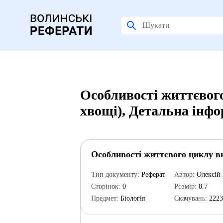
Особливості життєвого
хвощі), Детальна інф
Особливості життєвого циклу ви
Тип документу:
Реферат
Автор:
Олексій
Сторінок:
0
Розмір:
8.7
Предмет:
Біологія
Скачувань:
222