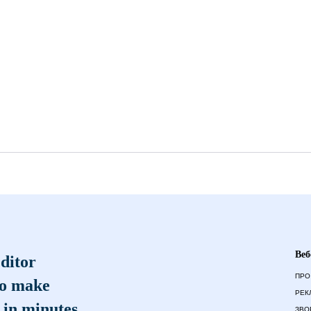
Веб
ditor
ПРО
to make
РЕК
 in minutes
ЗВО