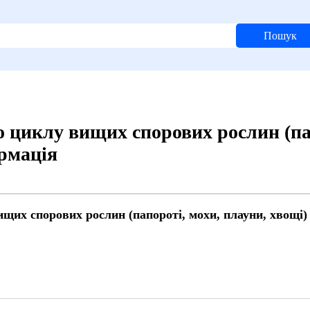
Пошук
 циклу вищих спорових рослин (па
ормація
щих спорових рослин (папороті, мохи, плауни, хвощі)
3