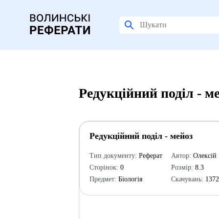
Редукційний поділ - м
Редукційний поділ - мейоз
Тип документу:
Реферат
Автор:
Олексій
Сторінок:
0
Розмір:
8.3
Предмет:
Біологія
Скачувань:
137