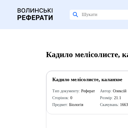
Кадило мелісолисте, к
Кадило мелісолисте, каланхое
Тип документу:
Реферат
Автор:
Олексій
Сторінок:
0
Розмір:
21.1
Предмет:
Біологія
Скачувань:
166