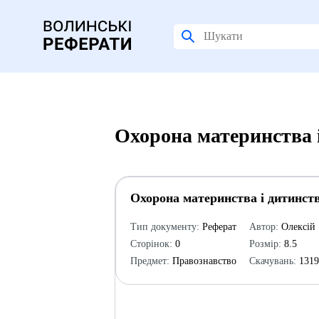
Охорона материнства 
Охорона материнства і дитинст
Тип документу:
Реферат
Автор:
Олексій
Сторінок:
0
Розмір:
8.5
Предмет:
Правознавство
Скачувань:
131