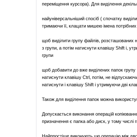
переміщення курсора). Для виділення декільк
найуніверсальніший спосіб ( спочатку виділит
тримаючи її, клацати мишею імена потрібних
щоб виділити групу файлів, розсташованих н
з групи, а потім натиснути клавішу Shift і, у
групи
щоб добавити до вже виділених папок групу 
натиснути клавішу Ctrl, потім, не відпускаючи
натиснути і клавішу Shift і утримуючи дві кла
Також для виділення папок можна використув
Допускається виконання операцій копіювання
призначення є папка або диск, у тому числі г
Найпростіше виконують цю операцію між двом