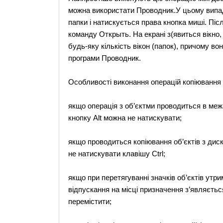
можна використати Проводник.У цьому випад
папки і натискується права кнопка миші. Піс
команду Открыть. На екрані з(явиться вікно,
будь-яку кількість вікон (папок), причому в
програми Проводник.
Особливості виконання операцій копіювання 
якщо операція з об’єктми проводиться в межа
кнопку Alt можна не натискувати;
якщо проводиться копіювання об’єктів з диск
не натискувати клавішу Ctrl;
якщо при перетягуванні значків об’єктів утрим
відпускання на місці призначення з’являєтьс
перемістити;