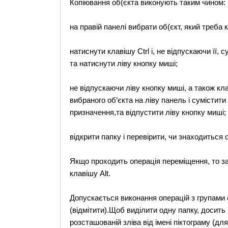
Копіювання об(єкта виконують таким чином:
на правій панелі вибрати об(єкт, який треба 
натиснути клавішу Ctrl і, не відпускаючи її, 
та натиснути ліву кнопку миші;
не відпускаючи ліву кнопку миші, а також кла
вибраного об’єкта на ліву панель і сумістити
призначення,та відпустити ліву кнопку миші;
відкрити папку і перевірити, чи знаходиться 
Якщо проходить операція переміщення, то зам
клавішу Alt.
Допускається виконання операцій з групами о
(відмітити).Щоб виділити одну папку, досить
розсташованій зліва від імені піктограму (д