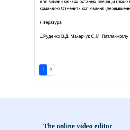
для відміни кількох останніх операцій (якщо
командою Отменить копіювання (переміщення
Література
1.Руденко В.Д, Макарчук О.М, Патланжоглу М
1
2
The online video editor