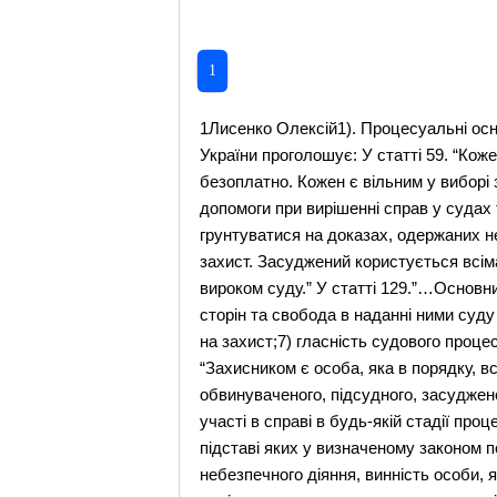
1
1Лисенко Олексій1). Процесуальні основи та методика участі захисника у дослідженні доказів в процесі судового розгляду.Конституція України проголошує: У статті 59. “Кожен має право на правову допомогу. У випадках, передбачених законом, ця допомога надається безоплатно. Кожен є вільним у виборі захисника своїх прав. Для забезпечення права на захист від обвинувачення та надання правової допомоги при вирішенні справ у судах та інших державнихорганах в Україні діє адвокатура”. У статті 62 “…Обвинувачення не може грунтуватися на доказах, одержаних незаконним шляхом…”. У статті 63.”…Підозрюваний, обвинувачений чи підсудний має право на захист. Засуджений користується всіма правами людини і громадянина, за винятком обмежень, які визначені законом і встановлені вироком суду.” У статті 129.”…Основними засадами судочинства є: 1) законність;…3) забезпечення доведеності вини;4) змагальність сторін та свобода в наданні ними суду своїх доказів і у доведенні перед судом їх переконливості;…6) забезпечення обвинуваченому права на захист;7) гласність судового процесу та його повне фіксування технічними засобами;…”Далі, стаття 44 КпКУ встановлює що: “Захисником є особа, яка в порядку, встановленому законом, уповноважена здійснювати захист прав і законних інтересів підозрюваного, обвинуваченого, підсудного, засудженого,виправданого та надання їм необхідної юридичної допомоги…”, “Захисник допускається до участі в справі в будь-якій стадії процесу.”Що ж до доказів - згідно статті 65 КпКУ: ”Доказами в кримінальній справі є всякі фактичні дані, на підставі яких у визначеному законом порядку орган дізнання, слідчий і суд встановлюють наявність або відсутність суспільно небезпечного діяння, винність особи, яка вчинила це діяння, та інші обставини, що мають значення для правильного вирішення справи. Ці дані встановлюються: показаннями свідка, показаннями потерпілого, показаннями підозрюваного, показаннями обвинуваченого, висновком експерта, речовими доказами, протоколами слідчих і судових дій, протоколами з відповідними додатками, складеними уповноваженими органами за результатами оперативно-розшукових заходів, та іншими документами.”У статті 48 КпКУ зазначено що: “Захисник зобов'язаний використовувати передбачені в цьому Кодексі та в інших законодавчих актах засоби захисту з метою з'ясування обставин, які спростовують підозру чи обвинувачення, пом'якшують чи виключають кримінальну відповідальність підозрюваного, обвинуваченого, підсудного, засудженого та надавати їм необхідну юридичну допомогу. З моменту допуску до участі у справі захисник має право:…3) ознайомлюватися…, після закінчення досудового слідства з усіма матеріалами справи; 4) бути присутнім на допитах підозрюваного, обвинуваченого та при виконанні інших слідчих дій, виконуваних з їх участю або за їх клопотанням чи клопотанням самого захисника…; 6) брати 