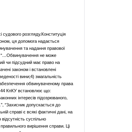
ьо до касаційного суду. До скарги, подання додається стільки її копій, щоб їх можна було вручити всім учасникам судового розгляду, інтересів яких вона стосується. Зміст касаційної скарги повинен відповідати вимогам, зазначеним у статті 350 .Згідно статті 350 КпКУ, у касаційній скарзі зазначаються:1) назва суду, якому адресується апеляція;2) особа, яка подає апеляцію;3) вирок, ухвала чи постанова, на які подається касаційна скарга, і назва суду, який їх постановив;4) вказівка на те, в чому полягає незаконність вироку, ухвали, постанови та доводи на її обгрунтування;5) прохання особи, яка подає апеляцію;6) перелік документів, які додаються до апеляції.При обгрунтуванні захисником необхідності зміни чи скасування вироку, ухвали, постанови касаційна скарга повинна містити посилання на відповідні аркуші справи.Згідно статті 389, подання касаційних скарг на судові рішення, зазначені у частині першій статті 383 зупиняє набрання ними законної сили; подання касаційних скарг на судові рішення, зазначені у частині другій статті 383 не зупиняє набрання ними законної сили.3). Участь захисника у розгляді справи судом касаційної інстанції.Виходячи зі змісту статті 384 КпКУ (як вже казалося вище), захисник має право подати касаційну скаргу від імені засудженого чи виправданого, згідно статті 391, захисник є учасником розгляду справи у касаційному порядку.“ Підготовка адвоката до ведення справи в касаційній інстанції, особливо адвоката, який не брав участі у розгляді справи судом першої інстанції, включає: вивчення справи і доповнення або складання адвокатського провадження; вивчення законодавчих актів, судової практики, спеціальної літератури; бесіду із засудженим; вироблення плану захисту; одержання податкових матеріалів для подання їх до касаційної інстанції (довідок, характеристик, документів про нагороди і заохочення, стан здоров'я, сімейний стан, актів ревізій та інвентаризацій, витягів із протоколів зборів з проханням про зниження міри покарання, письмового висновку фахівців з питань, то потребують спеціальних знань, тощо); складання тез пояснень при майбутньому розгляді справи в суді касаційної інстанції. Касаційне оскарження вироку є обов'язком адвоката, який здійснював захист у суді першої інстанції, якщо він вважає вирок неправильним і таку думку поділяє підзахисний.” (О.Д. Святоцький, М.М. Михеенко “Адвокатура України” К. 1997; стор.