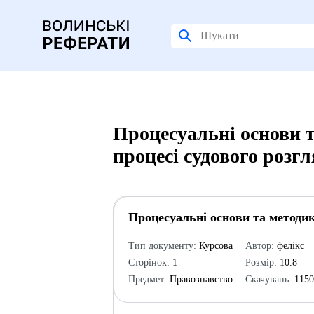
Процесуальні основи т
процесі судового розг
Процесуальні основи та методика
Тип документу:
Курсова
Автор:
фелікс
Сторінок:
1
Розмір:
10.8
Предмет:
Правознавство
Скачувань:
115