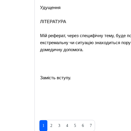
Удущення
ЛІТЕРАТУРА
Мій реферат, через специфічну тему, буде п
екстремальну чи ситуацію знаходиться пору
домедичну допомога.
Замість вступу.
1
2
3
4
5
6
7