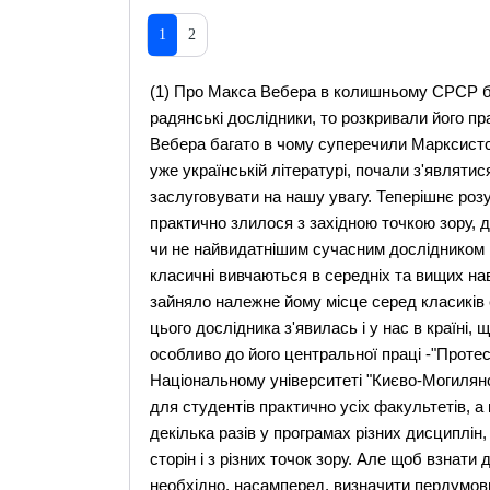
1
2
(1) Про Макса Вебера в колишньому СРСР бу
радянські дослідники, то розкривали його пр
Вебера багато в чому суперечили Марксистсь
уже українській літературі, почали з'являти
заслуговувати на нашу увагу. Теперішнє роз
практично злилося з західною точкою зору, 
чи не найвидатнішим сучасним дослідником 
класичні вивчаються в середніх та вищих навч
зайняло належне йому місце серед класиків 
цього дослідника з'явилась і у нас в країні,
особливо до його центральної праці -"Протес
Національному університеті "Києво-Могилянс
для студентів практично усіх факультетів, а
декілька разів у програмах різних дисциплін,
сторін і з різних точок зору. Але щоб взнати 
необхідно, насамперед, визначити пердумови