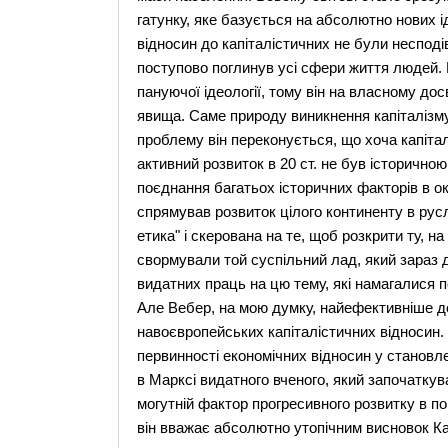
гатунку, яке базується на абсолютно нових 
відносин до капіталістичних не були несподі
поступово поглинув усі сфери життя людей.
пануючої ідеології, тому він на власному дос
явища. Саме природу виникнення капіталізму
проблему він переконується, що хоча капіталі
активний розвиток в 20 ст. не був історичною
поєднання багатьох історичних факторів в окр
спрямував розвиток цілого континенту в русл
етика" і скерована на те, щоб розкрити ту, н
свормували той суспільний лад, який зараз 
видатних праць на цю тему, які намагалися п
Але Вебер, на мою думку, найефективніше д
навоєвропейських капіталістичних відносин.
первинності економічних відносин у становл
в Марксі видатного вченого, який започаткува
могутній фактор прогресивного розвитку в по
він вважає абсолютно утопічним висновок Ка