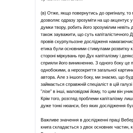
(в) Отже, якщо повернутись до оригіналу, то
дозволяє одразу зрозуміти на що акцентує ув
думки твору, робить його зрозумілим невіть 
також зауважити, що суть капіталістичного Д
провів скурпульозне дослідженя намагаючись 
етика були основними стимулами розвитку ка
стороні міркувань про Дух капіталізму і дея
сприяли його виникненню. З одного боку це 
однобокими, а нерозкриття загальної картин
автора. Але з іншого боку, ми знаємо, що б
займається справжній спеціаліст в цій галузі
"лізе" в інші, маловідомі йому, то цим він у
Крім того, розгляд проблеми капіталізму лиш
дуже тонкі нюанси, без яких дослідження бу
Важливе значення в дослідженні праці Вебе
книга складається з двох основних частин, ко