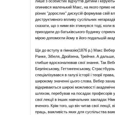
лише з особистих відчуттів дитини і керуютьс
опинився маленький Макс, на якого прямо не "
різних "дорослих" дискусій формував свій вл
деструктивного впливу суспільних негараздів
сказати, що з ними він зтикнувся тоді, коли 
приходили до батьківського будинку сприял
мірою допомогли йому в його подальшій акаде
Ще до вступу в гімназію(1876 р.) Макс Вебер
Ранке, Зібеля, Дройзена, Трейчке. А дальше, 
глибше вдосконалював свої знання. Так Вебе
Берлінському, Геттингенському, Страстбурзь
спеціалізувався в галузі історії і теорії пра
широкому значенні цього слова. Вебер захищ
відкриваються широкі можливості академічно
шляхом, перебував на посадах професорів у
свої лекції в інших навчальних закладах Ні
вченого. Крім того, що він читав свої лекції,
праць, важливість яких для суспільства важ