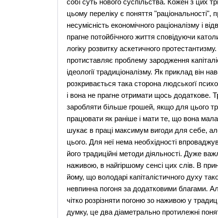
собі суть нового суспільства. Кожен з цих т
цьому переліку є поняття "раціональності",
несумісність економічного раціоналізму і ві
прагне потойбічного життя сповідуючи като
логіку розвитку аскетичного протестантизму. 
протиставляє проблему зародження капіталіс
ідеології традиціоналізму. Як приклад він на
розкривається така сторона людськогї психол
і вона не прагне отримати щось додаткове. Т
заробляти більше грошей, якщо для цього тр
працювати як раніше і мати те, що вона мала
шукає в праці максимум вигоди для себе, ал
цього. Для неї нема необхідності впроваджу
його традиційні методи діяльності. Дуже важ
наживою, в найгіршому сенсі цих слів. В при
йому, що володарі капіталістичного духу тако
невпинна погоня за додатковими благами. Ал
чітко розрізняти погоню зо наживою у традиці
думку, це два діаметрально протилежні поня