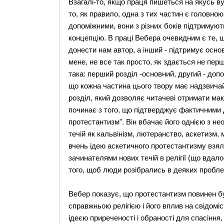
Взагалі-то, якщо праця пишеться на якусь ву
то, як правило, одна з тих частин є головною
допоміжними, вони з різних боків підтриму
концепцію. В праці Вебера очевидним є те, 
донести нам автор, а інший - підтримує осно
мене, не все так просто, як здається не перш
така: перший розділ -основний, другий - доп
що кожна частина цього твору має надзвича
розділ, який дозволяє читачеві отримати ма
починає з того, що підтверджує фактичними 
протестантизм". Він вбачає його однією з н
течій як кальвінізм, лютеранство, аскетизм, 
вчень ідею аскетичного протестантизму взяли
зачинателями нових течій в релігії (що вдал
того, щоб люди розібрались в деяких пробле
Вебер показує, що протестантизм повинен бу
справжньою релігією і його вплив на свідомі
ідеєю приреченості і обраності для спасіння