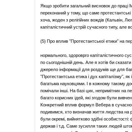
Якщо зробити загальний висновок до праці М
переконаний у тому, що саме протестантські 
хоча, жоден з релігійних вождів (Кальвін, Л
капіталістичний устрій сучасного типу, але в
(5) Про вплив "Протестантської етики" на п
нормального, здороврго капіталістичного сусп
по сьогоднішній день. Але я хотів би сказат
джерело інформації для роздумів ще для бага
"Протестантська етика і дух капіталізму", я
багатьма науковцями. І в кожному такому до
помічали інші. На базі цих, непримітних на 
багато корисних ідей, які згодом були вивче
Конкретний вплив формул Вебера в сучасному
подивимся, хто визначав життя людства на р
були окремі, вийнятково здібні особистості: 
держав і т.д. Саме зусилля таких людей шт