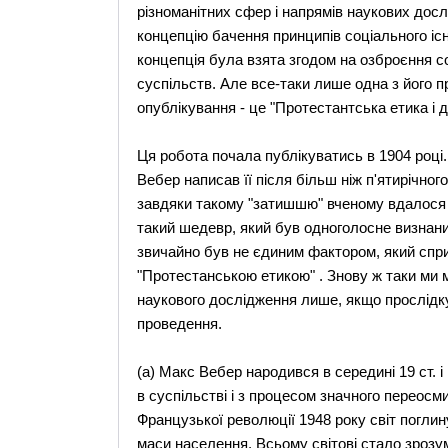
різноманітних сфер і напрямів наукових до
концепцію бачення принципів соціального іс
концепція була взята згодом на озброєння со
суспільств. Але все-таки лише одна з його 
опублікування - це "Протестантська етика і ду
Ця робота почала публікуватись в 1904 році. 
Вебер написав її після більш ніж п'ятирічног
завдяки такому "затишшю" вченому вдалося вп
такий шедевр, який був одноголосне визнан
звичайно був не єдиним фактором, який спр
"Протестанською етикою" . Знову ж таки ми 
наукового дослідження лише, якщо прослідку
проведення.
(а) Макс Вебер народився в середині 19 ст. 
в суспільстві і з процесом значного переос
Французької революції 1948 року світ поглин
маси населення. Всьому світові стало зрозу