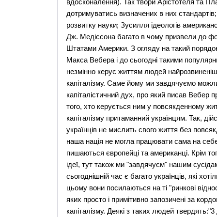
вдосконалення). Так твори Арістотеля та П
дотримуватись визначених в них стандартів;
розвитку науки; Зусилля ідеологів американ
Дж. Медіссона багато в чому призвели до ф
Штатами Америки. З огляду на такий порядок
Макса Вебера і до сьогодні такими популярн
незмінно керує життям людей найрозвиненішо
капіталізму. Саме йому ми завдячуємо можли
капіталістичний дух, про який писав Вебер 
того, хто керується ним у повсякденному житт
капіталізму притаманний українцям. Так, дій
українців не мислить свого життя без повсяк
наша нація не могла працювати сама на себе,
пишаються європейці та американці. Крім тог
ідеї, тут також ми "завдячуєм" нашим сусідам 
сьогоднішній час є багато українців, які хоті
цьому вони посилаються на ті "ринкові віднос
яких просто і примітивно запозичені за кордо
капіталізму. Деякі з таких людей твердять:"3