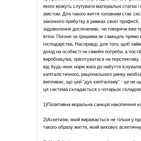
якого можуть слугувати матеріальні статки 
змістом. Для такого життя головним стає си
законного прибутку в рамках своєї професії.
задоволення досягненим,- не говорячи вже п
втіхи. Погоня за грошима як самоціль прямо 
господарства. Насправді, для того, щоб зай
дохід на особисті чи сімейні потреби, а пос
виробництва, орієнтуватися на перспективу.
від будь-яких норм жага до набуття існувала 
капіталістичного, раціонального ринку необ
випливає, що цей "дух капіталізму" - це не щ
ця система складається з чотирьох складов
1)Позитивна моральна санкція накопиченя ка
2)Аскетизм, який виражається не тільки у пр
такого образу життя, який виховує аскетичну