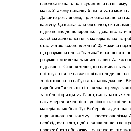
наголосі не на власні зусилля, а на іншому,-
мати. Утакому випадку більше мати можна ли
Давайте розглянемо, що ж означає погоня за
картину. Де визначальною є ідея, яка знаме
відношенню до попередньої "докапіталістичн
засобом задоволення їх матеріальних потреб
стає метою всього їх життя"[3]. Нажива пер
що розуміння слова "нажива" в нас носить н
розумінні майже на лайливе слово. Але ж пох
відразного. Ствердження, що нажива стала с
орієнтується не на життєві насолоди, не на с
зорієнтовона на набуття та заощадження. В
виробничої діяльності, людина отримує задо
зароблені при цьому блага, виступають як до
насамперед, діяльність, успішність якої ли
матеріальних благ. Тут Вебер підводить нас 
справжнього капіталізму - професіоналізму. 
необхідності того, щоб людина лише в конкр
професійного обов'язку і, одночасно, отрима