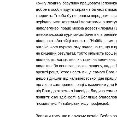
кожну людину безупину працювати і спонукає
добре в особи підуть справи в бізнесі є пока
твердить: "треба бути ченцем впродовж всьог
періодичними каяттями і молитвами, а поступ
наполегливої праці) можна довести людям і Б
американський пуританізм баче вияв релігійн
діяльності. Англійці говорять: "Найбільшим г
англійського пуританізму падає на те, що в 
не кінцевий результат, тобто кількість грош
діяльність. Багатство як статична величина,
людство, бо воно заспокоює людину, надає ї
врешті-решт, "стає навіть вище самого Бога, 
дещо відійшли від кальвіністської ідеї праці
що лише сам процес праці є важливим для Бо
від Бога до окремого індивіда. Людина сама 
появити сзаї здібності, а Бог лише благосло
"помилятися" і вибирати іншу професію).
Завдяки тому, що в другому розділі Вебер р