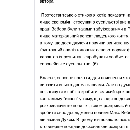
автора:
"Протестантською етикою я хотів показати не
лише економічні стосунки в суспільстві визн
праці Вебера були такими табуїзованими в Р
лише матеріальний аспект людського життя. 
в тому, що досліджуючи причини виникнення 
ґрунтовний аналіз головних основотворчих ф
характер їх розвитку і спробувати особисто
європейське суспільство. (6)
Власне, основне поняття, для пояснення яко
виразити всього двома словами. Але на думк
не загинути в собі, а зробити великий крок
капіталізму "винен" у тому, що людство досяг
розкриваючи це поняття, також розкриває йо
зробити своє дослідження повним Макс Вебе
він назвав Духом. В цьому він повністю покл
хто вперше поєднав доскональне розкриття 