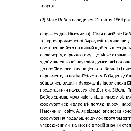
творця.
(2) Макс Вебер народився 21 квітня 1864 рок
(зараз східна Німеччина). Сім'я в якій ріс 
товарно-промислової буржуазії та чиновницт
поставивши його на вищий щабель в соціально
свою чергу, сприяло тому, що Макс отримав з
здобутки світової наукової думки, які поло
до проБісмаркських націонал-лібералів і виї
парламенту, а потім -Рейхстагу. В будинку б
збирались видатні буржуазні лідери епохи Бі
представники наукових кіл: Ділтей, Зібель, Т
Вебер оримав можливість під впливом різних 
формувати свій власний погляд на речі, на хід
Німеччини і світу. А, як відомо, висновки кр
формування подальших думок протягом житт
упередженими, на них не в токій значній ст