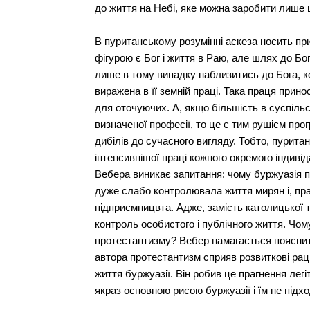
до життя на Небі, яке можна заробити лише
В пуританському розумінні аскеза носить пр
фігурою є Бог і життя в Раю, але шлях до Б
лише в тому випадку наблизитись до Бога, ко
виражена в її земній праці. Така праця прино
для оточуючих. А, якщо більшість в суспіль
визначеної професії, то це є тим рушієм прог
дибілів до сучасного вигляду. Тобто, пурит
інтенсивнішої праці кожного окремого індиві
Вебера виникає запитання: чому буржуазія 
дуже слабо контролювала життя мирян і, пр
підприємницвта. Адже, замість католицької 
контроль особистого і публічного життя. Чо
протестантизму? Вебер намагається пояснит
автора протестантизм сприяв розвиткові раці
життя буржуазії. Він робив це прагнення легіт
якраз основною рисою буржуазії і їм не підхо