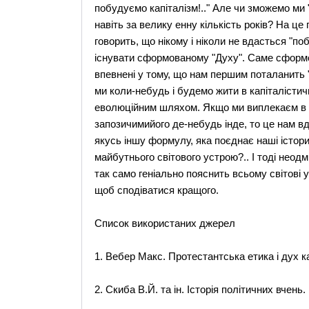
побудуємо капіталізм!.." Але чи зможемо ми 
навіть за велику енну кількість років? На це
говорить, що нікому і ніколи не вдасться "по
існувати сформованому "Духу". Саме сформо
впевнені у тому, що нам першим поталанить "
ми коли-небудь і будемо жити в капіталістич
еволюційним шляхом. Якщо ми виплекаєм в со
запозичимийого де-небудь інде, то це нам в
якусь іншу формулу, яка поєднає наші істори
майбутнього світового устрою?.. І тоді неод
так само геніально пояснить всьому світові у
щоб сподіватися кращого.
Список використаних джерел
1. Вебер Макс. Протестантська етика і дух ка
2. Скиба В.Й. та ін. Історія політичних вчень. 