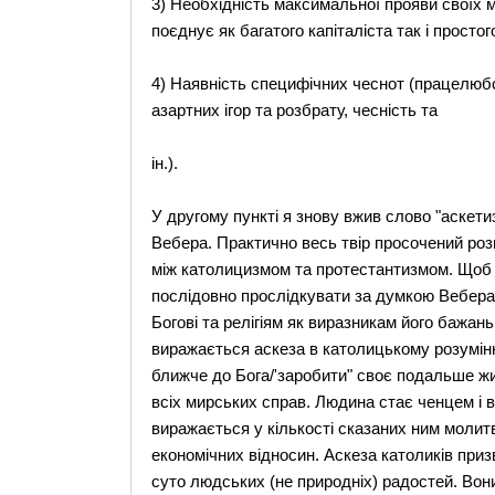
3) Необхідність максимальної прояви своїх 
поєднує як багатого капіталіста так і простог
4) Наявність специфічних чеснот (працелюбс
азартних ігор та розбрату, чесність та
ін.).
У другому пункті я знову вжив слово "аскети
Вебера. Практично весь твір просочений роз
між католицизмом та протестантизмом. Щоб п
послідовно прослідкувати за думкою Вебера.
Богові та релігіям як виразникам його бажань
виражається аскеза в католицькому розумін
ближче до Бога/'заробити" своє подальше жит
всіх мирських справ. Людина стає ченцем і 
виражається у кількості сказаних ним молитв.
економічних відносин. Аскеза католиків приз
суто людських (не природніх) радостей. Вон