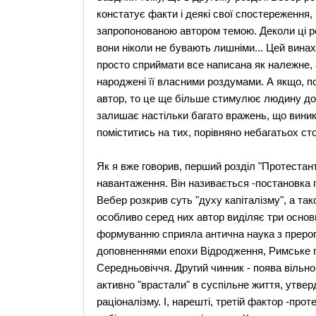
констатує факти і деякі свої спостереження,
запропонованою автором темою. Деколи ці р
вони ніколи не бувають лишніми... Цей вина
просто сприймати все написана як належне, 
народжені її власними роздумами. А якщо, по
автор, то це ще більше стимулює людину до с
залишає настільки багато вражень, що виник
поміститись на тих, порівняно небагатьох ст
Як я вже говорив, перший розділ "Протестант
навантаження. Він називається -постановка п
Вебер розкрив суть "духу капіталізму", а тако
особливо серед них автор виділяє три основн
формуванню сприяла антична наука з преро
доповненнями епохи Відродження, Римське п
Середньовіччя. Другий чинник - поява вільног
активно "врастали" в суспільне життя, утвер
раціоналізму. І, нарешті, третій фактор -про