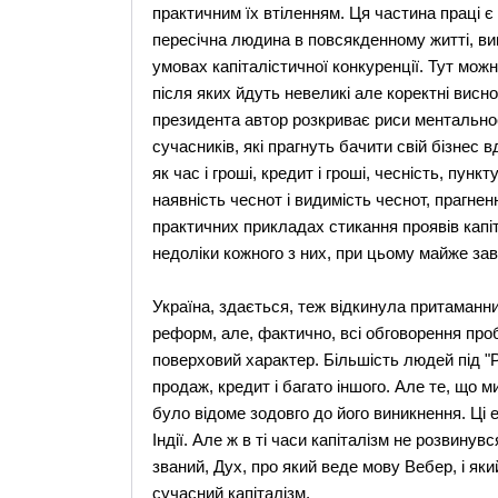
практичним їх втіленням. Ця частина праці є
пересічна людина в повсякденному житті, вик
умовах капіталістичної конкуренції. Тут можн
після яких йдуть невеликі але коректні вис
президента автор розкриває риси ментальнос
сучасників, які прагнуть бачити свій бізнес
як час і гроші, кредит і гроші, чесність, пунк
наявність чеснот і видимість чеснот, прагнен
практичних прикладах стикання проявів капіт
недоліки кожного з них, при цьому майже за
Україна, здається, теж відкинула притаманний
реформ, але, фактично, всі обговорення про
поверховий характер. Більшість людей під "
продаж, кредит і багато іншого. Але те, що 
було відоме зодовго до його виникнення. Ці е
Індії. Але ж в ті часи капіталізм не розвинув
званий, Дух, про який веде мову Вебер, і яки
сучасний капіталізм.