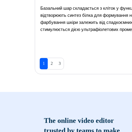
Базальний шар складається з кліток у функ
відтворюють синтез білка для формування но
фарбування шкіри залежить від спадкоємних і
стимулюється дією ультрафіолетових промен
1
2
3
The online video editor
trusted by teams to make