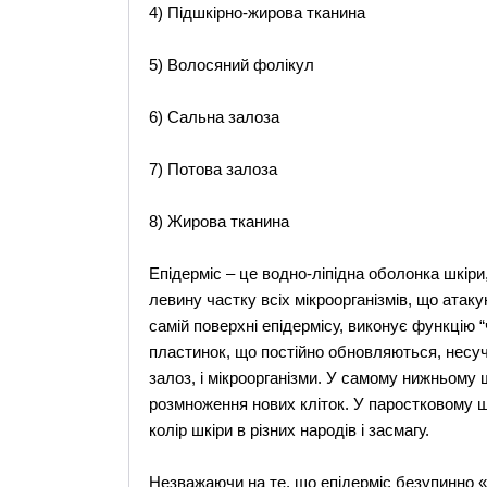
4) Підшкірно-жирова тканина
5) Волосяний фолікул
6) Сальна залоза
7) Потова залоза
8) Жирова тканина
Епідерміс – це водно-ліпідна оболонка шкіри
левину частку всіх мікроорганізмів, що атак
самій поверхні епідермісу, виконує функцію 
пластинок, що постійно обновляються, несучи
залоз, і мікроорганізми. У самому нижньому 
розмноження нових кліток. У паростковому ш
колір шкіри в різних народів і засмагу.
Незважаючи на те, що епідерміс безупинно «