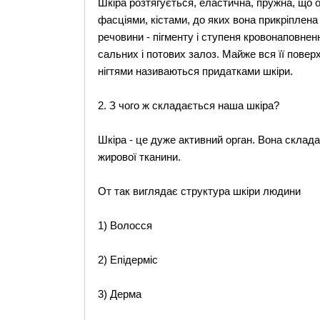
Шкіра розтягується, еластична, пружна, що 
фасціями, кістами, до яких вона прикріплена
речовини - пігменту і ступеня кровонаповнен
сальних і потових залоз. Майже вся її повер
нігтями називаються придатками шкіри.
2. З чого ж складається наша шкіра?
Шкіра - це дуже активний орган. Вона складає
жирової тканини.
От так виглядає структура шкіри людини
1) Волосся
2) Епідерміс
3) Дерма