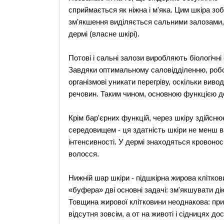
сприймається як ніжна і м'яка. Цим шкіра зоб
зм'якшення виділяється сальними залозами,
дермі (власне шкірі).
Потові і сальні залози виробляють біологічні 
Завдяки оптимальному саловідділенню, робо
організмові уникати перегріву, оскільки виво
речовин. Таким чином, основною функцією де
Крім бар'єрних функцій, через шкіру здійсню
середовищем - ця здатність шкіри не менш в
інтенсивності. У дермі знаходяться кровоносн
волосся.
Нижній шар шкіри - підшкірна жирова клітков
«буфера» дві основні задачі: зм'якшувати ді
Товщина жирової клітковини неоднакова: прим
відсутня зовсім, а от на животі і сідницях до