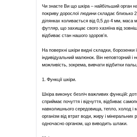
Чи знаєте Ви що шкіра – найбільший орган н
покриву дорослої людини складає близько 2 к
ділянках коливається від 0,5 до 4 мм, маса 
футляр, що захищає свого хазяїна від зовні
відбиває стан нашого здоров'я.
На поверхні шкіри видні складки, борозенки і
індивідуальний малюнок. Він неповторний і н
можливість, зокрема, вивчати відбитки паль
1. Функції шкіри.
Шкіра виконує безліч важливих функцій: дотик
сприймає почуття і відчуття, відбиває самопоч
навколишнього середовища, тепло, холод і м
організм від втрат води, жиру і мінеральних 
одночасно органом, що виводить шлаки.