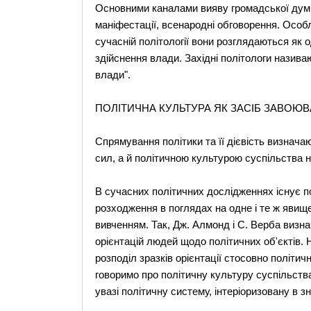
Основними каналами вияву громадської думк
маніфестації, всенародні обговорення. Особ
сучасній політології вони розглядаються як 
здійснення влади. Західні політологи назива
влади".
ПОЛІТИЧНА КУЛЬТУРА ЯК ЗАСІБ ЗАВОЮВ
Спрямування політики та її дієвість визнач
сил, а й політичною культурою суспільства н
В сучасних політичних дослідженнях існує п
розходження в поглядах на одне і те ж явищ
вивченням. Так, Дж. Алмонд і С. Верба визна
орієнтацій людей щодо політичних об'єктів. Н
розподіл зразків орієнтації стосовно політич
говоримо про політичну культуру суспільств
увазі політичну систему, інтеріоризовану в з