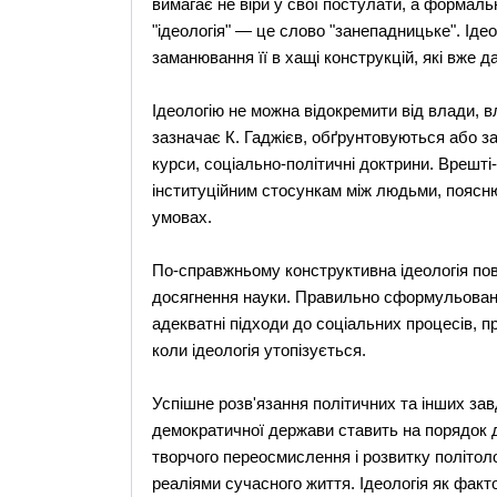
вимагає не віри у свої постулати, а формаль
"ідеологія" — це слово "занепадницьке". Іде
заманювання її в хащі конструкцій, які вже д
Ідеологію не можна відокремити від влади, в
зазначає К. Гаджієв, обґрунтовуються або зап
курси, соціально-політичні доктрини. Врешт
інституційним стосункам між людьми, поясню
умовах.
По-справжньому конструктивна ідеологія пов
досягнення науки. Правильно сформульовані 
адекватні підходи до соціальних процесів, пр
коли ідеологія утопізується.
Успішне розв'язання політичних та інших за
демократичної держави ставить на порядок д
творчого переосмислення і розвитку політолог
реаліями сучасного життя. Ідеологія як факто