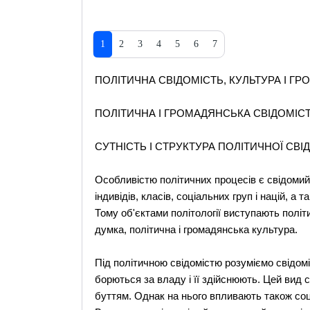
1
2
3
4
5
6
7
ПОЛІТИЧНА СВІДОМІСТЬ, КУЛЬТУРА І Г
ПОЛІТИЧНА І ГРОМАДЯНСЬКА СВІДОМІС
СУТНІСТЬ І СТРУКТУРА ПОЛІТИЧНОЇ СВІ
Особливістю політичних процесів є свідомий 
індивідів, класів, соціальних груп і націй, а 
Тому об'єктами політології виступають політи
думка, політична і громадянська культура.
Під політичною свідомістю розуміємо свідоміс
борються за владу і її здійснюють. Цей вид
буттям. Однак на нього впливають також соці