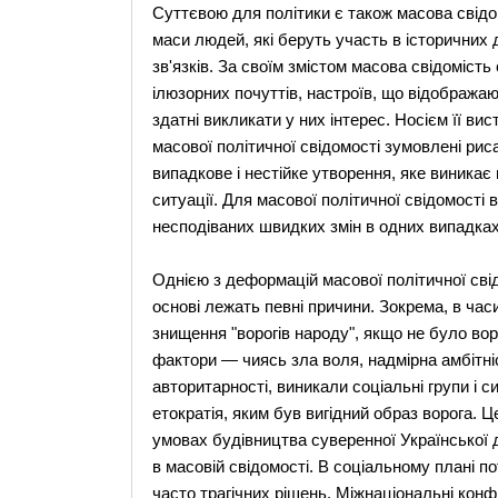
Суттєвою для політики є також масова свідо
маси людей, які беруть участь в історичних
зв'язків. За своїм змістом масова свідомість
ілюзорних почуттів, настроїв, що відображаю
здатні викликати у них інтерес. Носієм її ви
масової політичної свідомості зумовлені рис
випадкове і нестійке утворення, яке виникає н
ситуації. Для масової політичної свідомості 
несподіваних швидких змін в одних випадках 
Однією з деформацій масової політичної свід
основі лежать певні причини. Зокрема, в час
знищення "ворогів народу", якщо не було воро
фактори — чиясь зла воля, надмірна амбітніс
авторитарності, виникали соціальні групи і 
етократія, яким був вигідний образ ворога. 
умовах будівництва суверенної Української 
в масовій свідомості. В соціальному плані п
часто трагічних рішень. Міжнаціональні конфл