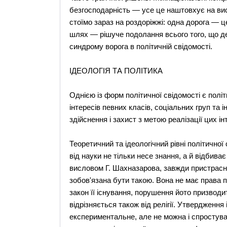
безгосподарність — усе це наштовхує на висн
стоїмо зараз на роздоріжжі: одна дорога — ц
шлях — рішуче подолання всього того, що д
синдрому ворога в політичній свідомості.
ІДЕОЛОГІЯ ТА ПОЛІТИКА
Однією із форм політичної свідомості є полі
інтересів певних класів, соціальних груп та і
здійснення і захист з метою реалізації цих ін
Теоретичний та ідеологічний рівні політичної 
від науки не тільки несе знання, а й відбива
висловом Г. Шахназарова, завжди пристрасна,
зобов'язана бути такою. Вона не має права п
закон її існування, порушення йото призводи
відрізняється також від релігії. Утвердження
експериментальне, але не можна і спростувати.