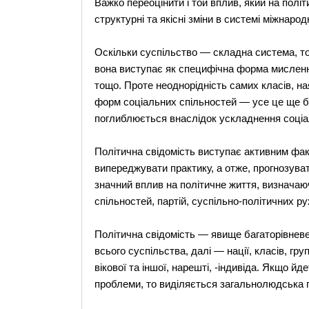
Важко переоцінити і той вплив, який на полі
структурні та якісні зміни в системі міжнарод
Оскільки суспільство — складна система, то
вона виступає як специфічна форма мислення
тощо. Проте неоднорідність самих класів, ная
форм соціальних спільностей — усе це ще б
поглиблюється внаслідок ускладнення соціал
Політична свідомість виступає активним фак
випереджувати практику, а отже, прогнозуват
значний вплив на політичне життя, визначаюч
спільностей, партій, суспільно-політичних рух
Політична свідомість — явище багаторівневе.
всього суспільства, далі — нації, класів, г
вікової та іншої, нарешті, -індивіда. Якщо йд
проблеми, то виділяється загальнолюдська п