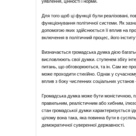
уявлення, цінності і норми.
Для того щоб ці функції були реалізовані, п
функціонування політичної системи. Як зазна
допомогою яких здійснюється її вплив на про
включення в політичний процес, його інститут
Визначається громадська думка дією багатьо
висловлюють свої думки. ступенем збігу інтер
питань, що обговорюються, та ін. Сам же пр
може проходити стихійно. Однак у сучасному
вплив з боку численних соціальних установ —
Громадська думка може бути моністичною, 
правильним, реалістичним або хибним, ілюзо
стан громадської думки характеризується ід
цілому вона така, яка повинна бути в суспі
демократичної суверенної державності.