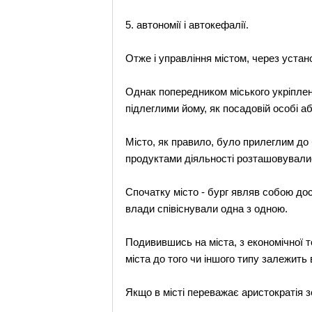
5. автономії і автокефалії.
Отже і управління містом, через устан
Однак попередником міського укріпленн
підлеглими йому, як посадовій особі аб
Місто, як правило, було прилеглим до
продуктами діяльності розташовувалис
Спочатку місто - бург являв собою доси
влади співіснували одна з одною.
Подивившись на міста, з економічної то
міста до того чи іншого типу залежить
Якщо в місті переважає аристократія з