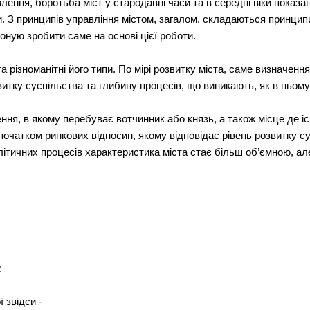
ення, боротьба міст у стародавні часи та в середні віки показа
. З принципів управління містом, загалом, складаються принцип
оную зробити саме на основі цієї роботи.
а різноманітні його типи. По мірі розвитку міста, саме визначен
тку суспільства та глибину процесів, що виникають, як в ньому 
ня, в якому перебуває вотчинник або князь, а також місце де іс
очатком ринкових відносин, якому відповідає рівень розвитку су
літичних процесів характеристика міста стає більш об’ємною, ал
;
 звідси -