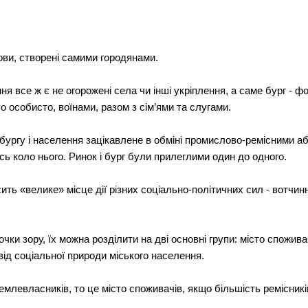
ови, створені самими городянами.
я все ж є не огорожені села чи інші укріплення, а саме бург - фо
о особисто, воїнами, разом з сім’ями та слугами.
 бургу і населення зацікавлене в обміні промислово-ремісними 
ь коло нього. Ринок і бург були прилеглими один до одного.
ть «велике» місце дії різних соціально-політичних сил - вотчинні,
чки зору, їх можна розділити на дві основні групи: місто спожива
 від соціальної природи міського населення.
емлевласників, то це місто споживачів, якщо більшість ремісників