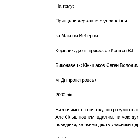
На тему:
Принципи державного управління
за Максом Вебером
Керівник: д.е.н. професор Капітон В.П.
Виконавець: Кіньшаков Євген Володи
м. Дніпропетровськ
2000 рік
Визначимось спочатку, що розуміють п
Але більш повним, вдалим, на мою дум
поведінки, за якими діють учасники де