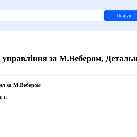
Пошук
управління за М.Вебером, Детальн
ня за М.Вебером
В.П.
1