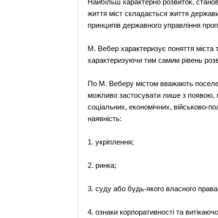
Найбільш характерно розвиток, становл
життя міст складається життя держави
принципів державного управління проп
М. Вебер характеризує поняття міста т
характеризуючи тим самим рівень розви
По М. Веберу містом вважають поселен
можливо застосувати лише з появою, п
соціальних, економічних, військово-по
наявність:
1. укріплення;
2. ринка;
3. суду або будь-якого власного права
4. ознаки корпоративності та витікаючої