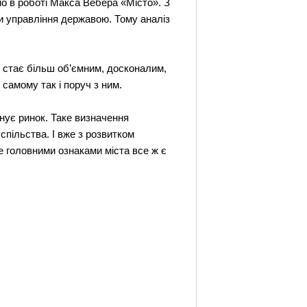
но в роботі Макса Вебера «Місто». З
и управління державою. Тому аналіз
ня стає більш об’ємним, досконалим,
самому так і поруч з ним.
нує ринок. Таке визначення
спільства. І вже з розвитком
е головними ознаками міста все ж є