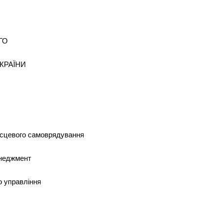
ГО
КРАЇНИ
ісцевого самоврядування
енеджмент
о управління