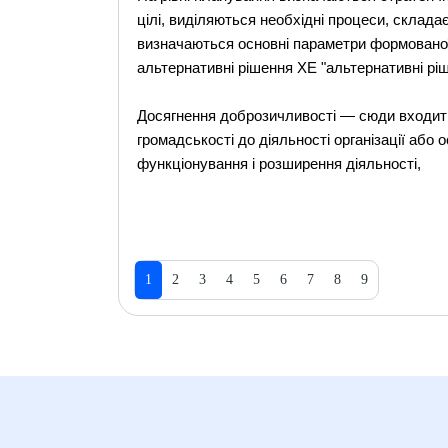
цілі, виділяються необхідні процеси, склада
визначаються основні параметри формованої
альтернативні рішення XE "альтернативні ріше
Досягнення доброзичливості — сюди входит
громадськості до діяльності організації або
функціонування і розширення діяльності,
1
2
3
4
5
6
7
8
9