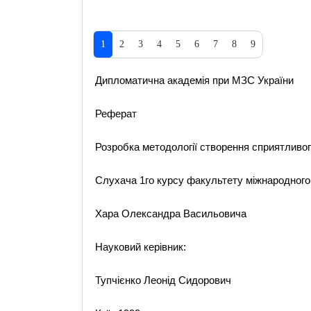
1
2
3
4
5
6
7
8
9
Дипломатична академія при МЗС України
Реферат
Розробка методології створення сприятливог
Слухача 1го курсу факультету міжнародного
Хара Олександра Васильовича
Науковий керівник:
Тупчієнко Леонід Сидорович