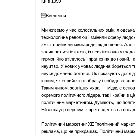
Київ 1999
Введення
Ми живемо у час колосальних змін, людська
технологічна революції змінили сферу людсь
зміст прийняли міжнародні відношення. Але 
залишається істотою, із психікою яка уклада
гармонійно втілилось і прагнення до новий, н
неуцтво. У нових умовах людина бореться ти
неусвідомлено боїться. Як показують дослід
іншим, як сприйняття образу і побудова влас
Таким чином, зовнішня уява — імідж, є осно
окремого політичного лідера, так і країни в 
політичним маркетингом. Думають, що політи
Ейзєнхауер першим із претендентів на посад
Політичний маркетинг XE "політичний маркети
реклама, що не прикрашає. Політичний марке