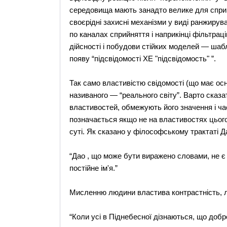
середовища мають занадто велике для сприйн
своєрідні захисні механізми у виді ранжирув
по каналах сприйняття і наприкінці фільтра
дійсності і побудови стійких моделей — шабл
появу “підсвідомості XE "підсвідомость" ”.
Так само властивістю свідомості (що має ос
називаного — “реального світу”. Варто сказа
властивостей, обмежують його значення і ча
позначається якщо не на властивостях цього 
суті. Як сказано у філософському трактаті Да
“Дао , що може бути виражено словами, не є 
постійне ім'я.”
Мисленню людини властива контрастність, лег
“Коли усі в Піднебесної дізнаються, що добре