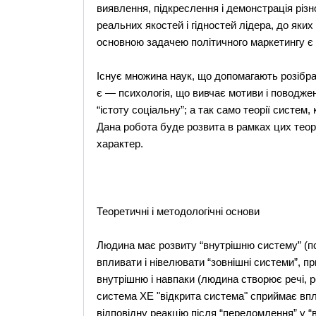
виявлення, підкреслення і демонстрація різ
реальних якостей і гідностей лідера, до яких
основною задачею політичного маркетингу є с
Існує множина наук, що допомагають розібра
є — психологія, що вивчає мотиви і поводже
“істоту соціальну”; а так само теорії систем, ко
Дана робота буде розвита в рамках цих теор
характер.
Теоретичні і методологічні основи
Людина має розвиту “внутрішню систему” (пс
впливати і нівелювати “зовнішні системи”, 
внутрішню і навпаки (людина створює речі, 
система XE "відкрита система" сприймає впл
відповідну реакцію після “переломлення” у “