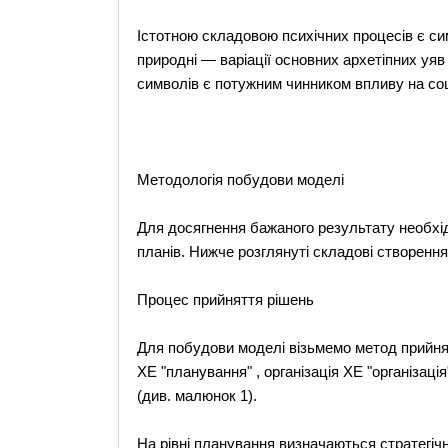
Істотною складовою психічних процесів є си
природні — варіації основних архетіпних уяв
символів є потужним чинником впливу на соц
Методологія побудови моделі
Для досягнення бажаного результату необхід
планів. Нижче розглянуті складові створення 
Процес прийняття рішень
Для побудови моделі візьмемо метод прийнят
XE "планування" , організація XE "організаці
(див. малюнок 1).
На рівні планування визначаються стратегічна