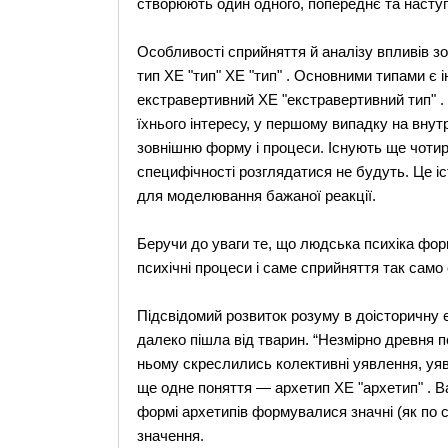
створюють один одного, попереднє та наступ
Особливості сприйняття й аналізу впливів 
тип XE "тип" XE "тип" . Основними типами є і
екстравертивний XE "екстравертивний тип" . 
їхнього інтересу, у першому випадку на внутр
зовнішню форму і процеси. Існують ще чотири
специфічності розглядатися не будуть. Це іст
для моделювання бажаної реакції.
Беручи до уваги те, що людська психіка фор
психічні процеси і саме сприйняття так сам
Підсвідомий розвиток розуму в доісторичну 
далеко пішла від тварин. “Незмірно древня п
ньому скреслились колективні уявлення, уяви
ще одне поняття — архетип XE "архетип" . Ва
формі архетипів формувалися значні (як по сво
значення.