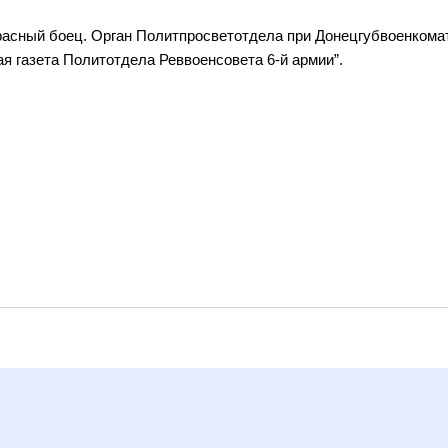
расный боец. Орган Политпросветотдела при Донецгубвоенкомат
я газета Политотдела Реввоенсовета 6-й армии”.