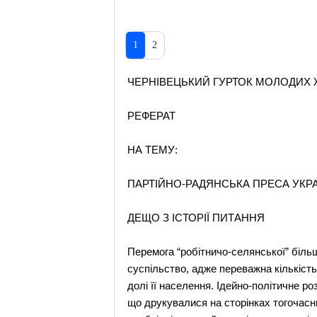
1
2
ЧЕРНІВЕЦЬКИЙ ГУРТОК МОЛОДИХ 
РЕФЕРАТ
НА ТЕМУ:
ПАРТІЙНО-РАДЯНСЬКА ПРЕСА УКР
ДЕЩО З ІСТОРІЇ ПИТАННЯ
Перемога “робітничо-селянської” більш
суспільство, адже переважна кількість 
долі її населення. Ідейно-політичне ро
що друкувалися на сторінках тогочасн