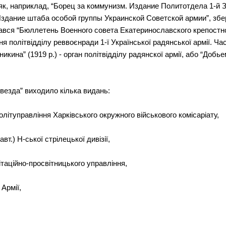
 як, наприклад, “Борец за коммунизм. Издание Политотдела 1-й 
Издание штаба особой группы Украинской Советской армии”, збере
вався “Бюллетень Военного совета Екатеринославского крепостно
ня політвідділу реввоєнради 1-ї Української радянської армії. Ча
икина” (1919 р.) - орган політвідділу радянскої армії, або “Добье
звезда” виходило кілька видань:
олітуправління Харківського окружного військового комісаріату,
авт.) Н-ської стрілецької дивізії,
таційно-просвітницького управління,
Армії,