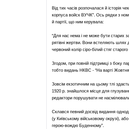
Від тих часів розпочалася й історія ч
корпуса войск ВУЧК”. Ось рядки з номе
й партії, що ним керувала:
“Для нас нема і не може бути старих з
рятівні жертви. Вони встеляють шлях 
червоний колір сіро-білий стяг старого
Згодом, при повній підтримці з боку пар
тобто видань НКВС - “На варті Жовтня
Зовсім екзотичним на цьому тлі здаєть
1920 р. знайшлося місце для глузуванн
редактори порушувати не насмілювал
Склався певний досвід видання однод
(у Київському військовому окрузі), а
герою-вождю Буденному”.