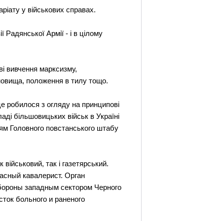
ріату у військових справах.
ї Радянської Армії - і в цілому
ві вивчення марксизму,
новища, положення в тилу тощо.
е робилося з огляду на принципові
ладі більшовицьких військ в Україні
ням Головного повстанського штабу
 військовий, так і газетярський.
расный кавалерист. Орган
обороны западным сектором Черного
сток больного и раненого