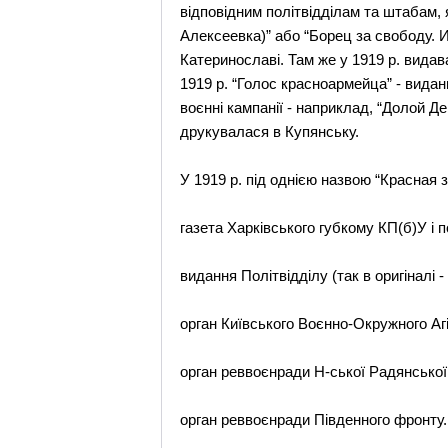
відповідним політвідділам та штабам,
Алексеевка)” або “Борец за свободу. 
Катеринославі. Там же у 1919 р. вида
1919 р. “Голос красноармейца” - видан
воєнні кампанії - наприклад, “Долой Ден
друкувалася в Купянську.
У 1919 р. під однією назвою “Красная 
газета Харківського губкому КП(б)У і п
видання Політвідділу (так в оригіналі - 
орган Київського Воєнно-Окружного Агі
орган реввоєнради Н-ської Радянської 
орган реввоєнради Південного фронту.