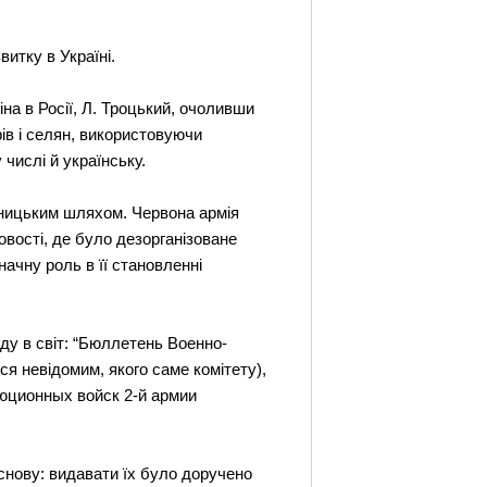
витку в Україні.
іна в Росії, Л. Троцький, очоливши
ів і селян, використовуючи
 числі й українську.
льницьким шляхом. Червона армія
овості, де було дезорганізоване
ачну роль в її становленні
оду в світ: “Бюллетень Военно-
я невідомим, якого саме комітету),
люционных войск 2-й армии
основу: видавати їх було доручено