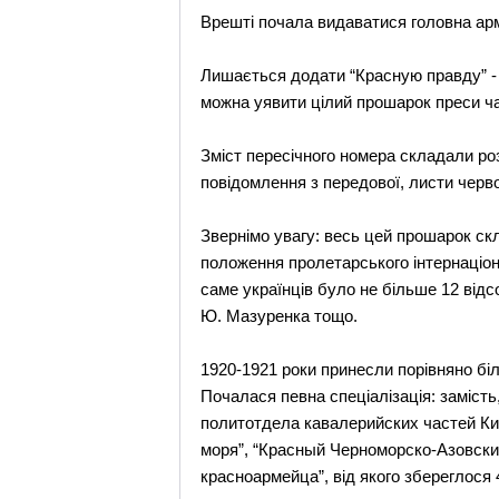
Врешті почала видаватися головна армі
Лишається додати “Красную правду” - орг
можна уявити цілий прошарок преси ча
Зміст пересічного номера складали ро
повідомлення з передової, листи черв
Звернімо увагу: весь цей прошарок ск
положення пролетарського інтернаціона
саме українців було не більше 12 від
Ю. Мазуренка тощо.
1920-1921 роки принесли порівняно біль
Почалася певна спеціалізація: заміст
политотдела кавалерийских частей Ки
моря”, “Красный Черноморско-Азовски
красноармейца”, від якого збереглося 4