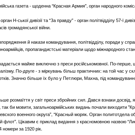
йська газета - щоденна “Красная Армия”, орган народного коміса
ан Н-ської дивізії та “За правду” - орган політвідділу 57-ї дивізі
сів громадянської війни.
зпорядження й накази командування, політвідділу, поради у спра
оноармійців, пропагандистські матеріали щодо міжнародного ста
ладається майже виключно з преси російськомовної. По-перше, ц
лізму. По-друге - з міркувань більш практичних: на той час у ск
сотків. Значно більше їх було у Петлюри, Махна, під командуван
ше розмаїття у світ преси збройних сил. Дався взнаки досвід, як
ь, так би мовити, загальноармійських видань почали виходити ”К
евского военного округа”, “Красный моряк. Орган политотдела 
й флот”. Цікавим є приклад видання з красномовною назвою “Ли
 номери за 1920 рік.