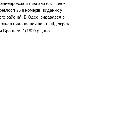
Заднепровской дивизии (ст. Ново-
глося 35 її номерів, виданих у
го района”. В Одесі видавався в
сописи видавалися навіть під окремі
м Врангеля!” (1920 р.), що