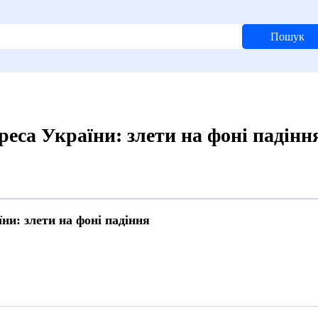
Пошук
еса України: злети на фоні падінн
ни: злети на фоні падіння
3