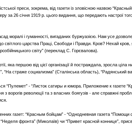
екістської преси, зокрема, від газети із зловісною назвою “Крас
ру за 26 січня 1919 р. цього видання, що передають настрої тог
асад моралі і гуманності, вигаданих буржуазією. Нам усе дозволе
до світлого царства Праці, Свободи і Правди. Кров? Нехай кров,
 розбійницького світу” (переклад С. Горєвалова).
тії, яка першою від цієї організації й постраждала, зросла ціла н
”, “На страже социализма” (Сталінська область), “Радянський ва
ся “Пулемет” - “Листок сатиры и юмора. Приложение к газете “Кр
я з ворогів революції та з власних боягузів - але справжні проб
ися.
енних газет: “Красным бойцам” - “Однодневная газета “Помощи ф
бо “Неделя фронта” (Миколаїв) чи “Привет красной коннице”, при