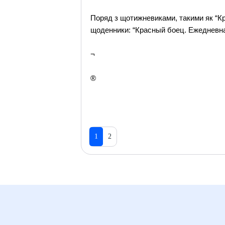
Поряд з щотижневиками, такими як “К
щоденники: “Красный боец. Ежедневна
¬
®
1
2