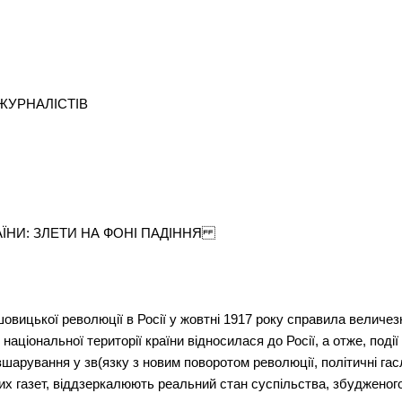
ЖУРНАЛІСТІВ
АЇНИ: ЗЛЕТИ НА ФОНІ ПАДІННЯ
овицької революції в Росії у жовтні 1917 року справила величе
національної території країни відносилася до Росії, а отже, поді
зшарування у зв(язку з новим поворотом революції, політичні гасл
их газет, віддзеркалюють реальний стан суспільства, збудженого