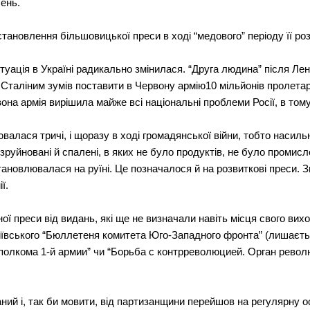
шень.
тановлення більшовицької преси в ході “медового” періоду її роз
туація в Україні радикально змінилася. “Друга людина” після Лен
 Сталіним зумів поставити в Червону армію10 мільйонів пролетар
вона армія вирішила майже всі національні проблеми Росії, в тому
ювалася тричі, і щоразу в ході громадянської війни, тобто наси
 зруйновані й спалені, в яких не було продуктів, не було промисл
новлювалася на руїні. Це позначалося й на розвиткові преси. Зн
ї.
ної преси від видань, які ще не визначали навіть місця свого вих
ївського “Бюллетеня комитета Юго-Западного фронта” (лишаєтьс
сполкома 1-й армии” чи “Борьба с контрреволюцией. Орган рево
аний і, так би мовити, від партизанщини перейшов на регулярну 