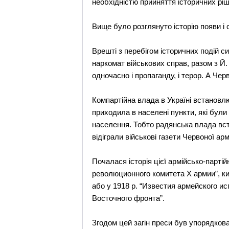
необхідністю прийняття історичних рі
Вище було розглянуто історію появи і с
Врешті з перебігом історичних подій си
наркомат військових справ, разом з Й.
одночасно і пропаганду, і терор. А Чер
Компартійна влада в Україні встановл
приходила в населені пункти, які були
населення. Тобто радянська влада вста
відіграли військові газети Червоної армі
Почалася історія цієї армійсько-партій
революционного комитета Х армии”, ки
або у 1918 р. “Известия армейского и
Восточного фронта”.
Згодом цей загін преси був упорядков