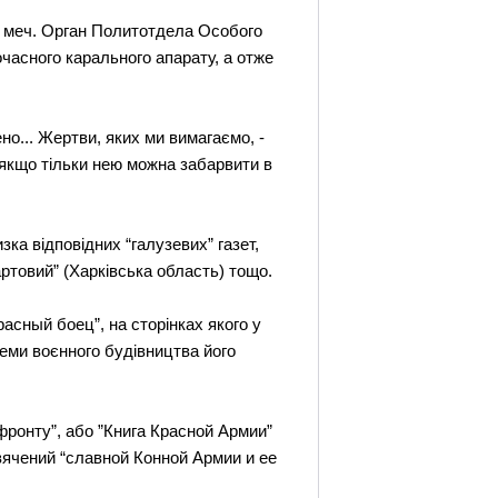
ный меч. Орган Политотдела Особого
очасного карального апарату, а отже
но... Жертви, яких ми вимагаємо, -
 якщо тільки нею можна забарвити в
изка відповідних “галузевих” газет,
ртовий” (Харківська область) тощо.
асный боец”, на сторінках якого у
леми воєнного будівництва його
ронту”, або ”Книга Красной Армии”
свячений “славной Конной Армии и ее