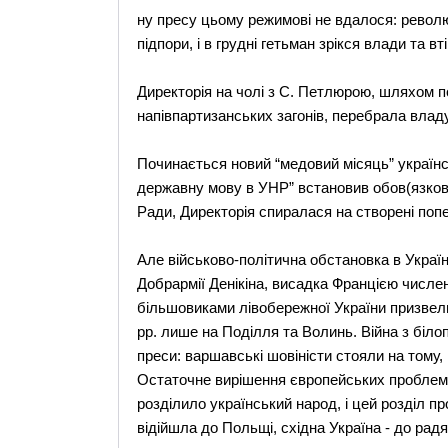
ну пресу цьому режимові не вдалося: революц
підпори, і в грудні гетьман зрікся влади та вт
Директорія на чолі з С. Петлюрою, шляхом п
напівпартизанських загонів, перебрала владу
Починається новий “медовий місяць” українс
державну мову в УНР” встановив обов(язков
Ради, Директорія спиралася на створені поп
Але військово-політична обстановка в Україн
Добрармії Денікіна, висадка Францією числен
більшовиками лівобережної України призвел
рр. лише на Поділля та Волинь. Війна з біл
преси: варшавські шовіністи стояли на тому, 
Остаточне вирішення європейських проблем 
розділило український народ, і цей розділ п
відійшла до Польщі, східна Україна - до радян