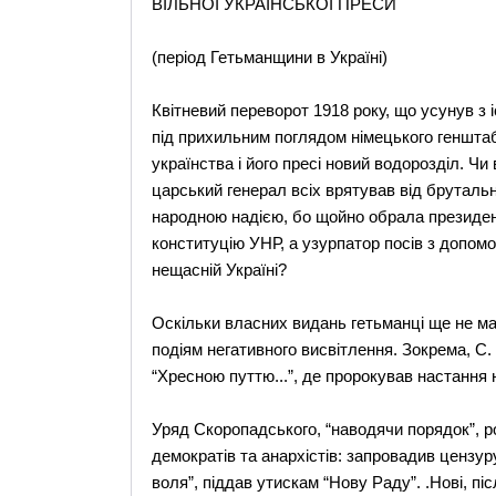
ВІЛЬНОЇ УКРАЇНСЬКОЇ ПРЕСИ
(період Гетьманщини в Україні)
Квітневий переворот 1918 року, що усунув з 
під прихильним поглядом німецького геншта
українства і його пресі новий водорозділ. Ч
царський генерал всіх врятував від бруталь
народною надією, бо щойно обрала президе
конституцію УНР, а узурпатор посів з допом
нещасній Україні?
Оскільки власних видань гетьманці ще не ма
подіям негативного висвітлення. Зокрема, С.
“Хресною путтю...”, де пророкував настання н
Уряд Скоропадського, “наводячи порядок”, роз
демократів та анархістів: запровадив цензур
воля”, піддав утискам “Нову Раду”. .Нові, п