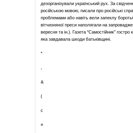
дезорганізували український рух. За свідченн
російською мовою, писали про російські спра
проблемами або навіть вели запеклу боротьбу
вітчизняної преси наполягали на запровадженн
вересня та ін.). Газета “Самостійник” гостро
яка завдавала шкоди батьківщині.
*
,
&
(
c
¤