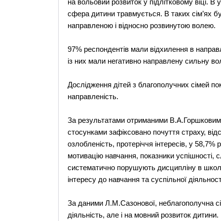
на вольовий розвиток у підлітковому віці. В
сфера дитини травмується. В таких сім’ях б
направленою і відносно розвинутою волею.
97% респондентів мали відхилення в направле
із них мали негативно направлену сильну во
Дослідження дітей з благополучних сімей по
направленість.
За результатами отриманими В.А.Горшковим у 
стосунками зафіксовано почуття страху, відс
озлобленість, протеріччя інтересів, у 58,7% р
мотивацію навчання, показники успішності, слі
систематично порушують дисципліну в школі,
інтересу до навчання та суспільної діяльност
За даними Л.М.Сазонової, неблагополучна сі
діяльність, але і на мовний розвиток дитини.