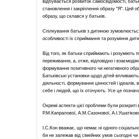
відбувається розвиток самосвідомості, бать
становлення і закріплення образу “Я”. Цей о
образу, що склався у батьків.
Спілкування батьків з дитиною зумовлюється
особливості їх сприймання та розуміння дити
Від того, як батьки сприймають і розуміють пі
переживання, а, отже, відповідно і взаємодію
формування позитивного чи негативного образ
Батьківські установки щодо дітей впливають 
діяльності, формування цінностей і ідеалів, 
себе і людей, що їх оточують. Усе це познача
Окремі аспекти цієї проблеми були розкриті в
Р.М.Капралової, А.М.Сазонової, А.І.Ушатіков
І.С.Кон вважає, що немає ні одного соціально
би не залежав від сімейних умов сьогодні чи