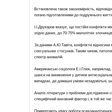
Встановлена також закономірність, відповідно
погано підготовленими до подружнього життя
І.І.Друкаров вказує, що постійні конфлікти 
згідно даних, до 70-75% малолітніх злочинців
За даними А.Ю.Тавіта, конфліктні відносини
сексуальних стосунків. Таким чином, патоло
спектр аномалій.
Американські соціологи Е.І.Глюк, наприклад,
шанси на виникнення у дитини антисоціальни
випадках, де домашні умови незадовільні, ша
Аналіз літератури з проблеми дослідження св
специфічний виховний фактор і, в той же час,
Привертають увагу роботи психоаналітичног