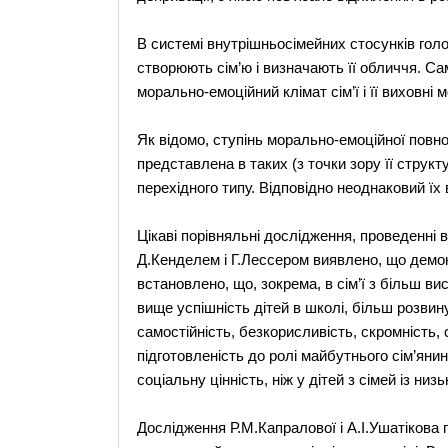
В системі внутрішньосімейних стосунків го
створюють сім’ю і визначають її обличчя. Са
морально-емоційний клімат сім’ї і її виховні 
Як відомо, ступінь морально-емоційної повно
представлена в таких (з точки зору її структ
перехідного типу. Відповідно неоднаковий їх
Цікаві порівняльні дослідження, проведенні
Д.Кенделем і Г.Лессером виявлено, що демок
встановлено, що, зокрема, в сім’ї з більш в
вище успішність дітей в школі, більш розвину
самостійність, безкорисливість, скромність,
підготовленість до ролі майбутнього сім’яни
соціальну цінність, ніж у дітей з сімей із н
Дослідження Р.М.Капралової і А.І.Ушатікова 