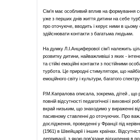
Сім’я має особливий вплив на формування соц
уже з перших днів життя дитини на себе турбо
про оточуюче, вводить і керує ними в цьому 
здійснювати контакти з багатьма людьми.
На думку Л.І.Анциферової сім’ї належить ціл
розвитку дитини, найважливіші з яких - інтен
та стійкі емоційні контакти з постійними особа
турбота. Це природні стимулятори, що найбі
емоційного світу і культури, багатого спектр
Р.М.Капралова описала, зокрема, дітей , що 
повній відсутності педагогічної і виховної р
вкрай низьким, що знаходимо у вираженні відс
пасивному ставленні до оточуючих. Про важл
дослідження, проведенні у Франції під кері
(1961) в Швейцарії і інших країнах. Відсутні
депривації, з якою пов’язане відхилення в ро