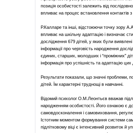
позиція особистості залежить від послідовнос
впливає на процес встановлення контактів з 
Р.Калларе та інші, відстоюючи точку зору А.
впливає на шкільну адаптацію і визначає сти
дослідження 679 дітей, у яких були виявлені
інформації про черговість народження дослід
єдиних, старших, молодших і “проміжних” діт
інформація про успішність та адаптацію цих д
Результати показали, що значні проблеми, по
дітей. Їм характерні труднощі в навчанні.
Відомий психолог О.М.Леонтьєв вважав підлі
народженням особистості. Його ознакою є дос
самовдосконалення і самовиховання, регулюв
Істотним моментом формування системи само
підлітковому віці є інтенсивний розвиток й у