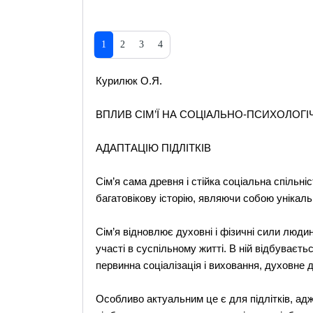
1
2
3
4
Курилюк О.Я.
ВПЛИВ СІМ’Ї НА СОЦІАЛЬНО-ПСИХОЛОГІ
АДАПТАЦІЮ ПІДЛІТКІВ
Сім’я сама древня і стійка соціальна спільн
багатовікову історію, являючи собою унікаль
Сім’я відновлює духовні і фізичні сили людин
участі в суспільному житті. В ній відбуваєть
первинна соціалізація і виховання, духовне 
Особливо актуальним це є для підлітків, адж