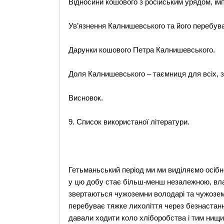
Відносини кошового з російським урядом, ім
Ув’язнення Калнишевського та його перебув
Дарунки кошового Петра Калнишевського.
Доля Калнишевського – таємниця для всіх, з
Висновок.
9. Список використаної літератури.
Гетьманьський період ми ми виділяємо осібн
у цю добу стає більш-менш незалежною, вла
звертаються чужоземни володарі та чужоземні 
перебуває тяжке лихоліття через безнастанні
давали ходити коло хліборобства і тим нищил