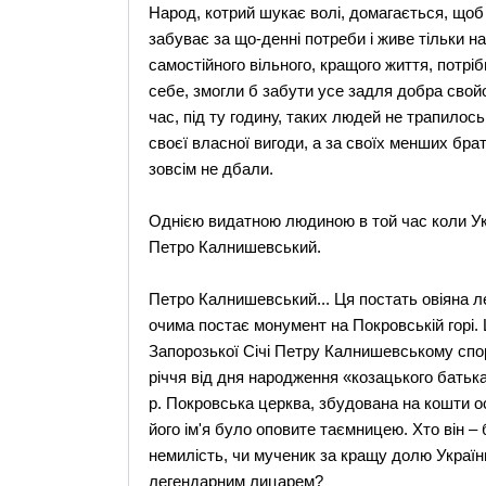
Народ, котрий шукає волі, домагається, щоб к
забуває за що-денні потреби і живе тільки н
самостійного вільного, кращого життя, потріб
себе, змогли б забути усе задля добра свойо
час, під ту годину, таких людей не трапилось
своєї власної вигоди, а за своїх менших бра
зовсім не дбали.
Однією видатною людиною в той час коли Ук
Петро Калнишевський.
Петро Калнишевський... Ця постать овіяна ле
очима постає монумент на Покровській горі
Запорозької Січі Петру Калнишевському спор
річчя від дня народження «козацького батька
р. Покровська церква, збудована на кошти о
його ім'я було оповите таємницею. Хто він –
немилість, чи мученик за кращу долю Україн
легендарним лицарем?