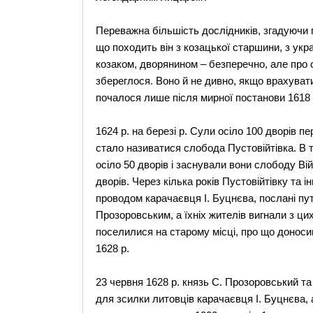
Переважна більшість дослідників, згадуючи 
що походить він з козацької старшини, з укр
козаком, дворянином – безперечно, але про 
збереглося. Воно й не дивно, якщо врахува
почалося лише після мирної постанови 1618
1624 р. на березі р. Сули осіло 100 дворів п
стало називатися слобода Пустовійтівка. В то
осіло 50 дворів і заснували вони слободу Ві
дворів. Через кілька років Пустовійтівку та 
проводом карачаєвця І. Буцнєва, послані п
Прозоровським, а їхніх жителів вигнали з ци
поселилися на старому місці, про що доноси
1628 р.
23 червня 1628 р. князь С. Прозоровський та
для зсилки литовців карачаєвця І. Буцнєва, а 