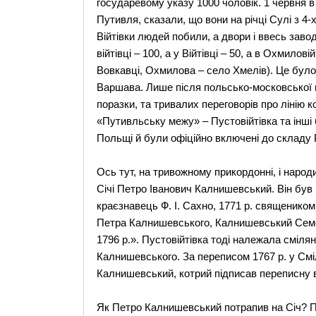
государевому указу 1000 чоловік. 1 червня в
Путивля, сказали, що вони на річці Сулі з 4-
Війтівки людей побили, а двори і ввесь завод
війтівці – 100, а у Війтівці – 50, а в Охмилов
Вовкавці, Охмилова – село Хмелів). Це було 
Варшава. Лише після польсько-московської в
поразки, та тривалих переговорів про лінію 
«Путивльську межу» – Пустовійтівка та інші
Польщі й були офіційно включені до складу 
Ось тут, на тривожному прикордонні, і народ
Січі Петро Іванович Калнишевський. Він був
краєзнавець Ф. І. Сахно, 1771 р. священико
Петра Калнишевського, Калнишевський Семен
1796 р.». Пустовійтівка тоді належала сміля
Калнишевського. За переписом 1767 р. у Сміл
Калнишевський, котрий підписав переписну в
Як Петро Калнишевський потрапив на Січ? Пр