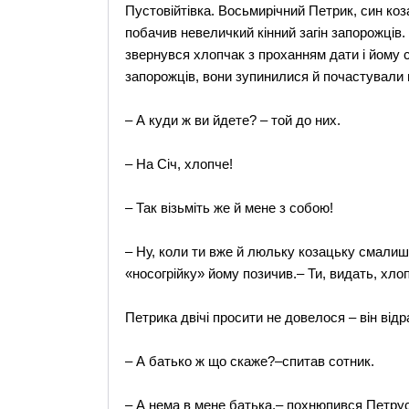
Пустовійтівка. Восьмирічний Петрик, син коз
побачив невеличкий кінний загін запорожців.
звернувся хлопчак з проханням дати і йому
запорожців, вони зупинилися й почастували 
– А куди ж ви йдете? – той до них.
– На Січ, хлопче!
– Так візьміть же й мене з собою!
– Ну, коли ти вже й люльку козацьку смалиш,
«носогрійку» йому позичив.– Ти, видать, хл
Петрика двічі просити не довелося – він відр
– А батько ж що скаже?–спитав сотник.
– А нема в мене батька,– похнюпився Петрус