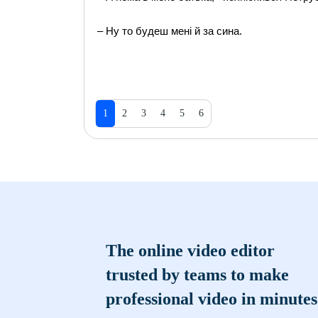
– Ну то будеш мені й за сина.
1
2
3
4
5
6
The online video editor
trusted by teams to make
professional video in minutes