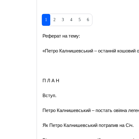
1
2
3
4
5
6
Реферат на тему:
«Петро Калнишевський – останній кошовий о
П Л А Н
Вступ.
Петро Калнишевський – постать овіяна лег
Як Петро Калнишевський потрапив на Січ.