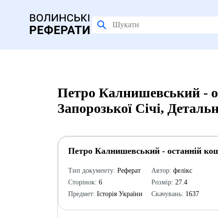
Петро Калнишевський - о
Запорозької Січі, Деталь
Петро Калнишевський - останній кош
Тип документу:
Реферат
Автор:
фелікс
Сторінок:
6
Розмір:
27.4
Предмет:
Історія України
Скачувань:
1637