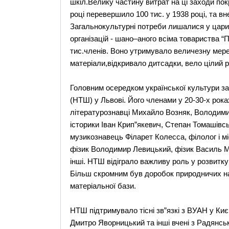
шкіл.Велику частину витрат на ці заходи покр
році перевершило 100 тис. у 1938 році, та вн
Загальнокультурні потреби лишалися у царині
організацій - шано–аного всіма товариства “П
тис.членів. Воно утримувало величезну мере
матеріали,відкривало дитсадки, вело цілий р
Головним осередком української культури з
(НТШ) у Львові. Його членами у 20-30-х рока
літературознавці Михайло Возняк, Володими
історики Іван Крип”якевич, Степан Томашівс
музикознавець Філарет Колесса, філолог і м
фізик Володимир Левицький, фізик Василь М
інші. НТШ відіграло важливу роль у розвитку і
Більш скромним був доробок природничих на
матеріальної бази.
НТШ підтримувало тісні зв”язкі з ВУАН у Ки
Дмитро Яворницький та інші вчені з Радянськ