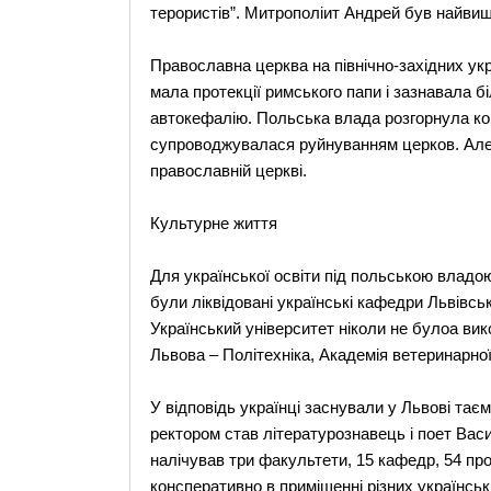
терористів”. Митрополіит Андрей був найвищ
Православна церква на північно-західних укра
мала протекції римського папи і зазнавала б
автокефалію. Польська влада розгорнула ко
супроводжувалася руйнуванням церков. Але 
православній церкві.
Культурне життя
Для української освіти під польською владою
були ліквідовані українські кафедри Львівсь
Український університет ніколи не булоа вик
Львова – Політехніка, Академія ветеринарної
У відповідь українці заснували у Львові тає
ректором став літературознавець і поет Васи
налічував три факультети, 15 кафедр, 54 пр
консперативно в приміщенні різних українсь