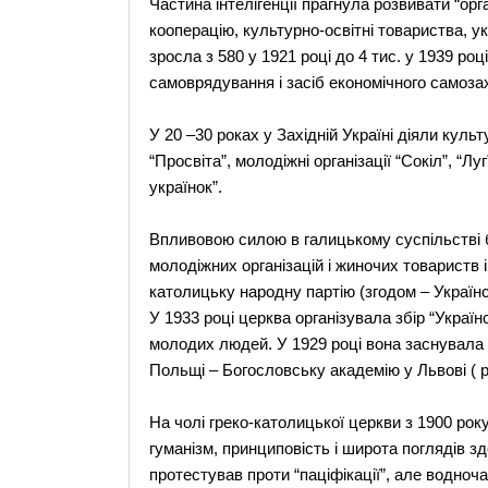
Частина інтелігенції прагнула розвивати “орг
кооперацію, культурно-освітні товариства, ук
зросла з 580 у 1921 році до 4 тис. у 1939 ро
самоврядування і засіб економічного самозах
У 20 –30 роках у Західній Україні діяли куль
“Просвіта”, молодіжні організації “Сокіл”, “Л
українок”.
Впливовою силою в галицькому суспільстві 
молодіжних організацій і жиночих товариств і 
католицьку народну партію (згодом – Україн
У 1933 році церква організувала збір “Україн
молодих людей. У 1929 році вона заснувала
Польщі – Богословську академію у Львові ( р
На чолі греко-католицької церкви з 1900 ро
гуманізм, принциповість і широта поглядів зд
протестував проти “паціфікації”, але водно