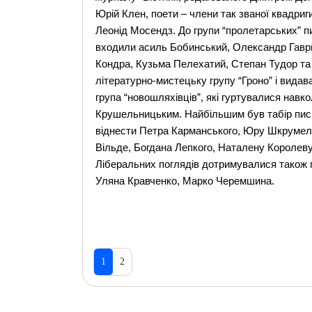
Юрій Клен, поети – члени так званої квадри
Леонід Мосендз. До групи “пролетарських” п
входили асиль Бобинський, Олександр Гавр
Кондра, Кузьма Пелехатий, Степан Тудор та 
літературно-мистецьку групу “Гроно” і видав
група “новошляхівців”, які гуртувалися навк
Крушельницьким. Найбільшим був табір письм
віднести Петра Карманського, Юру Шкрумеляк
Вільде, Богдана Лепкого, Наталену Королеву,
Ліберальних поглядів дотримувалися також 
Уляна Кравченко, Марко Черемшина.
1
2