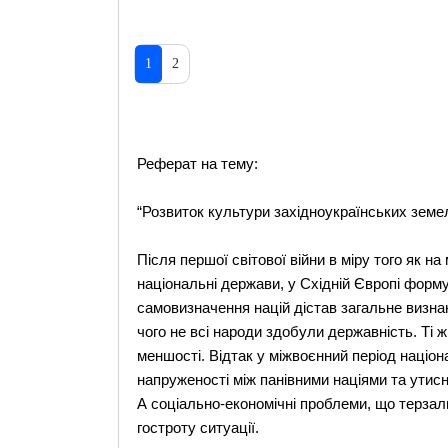
1
2
Реферат на тему:
“Розвиток культури західноукраїнських земел
Після першої світової війни в міру того як н
національні держави, у Східній Європі форм
самовизначення націй дістав загальне визнан
чого не всі народи здобули державність. Ті ж,
меншості. Відтак у міжвоєнний період націо
напруженості між панівними націями та ути
А соціально-економічні проблеми, що терзали
гостроту ситуації.