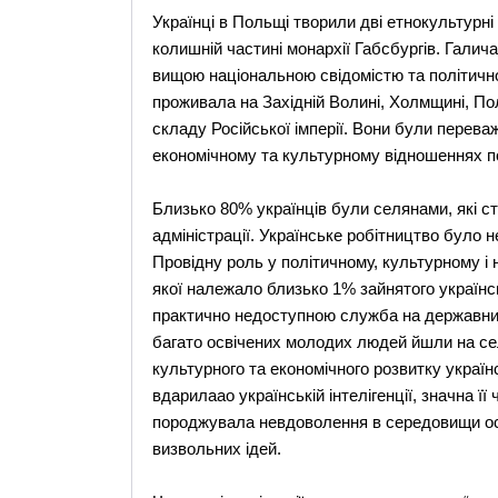
Українці в Польщі творили дві етнокультурні
колишній частині монархії Габсбургів. Галич
вищою національною свідомістю та політичною
проживала на Західній Волині, Холмщині, Пол
складу Російської імперії. Вони були перева
економічному та культурному відношеннях п
Близько 80% українців були селянами, які ст
адміністрації. Українське робітництво було 
Провідну роль у політичному, культурному і н
якої належало близько 1% зайнятого українсь
практично недоступною служба на державних 
багато освічених молодих людей йшли на се
культурного та економічного розвитку україн
вдарилаао українській інтелігенції, значна 
породжувала невдоволення в середовищи осв
визвольних ідей.