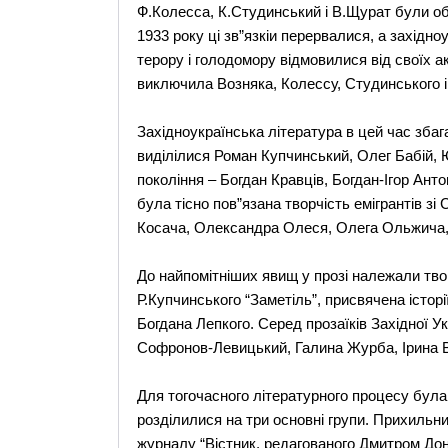
Ф.Колесса, К.Студинський і В.Щурат були об
1933 року ці зв”язкіи перервалися, а західно
терору і голодомору відмовилися від своїх а
виключила Возняка, Колессу, Студинського і
Західноукраїнська література в цей час зба
виділілися Роман Купчинський, Олег Бабій,
покоління – Богдан Кравців, Богдан-Ігор Ант
була тісно пов”язана творчість емігрантів зі 
Косача, Олександра Олеся, Олега Ольжича, 
До найпомітніших явищ у прозі належали твор
Р.Купчинського “Заметіль”, присвячена історії
Богдана Лепкого. Серед прозаїків Західної Ук
Софронов-Левицький, Галина Журба, Ірина В
Для тогочасного літературного процесу була
розділилися на три основні групи. Прихильн
журналу “Вістник, редагованого Дмитром До