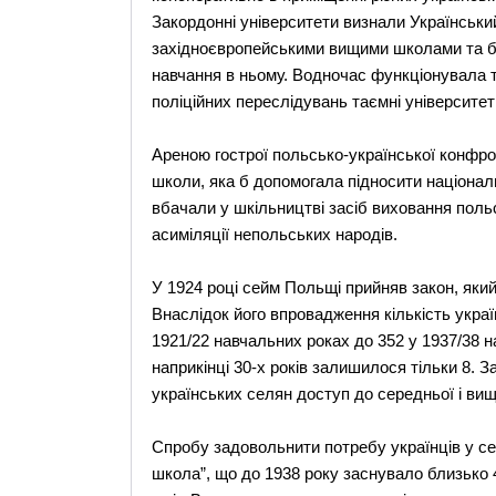
Закордонні університети визнали Український
західноєвропейськими вищими школами та б
навчання в ньому. Водночас функціонувала т
поліційних переслідувань таємні університет 
Ареною гострої польсько-української конфрон
школи, яка б допомогала підносити національ
вбачали у шкільництві засіб виховання польс
асиміляції непольських народів.
У 1924 році сейм Польщі прийняв закон, яки
Внаслідок його впровадження кількість украї
1921/22 навчальних роках до 352 у 1937/38 н
наприкінці 30-х років залишилося тільки 8. З
українських селян доступ до середньої і вищо
Спробу задовольнити потребу українців у се
школа”, що до 1938 року заснувало близько 4