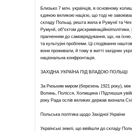
Близько 7 млн. українців, в основному колиш
єдиною великою нацією, що тоді не завоювал
складу Польщі, решта жила в Румунії та Чех
Румунії, об”єктом дискримінаційноїполітики,
прагненням до самоврядування, що, на їхню д
та культурні проблеми. Ці сподівання наштов
вони проживали, й тому в житті західних укр
національна конфронтація.
ЗАХІДНА УКРАЇНА ПІД ВЛАДОЮ ПОЛЬЩІ
За Ризьким миром (березень 1921 року), мі
Волинь, Полісся, Холмщина і Підляшшя увій
року Рада ослів великих держав визнала Сх
Польська політика щодо Західної України
Українські землі, що ввійшли до складу Польщ