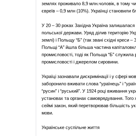
землях проживало 8,9 млн.чоловік, в тому чис
євреїв – 0,9 млн (10%). Українці становили 
У 20 – 30 роках Західна Україна залишалася
польської держави. Уряд ділив територію Укра
землі) і Польщу “Б” (так звані східні креси –
Польщі “А” йшла більша частина капіталовкл
промисловості, тоді як Польща “Б” служила р
промисловості і джерелом сировини.
Україці зазнавали дискримінації і у сфері мов
заборонило вживати слова “ураїнець” і “ураї
“русин” і “руський”. У 1924 році вживання у
установах та органах самоврядування. Того ж
сеймі закон, який перетворював більшість ук
мови.
Українське суспільне життя