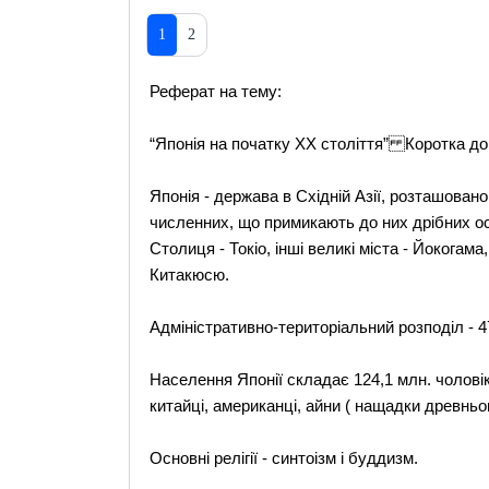
1
2
Реферат на тему:
“Японія на початку ХХ століття” Коротка дов
Японія - держава в Східній Азії, розташовано
численних, що примикають до них дрібних ост
Столиця - Токіо, інші великі міста - Йокогама
Китакюсю.
Адміністративно-територіальний розподіл - 
Населення Японії складає 124,1 млн. чоловік 
китайці, американці, айни ( нащадки древньог
Основні релігії - синтоізм і буддизм.