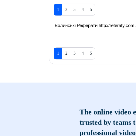
1
2
3
4
5
Волинські Реферати http://referaty.com.
1
2
3
4
5
The online video e
trusted by teams 
professional video