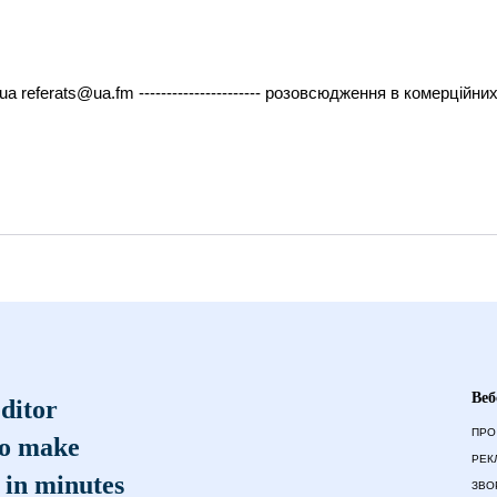
ua referats@ua.fm ---------------------- розовсюдження в комерційн
Веб
ditor
ПРО
to make
РЕК
 in minutes
ЗВО