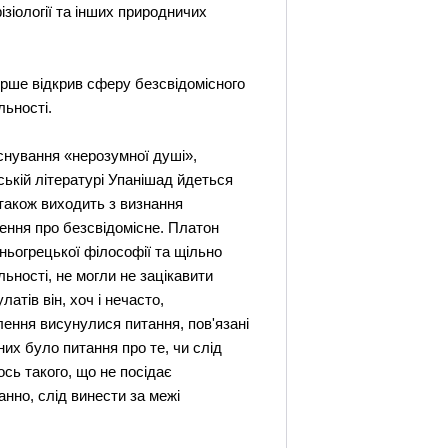
ізіології та інших природничих
ерше відкрив сферу безсвідомісного
льності.
існування «нерозумної душі»,
ькій літературі Упанішад йдеться
 також виходить з визнання
лення про безсвідомісне. Платон
ньогрецької філософії та щільно
ьності, не могли не зацікавити
тів він, хоч і нечасто,
лення висунулися питання, пов'язані
них було питання про те, чи слід
ось такого, що не посідає
анно, слід винести за межі