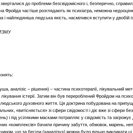
зверталися до проблеми безсвідомісного і, безперечно, справи
оча Фройда частіше розглядають як психіатра, неможна недооцін
ша і найлюдяніша людська якість, насмілився вступити у двобій із
ДИЗМУ
онять:
душа, аналізіс – рішення) – частина психотерапії, лікувальний м
 лікування істерії. Затим він був перероблений Фройдом на псих
в людського духовного життя. Ця доктрина побудована на припущ
льних, «витісняється» зі сфери свідомості і діє вже зі сфери бе
ь) і під усілякими масками потрапляє у свідомість та загрожує
снених «комплексів» бачили причину забуття, обмовок, марень, неп
м чином, що за бесіди («аналізу») можна було вільно викликати ц