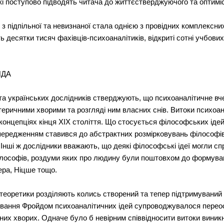
які поступово підводять читача до життєстверджуючого та оптимі
з підпільної та невизнаної стала однією з провідних комплексних
ь десятки тисяч фахівців-психоаналітиків, відкриті сотні учбови
ЙДА
та українських дослідників стверджують, що психоаналітичне в
теричними хворими та розгляді ним власних снів. Витоки психоана
 концепціях кінця ХІХ століття. Що стосується філософських іде
 упередженням ставився до абстрактних розмірковувань філософів
Інші ж дослідники вважають, що деякі філософські ідеї могли с
ілософів, роздуми яких про людину були поштовхом до формува
ера, Ніцше тощо.
 теоретики розділяють колись створений та тепер підтримуваний
сування Фройдом психоаналітичних ідей супроводжувалося пере
ичних хворих. Одначе було б невірним співвідносити витоки вини