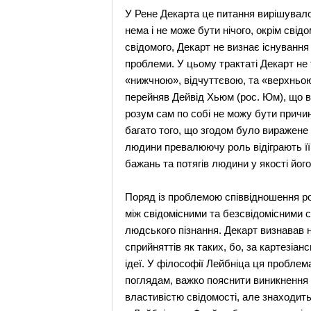
У Рене Декарта це питання вирішувало
нема і не може бути нічого, окрім сві
свідомого, Декарт не визнає існування
проблеми. У цьому трактаті Декарт не
«нижчною», відчуттєвою, та «верхньою
перейняв Дейвід Хьюм (рос. Юм), що в
розум сам по собі не можу бути причи
багато того, що згодом було виражене
людини превалюючу роль відіграють її 
бажань та потягів людини у якості йог
Поряд із проблемою співвідношення ро
між свідомісними та безсвідомісними 
людського пізнання. Декарт визнавав 
сприйняттів як таких, бо, за картезіан
ідеї. У філософії Лейбніца ця проблем
поглядам, важко пояснити виникнення 
властивістю свідомості, але знаходить