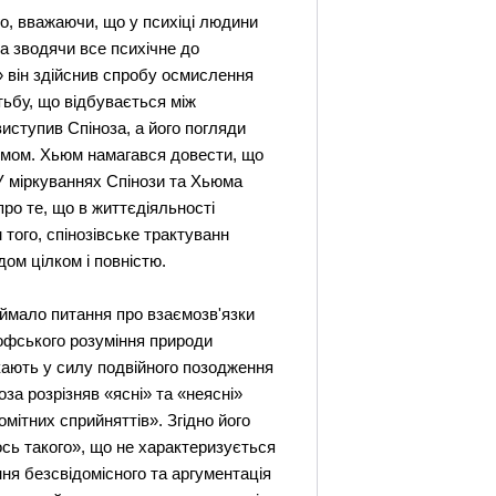
го, вважаючи, що у психіці людини
та зводячи все психічне до
і» він здійснив спробу осмислення
тьбу, що відбувається між
иступив Спіноза, а його погляди
зумом. Хьюм намагався довести, що
 У міркуваннях Спінози та Хьюма
ро те, що в життєдіяльності
 того, спінозівське трактуванн
ом цілком і повністю.
аймало питання про взаємозв'язки
софського розуміння природи
кають у силу подвійного позодження
оза розрізняв «ясні» та «неясні»
мітних сприйняттів». Згідно його
ось такого», що не характеризується
ня безсвідомісного та аргументація