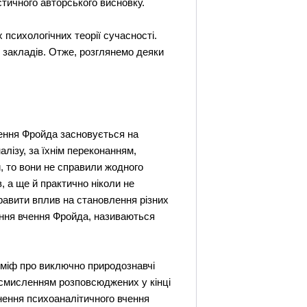
стичного авторського висновку.
 психологічних теорії сучасності.
х закладів. Отже, розглянемо деяки
чення Фройда засновується на
лізу, за їхнім переконанням,
й, то вони не справили жодного
, а ще й практично ніколи не
правити вплив на становлення різних
ння вчення Фройда, називаються
 міф про виключно природознавчі
осмисленням розповсюджених у кінці
кнення психоаналітичного вчення