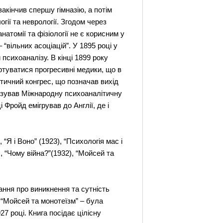
акінчив спершу гімназію, а потім
гії та неврології. Згодом через
томії та фізіології не є корисним у
“вільних асоціацій”. У 1895 році у
психоаналізу. В кінці 1899 року
ртуватися прогресивні медики, що в
тичний конгрес, що позначав вихід
нізував Міжнародну психоаналітичну
 Фройд емігрував до Англії, де і
“Я і Воно” (1923), “Психологія мас і
, “Чому війна?”(1932), “Мойсей та
ння про виникнення та сутність
– “Мойсей та монотеїзм” – була
927 році. Книга посідає цілісну