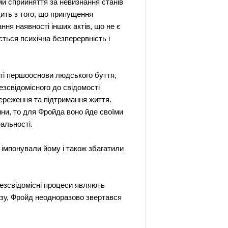
ми сприйняття за невизнання станів
дить з того, що припущення
ння наявності інших актів, що не є
ється психічна безперервність і
ості першооснови людського буття,
езсвідомісного до свідомості
ереження та підтримання життя.
ини, то для Фройда воно йде своїми
альності.
 імпонували йому і також збагатили
безсвідомісні процеси являють
ізу, Фройд неодноразово звертався