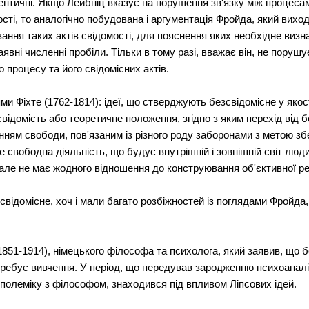
дентичні. Якщо Лейбніц вказує на порушення зв'язку між процеса
сті, то аналогічно побудована і аргументація Фройда, який вихо
вання таких актів свідомості, для пояснення яких необхідне визна
явні численні пробіли. Тільки в тому разі, вважає він, не порушу
 процесу та його свідомісних актів.
ями Фіхте (1762-1814): ідеї, що стверджують безсвідомісне у як
свідомість або теоретичне положення, згідно з яким перехід від б
ям свободи, пов'язаним із різного роду заборонами з метою зб
е свободна діяльність, що будує внутрішній і зовнішній світ люд
але не має жодного відношення до конструювання об'єктивної ре
відомісне, хоч і мали багато розбіжностей із поглядами Фройда,
1851-1914), німецького філософа та психолога, який заявив, що 
требує вивчення. У період, що передував зародженню психоанал
у полеміку з філософом, знаходився під впливом Ліпсових ідей.