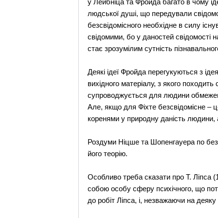
у Лейбніца та Фройда багато в чому і
людської душі, що передували свідомо
безсвідомісного необхідне в силу існу
свідомими, бо у даностей свідомості на
стає зрозумілим сутність пізнавального
Деякі ідеї Фройда перегукуються з іде
вихідного матеріалу, з якого походить 
супроводжується для людини обмеженн
Але, якщо для Фіхте безсвідомісне – ц
коренями у природну даність людини, 
Роздуми Ніцше та Шопенгауера по безс
його теорію.
Особливо треба сказати про Т. Ліпса (
собою особу сферу психічного, що по
до робіт Ліпса, і, незважаючи на деяк