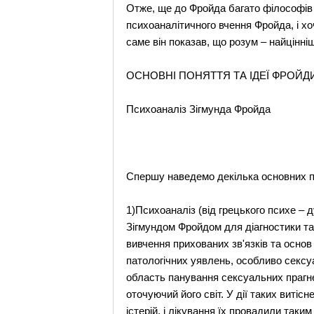
Отже, ще до Фройда багато філософів 
психоаналітичного вчення Фройда, і х
саме він показав, що розум – найцінні
ОСНОВНІ ПОНЯТТЯ ТА ІДЕЇ ФРОЙ
Психоаналіз Зігмунда Фройда
Спершу наведемо декілька основних п
1)Психоаналіз (від грецького психе – 
Зігмундом Фройдом для діагностики та
вивчення прихованих зв'язків та осно
патологічних уявлень, особливо сексуа
область панування сексуальних прагнен
оточуючий його світ. У дії таких виті
істерій, і лікування їх провадили таки