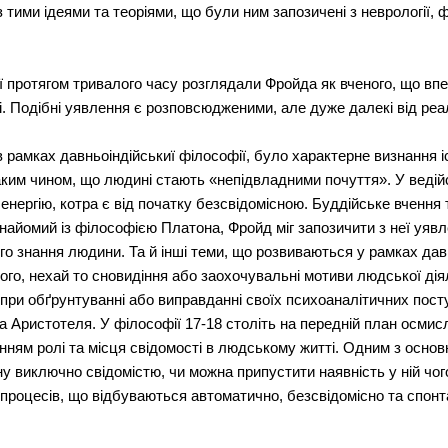
 тими ідеями та теоріями, що були ним запозичені з неврології, ф
ії протягом тривалого часу розглядали Фройда як вченого, що вп
і. Подібні уявлення є розповсюдженими, але дуже далекі від реа
в рамках давньоіндійськиї філософії, було характерне визнання 
ким чином, що людині стають «непідвладними почуття». У ведійс
енергію, котра є від початку безсвідомісною. Буддійське вчення
знайомий із філософією Платона, Фройд міг запозичити з неї уяв
о знання людини. Та й інші теми, що розвиваються у рамках дав
го, нехай то сновидіння або заохочувальні мотиви людської діял
ри обґрунтуванні або виправданні своїх психоаналітичних постула
 Аристотеля. У філософії 17-18 століть на передній план осмис
нням ролі та місця свідомості в людському житті. Одним з основ
у виключно свідомістю, чи можна припустити наявність у ній чог
 процесів, що відбуваються автоматично, безсвідомісно та спонт