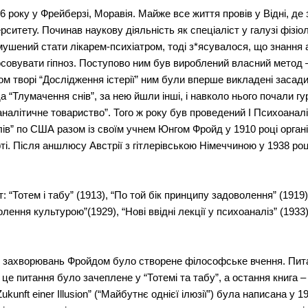
 року у Фрейберзі, Моравія. Майже все життя провів у Відні, де з
итету. Починав наукову діяльність як спеціаліст у галузі фізіоло
шений стати лікарем-психіатром, тоді з*ясувалося, що знання ана
тосовувати гіпноз. Поступово ним був вироблений власний метод – 
м творі “Дослідження істерії” ним були вперше викладені засади 
Тлумачення снів”, за нею йшли інші, і навколо нього почали гу
налітичне товариство”. Того ж року був проведений І Психоаналі
олів” по США разом із своїм учнем Юнгом Фройд у 1910 році орга
і. Після аншлюсу Австрії з гітлерівською Німеччиною у 1938 році
Тотем і табу” (1913), “По той бік принципу задоволення” (1919), 
лення культурою”(1929), “Нові ввідні лекції у психоаналіз” (1933)
х захворювань Фройдом було створене філософське вчення. Пита
 це питання було зачеплене у “Тотемі та табу”, а остання книга 
kunft einer Illusion” (“Майбутнє однієї ілюзії”) була написана у 1