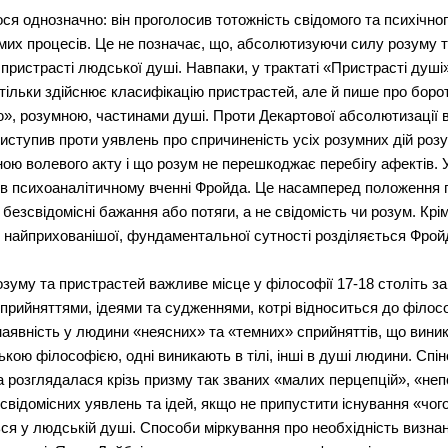
ся однозначно: він проголосив тотожність свідомого та психічно
домих процесів. Це не позначає, що, абсолютизуючи силу розуму 
 пристрасті людської душі. Навпаки, у трактаті «Пристрасті душ
 тільки здійснює класифікацію пристрастей, але й пише про боро
», розумною, частинами душі. Проти Декартової абсолютизації в
иступив проти уявлень про спричиненість усіх розумних дій ро
ною волевого акту і що розум не перешкоджає перебігу афектів.
 в психоаналітичному вченні Фройда. Це насамперед положення п
безсвідомісні бажання або потяги, а не свідомість чи розум. Крім
о найприхованішої, фундаментальної сутності розділяється Фройд
зуму та пристрастей важливе місце у філософії 17-18 століть з
сприйняттями, ідеями та судженнями, котрі відноситься до філо
наявність у людини «неясних» та «темних» сприйняттів, що вини
ською філософією, одні виникають в тілі, інші в душі людини. Спін
а розглядалася крізь призму так званих «малих перцепцій», «непо
свідомісних уявлень та ідей, якщо не припустити існування «чог
ся у людській душі. Способи міркування про необхідність визнан