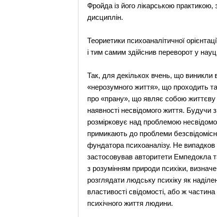
Фройда із його лікарською практикою, з
дисциплін.
Теориетики психоаналітичної орієнтац
і тим самим здійснив переворот у науц
Так, для декількох вчень, що виникли 
«нерозумного життя», що проходить та
про «прану», що являє собою життєву 
наявності несвідомого життя. Будучи 
розмірковує над проблемою несвідомог
примикають до проблеми безсвідомісно
фундатора психоаналізу. Не випадков п
застосовував авторитети Емпедокла та
з розумінням природи психіки, визначе
розглядати людську психіку як наділен
властивості свідомості, або ж частина
психічного життя людини.