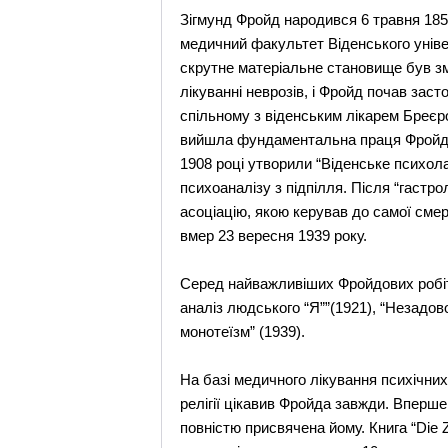
Зігмунд Фройд народився 6 травня 1856
медичний факультет Віденського універс
скрутне матеріальне становище був зму
лікуванні неврозів, і Фройд почав зас
спільному з віденським лікарем Бреєро
вийшла фундаментальна праця Фройда “
1908 році утворили “Віденське психола
психоаналізу з підпілля. Після “гастр
асоціацію, якою керував до самої смерт
вмер 23 вересня 1939 року.
Серед найважливіших Фройдових робіт: “
аналіз людського “Я””(1921), “Незадово
монотеїзм” (1939).
На базі медичного лікування психічни
релігії цікавив Фройда завжди. Вперше
повністю присвячена йому. Книга “Die Zu