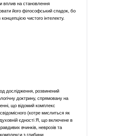
ли вплив на становлення
ювати його філософський спадок, бо
 концепцією чистого інтелекту.
етод дослідження, розвинений
ологічну доктрину, спрямовану на
енні, що відомий комплекс
зсвідомісного (котре мислиться як
 духовній єдності Я, що включене в
равдивих вчинків, неврозів та
і комплекси з глибини