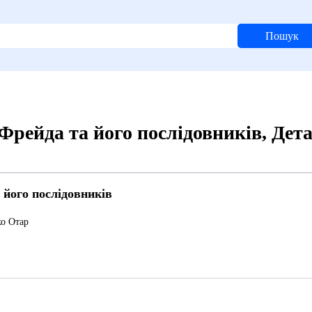
Пошук
Фрейда та його послідовників, Дет
 його послідовників
о Отар
1