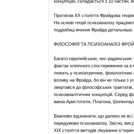
концепцію, складається з 10 частин, 
Протягом ХХ століття Фройдова теорія 
На основі теорії психоаналізу працюют
подробиці вчення Фройда детальніше.
ФІЛОСОФІЯ ТА ПСИХОАНАЛІЗ ФРО
Багато європейських, екс-радянських 
фактах клінічного спостереження за іс
лежать у психіатричних, фізіологічних
впливу на Фройда, бо він не тільки з
звертався до філософських трактатів. 
психоаналітичних концепцій. Серед ф
імена Аристотеля, Платона, Шопенгау
Важливо відзначити, що далеко не всі
передумови психоаналізу. Звісно, ви
ХІХ століття методів лікування істер