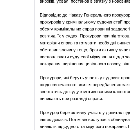
вироків, ухвал, постанов в зв’язку з новови
Відповідно до Наказу Генерального прокурора
прокурорів у кримінальному судочинстві” про
обсягу кримінальних справ повинні заздалег
розгляді їх у судах. Прокурори при підготов
матеріали справ та готувати необхідні випис
обставин злочину тощо, брати активну участь
висловлювати суду свої міркування щодо за
покарання, вирішення цивільного позову, від
Прокурори, які беруть участь у судових про
щодо своєчасного вжиття передбачених зако
звертатись до суду з мотивованими клопотан
виникають при розгляді справи.
Прокурор бере активну участь у допитах підс
інших доказів. Потім він виступає з обвину
винність підсудного та міру його покарання