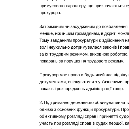
примусового характеру, що призначаються су
прокурора.
Затриманим чи засудженим до позбавлення в
менше, ніж іншим громадянам, відкриті можлив
Тому завданням прокуратури є здійснення на
волі неухильно дотримувалася законів і пра
за їх трудовим режимом, виховною роботою, 
покарань за порушення трудового режиму.
Прокурор має право в будь-який час відвіду
документами, спілкуватися з ув’язненими, при
наказів і розпоряджень адміністрації тощо.
2. Підтримання державного обвинувачення та
однією з основних функцій прокуратури. Про
об’єктивному розгляді справ і прийнятті суд
участь при розгляді справ в судах першої, кас