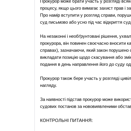
Прокурор може брати участь у розгляді всяко
процесу, якщо цього вимагає захист прав і з
Про намір вступити у розгляд справи, поруше
суд письмово або усно під час відкриття суд
На незаконні і необґрунтовані рішення, ухва
прокурора, він повинен своєчасно вносити ка
справах), зазначаючи, який закон порушено с
викладати позицію щодо скасування або зміни
подання в день направлення його до суду о
Прокурор також бере участь у розгляді циві
нагляду.
За наявності підстав прокурор може викорис
судових постанов за нововиявленими обста
КОНТРОЛЬНІ ПИТАННЯ: