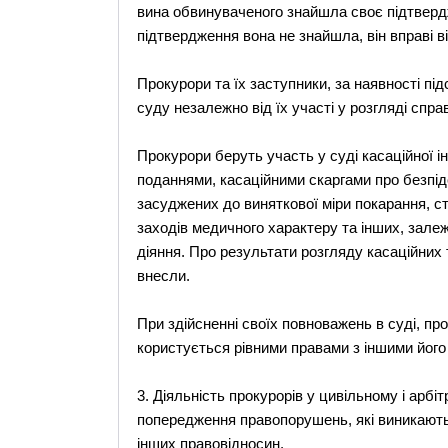
вина обвинуваченого знайшла своє підтверд
підтвердження вона не знайшла, він вправі 
Прокурори та їх заступники, за наявності пі
суду незалежно від їх участі у розгляді справ
Прокурори беруть участь у суді касаційної ін
поданнями, касаційними скаргами про безпі
засуджених до виняткової міри покарання, с
заходів медичного характеру та інших, залеж
діяння. Про результати розгляду касаційних 
внесли.
При здійсненні своїх повноважень в суді, пр
користується рівними правами з іншими його
3. Діяльність прокурорів у цивільному і арбі
попередження правопорушень, які виникають 
інших правовідносин.