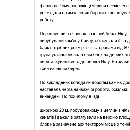
фараона. Тому наприкінці червня нескінченні
розміщали в тимчасових бараках і поєднувал
роботу.
Перепливши на човнах на інший берег Нілу,
вирубували кам'яну брилу, обтісували її за д
блок потрібних розмірів - зі сторонами від 80
група установлювала свій блок на дерев'яні 
перетаскувала його до берега Нілу. Вітрильн
тонн на інший берег.
По викладених колодами дорогам камінь до
наставала черга найважчої роботи, оскільки 
винайдені. По похилому в'їзді
шириною 20 м, побудованому з цеглин з ніль
канатів і важелів затягували на верхню пло
блок на зазначене архітектором місце з точн