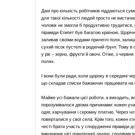
Дані про кількість робітників піддаються су
для такої кількості людей просто не вистач
чоловік не змогли б продуктивно трудитися,
піраміди Єгипет був багатою країною. Щорічно
заливав своїми водами прилеглі поля, зали
сухий пісок пустелі в родючий ґрунт. Тому в
у рік – зерно, фрукти й овочі. Отже, з червн
полях.
І вони були ради, коли щороку в середині че
що складав списки бажаючих працювати на б
Майже усі бажали цієї роботи, а виходить, 
порозумівалося двома причинами: кожен уча
одяг, харчування і скромну платню. Через чо
поверталися у свої села. Крім того, кожен є
честі брати участь у спорудженні піраміди 
виконання цієї грандіозної задачі, сподівавс