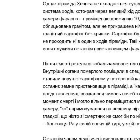
Однак піраміда Хеопса не складається суціл
система ходів, кото-рая через великий хід д
камери фараона – приміщенню довжиною 10,5 
облицьована гранітом, але не прикрашена ні
гранітний саркофаг без кришки. Саркофаг бу
не проходить ні в один з ходів піраміди. Такі
вони служили останнім пристановищем фара
Після смерті ретельно забальзамоване тіло
Внутрішні органи померлого поміщали в спеці
ставили поруч із саркофагом у похоронній ка
останнє земне пристановище в піраміді, а "к
представленнях, вважалося чимось начебто д
момент смерті і могло вільно переміщатися 
камеру, "ка" спрямовувалося на вершину пір
гладкої, що ніхто зі смертних не смог би по
– бог сонця Ра у своїй сонячній турі, у які
Останнім часом деякі учені висловлюють сумн