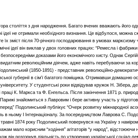
долинського “Життя і здоров'я людей на Україні”, 1880 р. - “Ремесла і фабрики на Україні”, що стала першою спробою застосування економічного вчення К. Маркса до конкретної історичної дійсності Росії й України, визначення історичної долі капіталізму в країні.На відміну від народників, які заперечували розвиток капіталізму в Росії, С. Подолинський констатує протилежне. Виходячи з учення К. Маркса про три стадії розвитку капіталізму в промисловості і практичного досвіду української економіки, він показує, що капіталізм в Україні, а відтак і в Росії в цілому, проходить у своєму розвитку “ремесло, мануфактуру і великий фабричний здобуток”.С. Подолинський підкреслює прогресивність капіталізму порівняно з феодалізмом, але вказує на його історично минущий характер. Він критикує цей спосіб виробництва і виступає передовсім проти його економічної основи - приватної власності на засоби виробництва. С. Подолинський аналізує суперечності між працею і капіталом, між зростанням багатства буржуазії і зубожінням трудящих мас, суперечність між розвитком продуктивних сил і їх марнуванням за умов капіталізму. “Корінь зла” капіталістичного способу виробництва С. Подолинський бачить у приватній власності, яка дає змогу капіталістам користуватися продуктом неоплаченої праці робітників. На цій підставі він робить висновок про необхідність знищення капіталізму. Капіталізму він протиставляє соціалізм як такий спосіб виробництва, котрий створює найліпші можливості для розвитку продуктивних сил і найбільш відповідає вимогам моралі. Не випадково, що цю працю як таку, що “посягає на приватну власність” і “розпалює ненависть робітників до своїх хазяїв”, було заборонено царською цензурою.Багато зусиль С. Подолинський доклав до популяризації економічного вчення К. Маркса. Він розумів, що головне в ньому - теорія додаткової вартості. Саме тому вже в перших своїх дослідженнях він приділяє цій категорії особливу увагу. Як писав сам С. Подолинський, його брошура “Про бідність” є спробою викласти в популярній формі теорію додаткової вартості і механізм капіталістичної експлуатації з допомогою прикладів, узятих із сільського господарства й цукрової промисловості України.У викладі і трактуванні багатьох категорій економічного вчення К. Маркса С. Подолинський був часто непослідовним, а інколи допускав і суттєві помилки. Проте його діяльність сприяла ознайомленню широких кіл української громадськості з економічним ученням Маркса.Як фахівець у галузі природничих наук, С. Подолинський і в них шукав доказів неминучості соціалізму. Так, ним було зроблено спробу “погодити додаткову працю з панівними фізичними теоріями”. У статті “Праця людини та її відношення до розподілу енергії” що була опублікована 1880 р. в журналі “Слово”, а також у кількох зарубіжних виданнях С. Подолинський намагався знайти природничо-наукові основи соціалізму. Цією працею Подолинський набагато випередив свій час.В цій праці він розкрив енергетичні відмінності органічної та не органічної природи, проаналізував відношення, які існують між працею людини та розподілом енергії на поверхні Землі, розвинув “вчення про енергії, її види, їх взаємне перетворення та … розсіювання” С. Подолинський, керуючись постулатом про єдність сили та кількісну сталість енергії, писав, що енергія всесвіту - величина постійна, але вона нерівномірно розподіляється у різних частинах всесвіту. Автор стверджує, що у енергетичному бюджеті поверхні Землі все меньшою мірою грає роль її внутрішня енергія та поступово зменьшується кількість сонячної енергії; тому необхідно забеспечити збереження енергії, або перетворення постійної енергії(тепла) у вищу форму, яка спроможня перетворитися у механічний рух. На розподіл енергії має вплив людська праця: саме вона обумовлює накопичення енергії, яка перебуває у розпорядженні людства. Подолинський вказав на суперечність визначень праці, які давали такі економісти, як Кене, Сміт, Сісмонді, Сей та інші. Подолинський дає нове природничо-наукове визначення праці. “Праця, - пише він, - є таке споживання механічної та психічної роботи, що нагромаджена в організмі, яке має результатом збільшення кількості перетворюваної енергії на земній поверхні”.Одже за Подолинським, праця дає можливість накопичувати додаткову енергію на Землі, або запобігати її розсіюванню. Найліпшим видом корисної праці він називає землеробство. Посилаючись на аграрну статистику Франції (де у той час проживав), Подолинський порівняв продуктивність природних та оброблювальних земельних ділянок, показав як завдяки труду відбувається накопичення енергії, необхідної для одержання споживчих речовин, та дізнався, що саме є джерелом здатності до праці у людському тілі; цей аналіз спирався на дослідженнях у багатьох галузях - механіки, фізіки, хімії, біології, енергетики, психології