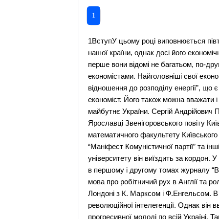
1
1ВступУ цьому році виповнюється півтора століття з дня народження. Багато вчених вважають його одним з найвидатніших економістів нашої країни, однак досі його економічні ідеї не отримали необхідного визнання. Це відбулося, можна сказати, в силу двох причин: по-перше вони відомі не багатьом, по-друге їх зміст після 70-річного господарювання в умовах марксизму часто не сприймався сучасними економістами. Найголовніші свої економічні ідеї він виклав у двох головних працях: “Ремесла і фабрики на Україні” та “Праця людини та її відношення до розподілу енергії”, що є безпосередніми доказами його економічного хисту. Однак Сергій Подолинський відомий не тільки як економіст. Його також можна вважати і видатним революційним діячем, адже навіть перебуваючи за кордоном він продовжував боротися за майбутнє України. Сергій Андрійович Подолинський (1850-1891) - представник революційно-демократичного напряму, народився у селі Ярославці Звенігоровського повіту Київської губернії в сім'ї багатого поміщика. Отримавши домашню освіту, юнак у 1867 році до фізико-математичного факультету Київського університету. У студентські роки відвідував кружок Н. Зібера, де молодь вивчала “Капітал”, “Маніфест Комуністичної партії” та інші праці К. Маркса та Ф. Енгельса. Після закінчення 1871 р. природничого факультету Київського університету він виїздить за кордон. У Парижі знайомиться з Лавровим і бере активну участь у підготовці й виданні журналу “Вперед”. Вже в першому і другому томах журналу “Вперед” Подолинський публікує “Очерк розвитку міжнародної асоціації робітників”, у якому йшла мова про робітничий рух в Англії та роль в ньому І Інтернаціоналу. За посередництвом Лаврова С. Подолинський 1872 р. познайомився в Лондоні з К. Марксом і Ф.Енгельсом. В травні 1874 року Подолинський повернувся на Україну з наміром взяти участь в масовому русі революційної інтелегенції. Однак він вважам мало корисним “ходіння” агітаторів “у народ”, відстоюючи необхідність розселення прогресивної молоді по всій Україні. Також він розгорнув діяльність по утворенню української соціал-демократичної партії, виступав на студентських сборах.1875 року разом з галичанином О. Терлецьким він організує у Відні видання соціалістичної літератури, яка широко використовувалась народниками в їхній революційній діяльності. Було, зокрема, видано праці С. Подолинського “Парова машина”, “Про бідність”, Ф. Волховського “Правдиве слово хлібороба до своїх земляків” та інші.Займаючись суспільними ділами, Подолинський віддав багато сил науці. Він вивчає медицину в університиетах Цюріха, Парижа. 1876 р. С. Подолинський захистив у Бреславському університеті дисертацію на здобуття вченого ступеня доктора медицини, певний час проживав в Україні. 1877 року остаточно виїздить за кордон і оселяється у Франції в Монпельє. Він багато і плідно працює. У 1879 р. виходить праця С. По