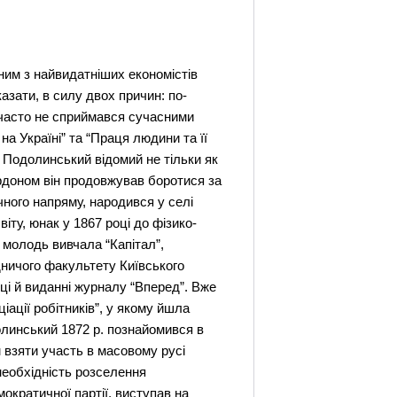
, економіки та ін.. На підставі загальних було зроблено висновок, що праця зберігає енергію приблизно в 10 разів більше тієї, яку в неї вкладують. А це означає, що існують великі можливості задоволення людських потреб за рахунок збільшення енергетичного бюджету Землі. Суперечучи Мальтусу Подолинський підкреслює, що збільшення населення планети та підвищення продуктивності праці призведе до накопичення енергії, а тому - до прогресу людства. Капіталізм обумовлює збільшення накопичення енергії через підвищення продуктивності праці, але в той же час підвищується розкрадання енергії, тобто відбувається протлежний процес, повязаний з війнами, загибелью людей, невиробничим споживанням та виготовленням предметів розкоші. У французькому варіанті праці наводиться думка, що покінчити з розтратою природних ресурсів та забеспечити найбільше акумулювання енергії підсилу тільки соціалізму.Саме праця може стати причиною таких змін у розподілі енергії, які дали б можливість використати найбільшу частину сил природи для задоволення людських потреб. Виходячи з цього він намагається відповісти на запитання: який же спосіб виробництва є найсприятливішим. Таким способом виробництва, за С. Подолинським, буде соціалізм.Ключові моменти свого дослідження Подолинськийсформулював у 10 тезисах. Головне, на що він хотів звернути увагу читача, - це необхідність абсолютного збільшення енергетичного бюджету, “адже за незмінної її кількості перетворення нищої енергії у вищу скоро досягнеться межа після якої вона не зможе відбуватися без додаткових витрат на розсіювання”. Французький варіант своєї праці С. Подолинський надіслав К. Марксу з проханням висловити свою думку по розробленому питанню і в листі до нього зазначив, що написав її під впливом “Капіталу”.К. Маркс прихильно відгукнувся про працю С. Подолинського і звернувся до Ф. Енгельса з проханням висловити свою думку. У листах до К. Маркса (1882) Ф. Енгельс, указуючи на цінність відкриття С. Подолинського, водночас зазначав помилковість його висновків. “Його справжнє відкриття, - писав Ф. Енгельс, - полягає в тім, що людська праця може довше утримати на поверхні землі і довше примусити діяти сонячну енергію, ніж це було б без неї. Усі економічні наслідки, які він звідси виводить - помилкові”. “Подолинський, - писав далі Ф. Енгельс, - відхилився в бік від свого дуже цінного відкриття, тому що хотів знайти приро