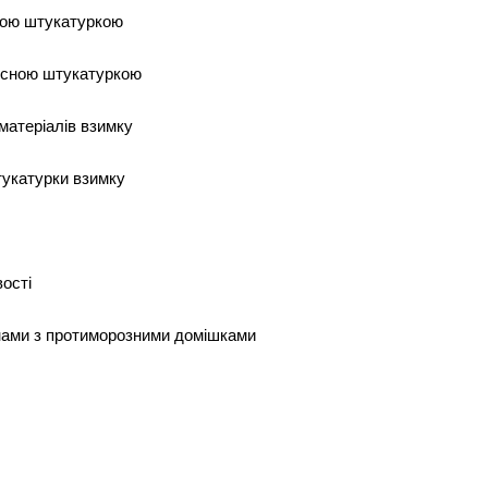
ною штукатуркою
кісною штукатуркою
 матеріалів взимку
тукатурки взимку
вості
нами з протиморозними домішками