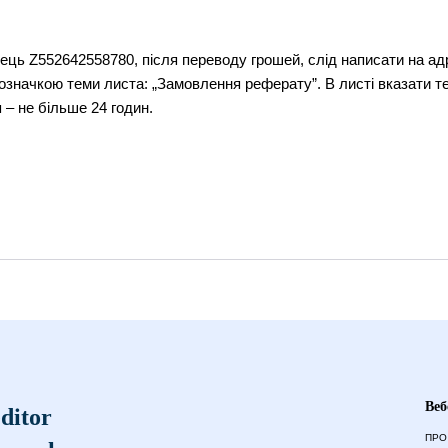
нець Z552642558780, після переводу грошей, слід написати на 
з позначкою теми листа: „Замовлення реферату”. В листі вказати 
 – не більше 24 годин.
Веб
ditor
ПРО