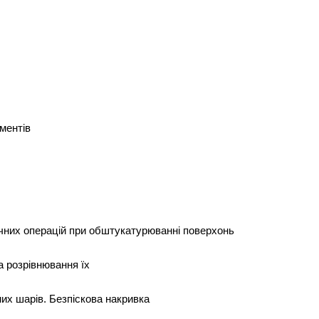
ментів
ічних операцій при обштукатурюванні поверхонь
а розрівнювання їх
них шарів. Безпіскова накривка