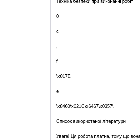
Техніка безпеки при виконанні робіт
0
c
,
f
\x017E
e
\x8460\x021C\x6467\x0357\
Список використаної літератури
Увага! Ця робота платна, тому що вон