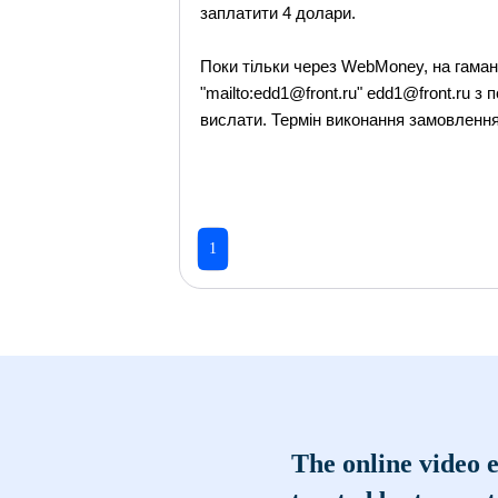
заплатити 4 долари.
Поки тільки через WebMoney, на гама
"mailto:edd1@front.ru" edd1@front.ru 
вислати. Термін виконання замовлення
1
The online video e