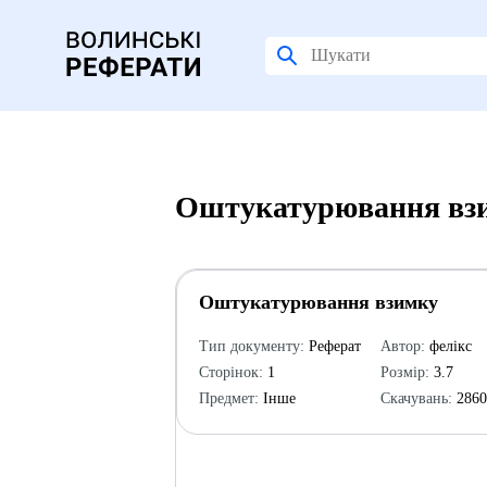
Оштукатурювання взи
Оштукатурювання взимку
Тип документу:
Реферат
Автор:
фелікс
Сторінок:
1
Розмір:
3.7
Предмет:
Інше
Скачувань:
286