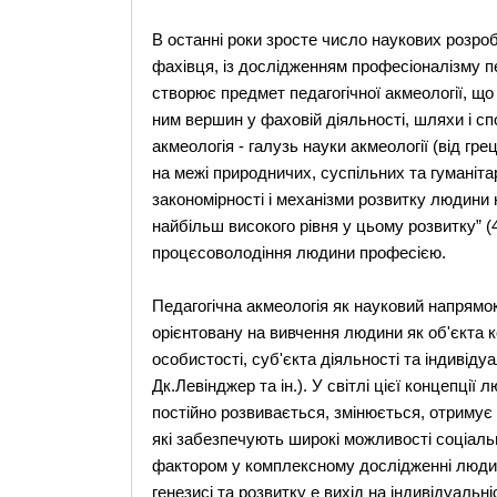
В останнi роки зросте число наукових розробо
фахiвця, iз дослiдженням професiоналiзму п
створює предмет педагогiчної акмеологiї, щ
ним вершин у фаховiй дiяльностi, шляхи i с
акмеологiя - галузь науки акмеологiї (вiд гр
на межi природничих, суспiльних та гуманiтар
закономiрностi i механiзми розвитку людини н
найбiльш високого рiвня у цьому розвитку” (4,
процєсоволодіння людини професiєю.
Педагогiчна акмеологiя як науковий напрямо
орiєнтовану на вивчення людини як об'єкта к
особистостi, суб'єкта дiяльностi та iндивiду
Дк.Левiнджер та iн.). У свiтлi цiєї концепцi
постiйно розвивається, змiнюється, отримує н
якi забезпечують широкi можливостi соцiаль
фактором у комплексному дослiдженнi людини
генезисi та розвитку е вихiд на iндивiдуальн