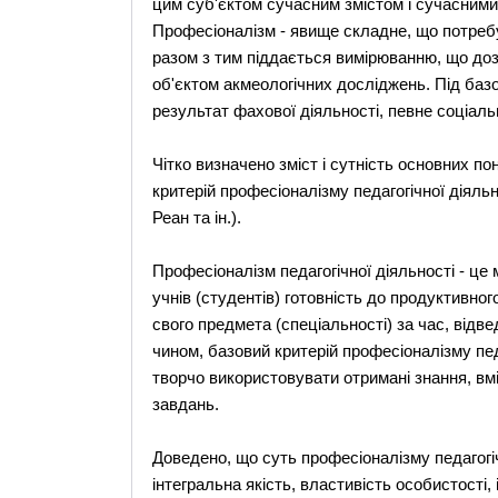
цим суб'єктом сучасним змiстом i сучасними
Професiоналiзм - явище складне, що потребу
разом з тим пiддається вимiрюванню, що доз
об'єктом акмеологiчних дослiджень. Пiд баз
результат фахової дiяльностi, певне соцiал
Чiтко визначено змiст i сутнiсть основних по
критерiй професiоналiзму педагогiчної дiяльно
Реан та ін.).
Професiоналiзм педагогiчної дiяльностi - ц
учнiв (студентiв) готовнiсть до продуктивно
свого предмета (спецiальностi) за час, вiдв
чином, базовий критерiй професiоналiзму педа
творчо використовувати отриманi знання, вмi
завдань.
Доведено, що суть професiоналiзму педагогiчн
iнтегральна якiсть, властивiсть особистостi, 