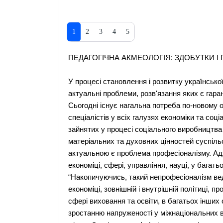
1
2
3
4
5
ПЕДАГОГIЧНА АКМЕОЛОГІЯ: ЗДОБУТКИ I
У процесі становлення і розвитку українсько
актуальнi проблеми, розв'язання яких є гара
Сьогоднi iснує нагальна потреба по-новому о
спецiалiстiв у всiх галузях економiки та соцi
зайнятих у процесi соцiального виробництв
матерiальних та духовних цiнностей суспiль
актуальною є проблема професiоналiзму. Адже
економiцi, сферi, управлiння, науцi, у багат
“Накопичуючись, такий непрофесiоналiзм вед
економiцi, зовнiшнiй i внутрiшнiй полiтицi, пр
сферi виховання та освiти, в багатьох iнши
зростанню напруженостi у мiжнацiональних 