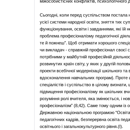
мiжособистiсних конфлiктiв, психологiчного 
Сьогодні, коли перед суспiльством постала 
усiєї системи народної освiти, зняття тих с
функцiонування, освіти і завданнями, якi їй
проблема професiоналiзму педагогiчної дiял
те й пожнеш”. Щоб отримати хорошого спецiал
чи викладач - справжнiй професiонал своєї 
потрiбними у майбутнiй професiйнiй дiяльно
розвинутих країн свiту, у яких у другiй поло
проекти всебiчної модернiзацiї шкiльного та
вдосконалення навчальних програм). Проте ц
спецiалiстiв i суспiльство в цiлому визнати,
пiдвищення професiоналiзму як шкiльних вчите
розумiння ролi вчителя, яка змiнюється, i но
професiоналiзм” (8,42). Саме тому одним iз
Державною нацiональною програмою “Освiта” (“
педагогiчних кадрiв, безперервна освiта педа
освiтнього i загальнокультурного рiвня.(I).