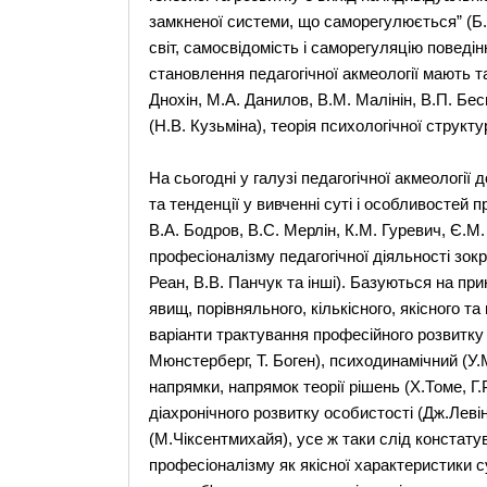
замкненої системи, що саморегулюється” (Б.
свiт, самосвiдомiсть i саморегуляцiю поведi
становлення педагогiчної акмеологiї мають т
Днохiн, М.А. Данилов, В.М. Малiнiн, В.П. Бе
(Н.В. Кузьмiна), теорiя психологiчної структу
На сьогоднi у галузi педагогiчної акмеологiї
та тенденцiї у вивченнi сутi i особливостей 
В.А. Бодров, В.С. Мерлiн, К.М. Гуревич, Є.М.
професiоналiзму педагогiчної дiяльностi зокре
Реан, В.В. Панчук та інші). Базуються на пр
явищ, порiвняльного, кiлькiсного, якiсного та
варiанти трактування професiйного розвитку
Мюнстерберг, Т. Боген), психодинамiчний (У.
напрямки, напрямок теорiї рiшень (Х.Томе, Г.
дiахронiчного розвитку особистостi (Дж.Левiн
(М.Чiксентмихайя), усе ж таки слiд констатув
професiоналiзму як якiсної характеристики с