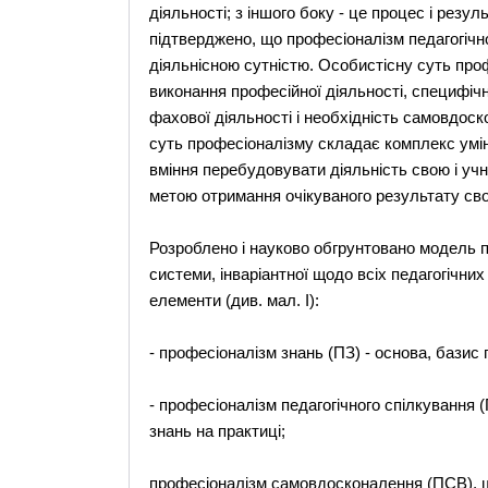
дiяльностi; з iншого боку - це процес i резу
пiдтверджено, що професiоналiзм педагогiчно
дiяльнiсною сутнiстю. Особистiсну суть про
виконання професiйної дiяльностi, специфiчн
фахової дiяльностi i необхiднiсть самовдос
суть професiоналiзму складає комплекс умiн
вмiння перебудовувати дiяльнiсть свою і уч
метою отримання очiкуваного результату своєї
Розроблено i науково обгрунтовано модель пр
системи, iнварiантної щодо всiх педагогiчних
елементи (див. мал. I):
- професiоналiзм знань (ПЗ) - основа, базис
- професiоналiзм педагогiчного спiлкування (
знань на практицi;
професiоналiзм самовдосконалення (ПСВ), що