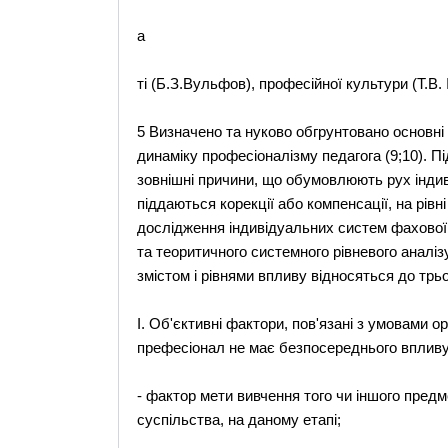
a
тi (Б.З.Вульфов), професiйної культури (Т.В.
5 Визначено та нуково обгрунтовано основнi
динамiку професiоналiзму педагога (9;10). П
зовнiшнi причини, що обумовлюють рух iндив
пiддаються корекцiї або компенсацiї, на рiвн
дослiдження iндивiдуальних систем фахової 
та теоритичного системного рівневого аналіз
змiстом i рiвнями впливу вiдносяться до трьо
I. Об'єктивнi фактори, пов'язанi з умовами о
префесiонал не має безпосереднього впливу. 
- фактор мети вивчення того чи iншого предм
суспiльства, на даному етапi;