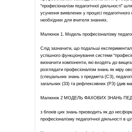
“професiоналiзм педагогiчної дiяльностi” ш
усунення виявлених у процесi педагогiчного 
необхiдних для вчителя знаннях.
Малюнок 1. Модель професiоналiзму педагогi
Слiд зазначити, що подальшi експериментал
успiшного функцiонування системи “професiон
визначити компоненти, якi входять до вищез
розглядати професiоналiзм знань як мiру ов
(спецiальних знань з предмета (СЗ), педагог
загальних (33) та рефлексивних (РЗ) (див ма
Малюнок 2 МОДЕЛЬ ФАХОВИХ ЗНАНЬ ПЕ
з блоків цих знань призводить як до несформ
професiоналiзму педагогiчної дiяльностi в цi