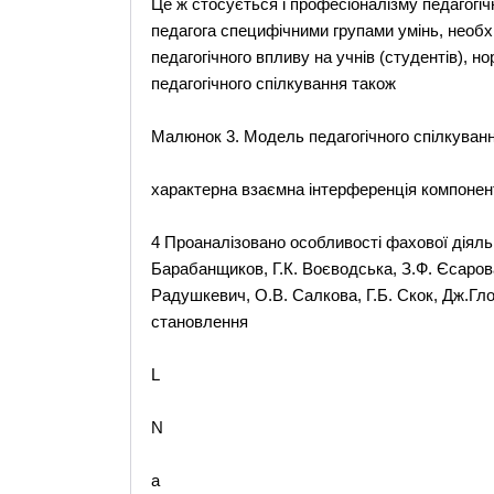
Це ж стосується i професiоналiзму педагогiч
педагога специфiчними групами умiнь, необхi
педагогiчного впливу на учнiв (студентiв), но
педагогiчного спiлкування також
Малюнок 3. Модель педагогічного спiлкуванн
характерна взаємна інтерференція компоненті
4 Проаналізовано особливості фахової діяльно
Барабанщиков, Г.К. Воєводська, З.Ф. Єсарова,
Радушкевич, О.В. Салкова, Г.Б. Скок, Дж.Гло
становлення
L
N
a