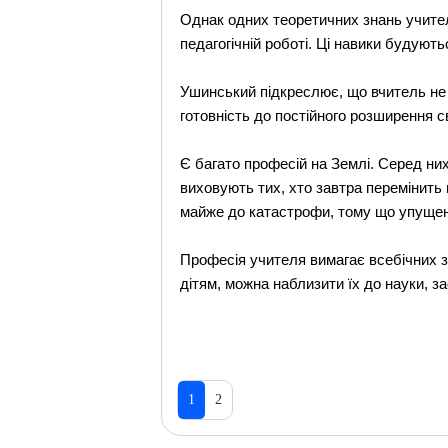
Однак одних теоретичних знань учите
педагогічній роботі. Ці навики будуют
Ушинський підкреслює, що вчитель не
готовність до постійного розширення с
Є багато професій на Землі. Серед ни
виховують тих, хто завтра перемінить 
майже до катастрофи, тому що упущені
Професія учителя вимагає всебічних з
дітям, можна наблизити їх до науки, з
1
2