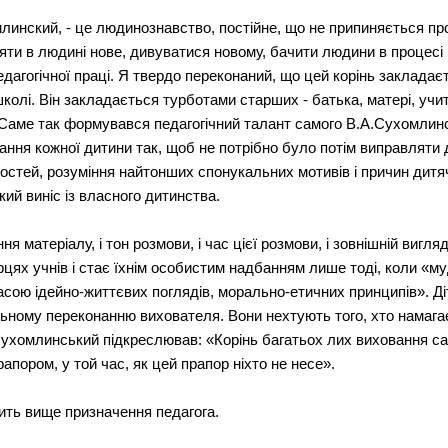
линский, - це людинознавство, постійне, що не припиняється пр
яти в людині нове, дивуватися новому, бачити людини в процесі й
дагогічної праці. Я твердо переконаний, що цей корінь закладає
 школі. Він закладається турботами старших - батька, матері, учи
Саме так формувався педагогічний талант самого В.А.Сухомлинс
вання кожної дитини так, щоб не потрібно було потім виправляти
стей, розуміння найтонших спонукальних мотивів і причин дитячи
ий виніс із власного дитинства.
я матеріалу, і тон розмови, і час цієї розмови, і зовнішній вигля
рцях учнів і стає їхнім особистим надбанням лише тоді, коли «м
расою ідейно-життєвих поглядів, морально-етичних принципів».
льному переконанню вихователя. Вони нехтують того, хто намагає
ухомлинський підкреслював: «Корінь багатьох лих виховання са
пором, у той час, як цей прапор ніхто не несе».
ть вище призначення педагога.