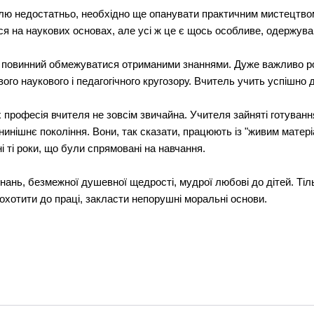
лю недостатньо, необхідно ще опанувати практичним мистецтво
ься на наукових основах, але усі ж це є щось особливе, одержуван
 повинний обмежуватися отриманими знаннями. Дуже важливо розв
вого наукового і педагогічного кругозору. Вчитель учить успішно 
х професія вчителя не зовсім звичайна. Учителя зайняті готуван
нинішнє покоління. Вони, так сказати, працюють із "живим матер
 ті роки, що були спрямовані на навчання.
нань, безмежної душевної щедрості, мудрої любові до дітей. Ті
аохотити до праці, закласти непорушні моральні основи.