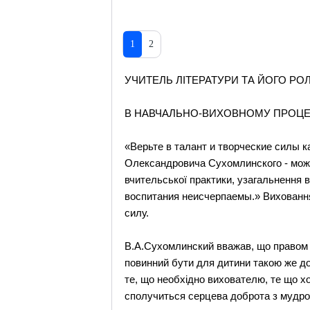
1
2
УЧИТЕЛЬ ЛІТЕРАТУРИ ТА ЙОГО РО
В НАВЧАЛЬНО-ВИХОВНОМУ ПРОЦЕ
«Верьте в талант и творческие силы ка
Олександровича Сухомлинского - можна
вчительської практики, узагальнення 
воспитания неисчерпаемы.» Виховання т
силу.
В.А.Сухомлинский вважав, що правом к
повинний бути для дитини такою же до
те, що необхідно вихователю, те що хо
сполучиться серцева доброта з мудрою