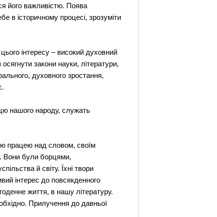
ся його важливістю. Поява
бе в історичному процесі, зрозуміти
цього інтересу – високий духовний
 осягнути закони науки, літератури,
орального, духовного зростання,
є.
ицю нашого народу, служать
ою працею над словом, своїм
т. Вони були борцями,
ільства й світу. Їхні твори
живий інтерес до повсякденного
огоденне життя, в нашу літературу.
еобхідно. Прилучення до давньої