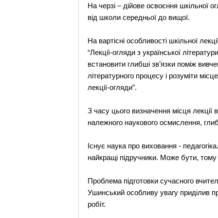
На черзі – дійове освоєння шкільної ог
від школи середньої до вищої.
На вартісні особливості шкільної лек
“Лекції-огляди з української літератур
встановити глибші зв’язки поміж вивче
літературного процесу і розуміти місц
лекції-огляди”.
З часу цього визначення місця лекції в
належного наукового осмислення, глиб
Існує наука про виховання - педагогіка
найкращі підручники. Може бути, тому
Проблема підготовки сучасного вчител
Ушинський особливу увагу приділив про
робіт.