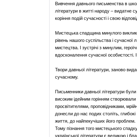
Вивчення давнього письменства в школ
літератури в житті народу – видатне с
коріння подій сучасності і свою відпов
Мистецька спадщина минулого викликає
рівень нашого суспільства і сучасної 
мистецтва. І зустрічі з минулим, герої
вдосконалення сучасної особистості. 
Твори давньої літератури, заново вид
сучасному.
Письменники давньої літератури були 
високим ідейним горінням створювали 
просвітителями, проповідниками, мрійн
донесли до нас подих століть, глибокі 
життя, до найпекучіших його проблем. І
Тому пізнання того мистецького спадк
української літератури є великою і б