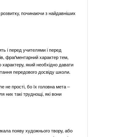
у розвитку, починаючи з найдавніших
ить і перед учителями і перед
ів, фраґментарний характер тем,
о характеру, який необхідно давати
стання передового досвіду школи.
 не прості, бо їх головна мета –
я них такі труднощі, які вони
икала появу художнього твору, або