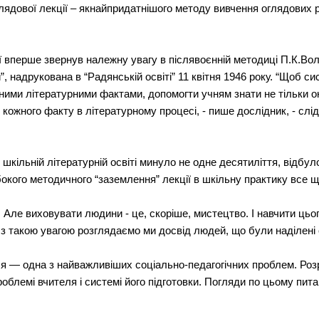
лядової лекції – якнайпридатнішого методу вивчення оглядових ро
ції вперше звернув належну увагу в післявоєнній методиці П.К.В
и”, надрукована в “Радянській освіті” 11 квітня 1946 року. “Щоб 
ними літературними фактами, допомогти учням знати не тільки ок
е кожного факту в літературному процесі, - пише дослідник, - сл
 шкільній літературній освіті минуло не одне десятиліття, відбу
окого методичного “заземлення” лекції в шкільну практику все щ
. Але виховувати людини - це, скоріше, мистецтво. І навчити цьог
 з такою увагою розглядаємо ми досвід людей, що були наділені
я — одна з найважливіших соціально-педагогічних проблем. Розро
блемі вчителя і системі його підготовки. Погляди по цьому пита