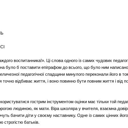
ЛЬ
СІ
ждого воспитанника!». Ці слова одного із самих чудових педагогі
 було б поставити епіграфом до всього, що було ним написано.
величезної педагогічної спадщини минулого переконали його в т
очно відбиває життя, і воно повинно бути повним життя і від п
ористуватися гострим інструментом оцінки має тільки той педаг
рогою людиною, як мати. Віра школяра у вчителя, взаємна довіра
чуть бачити діти у своєму наставнику. Одне із самих цінних його 
 строгістю батьків.