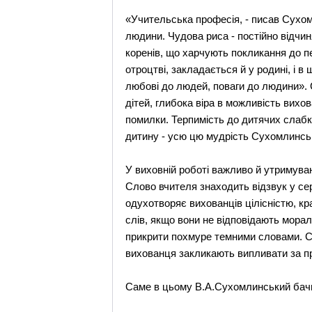
«Учительська професія, - писав Сухом
людини. Чудова риса - постійно відчин
коренів, що харчують покликання до пе
отроцтві, закладається й у родині, і в
любові до людей, поваги до людини». 
дітей, глибока віра в можливість вихо
помилки. Терпимість до дитячих слабко
дитину - усю цю мудрість Сухомлинськ
У виховній роботі важливо й утримуванн
Слово вчителя знаходить відзвук у се
одухотворяє вихованців цілісністю, к
слів, якщо вони не відповідають мора
прикрити похмуре темними словами. С
вихованця закликають випливати за пра
Саме в цьому В.А.Сухомлинський бачи