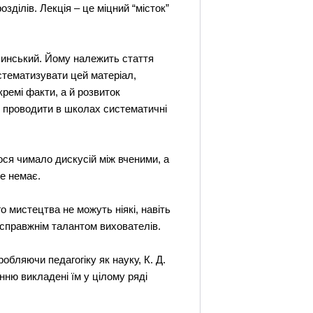
зділів. Лекція – це міцний “місток”
олинський. Йому належить стаття
систематизувати цей матеріал,
ремі факти, а й розвиток
ід проводити в школах систематичні
лося чимало дискусій між вченими, а
е немає.
о мистецтва не можуть ніякі, навіть
 справжнім талантом вихователів.
бляючи педагогіку як науку, К. Д.
нню викладені їм у цілому ряді