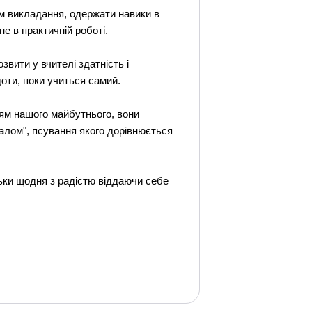
м викладання, одержати навики в
е в практичній роботі.
ити у вчителі здатність і
доти, поки учиться самий.
ням нашого майбутнього, вони
іалом", псування якого дорівнюється
льки щодня з радістю віддаючи себе