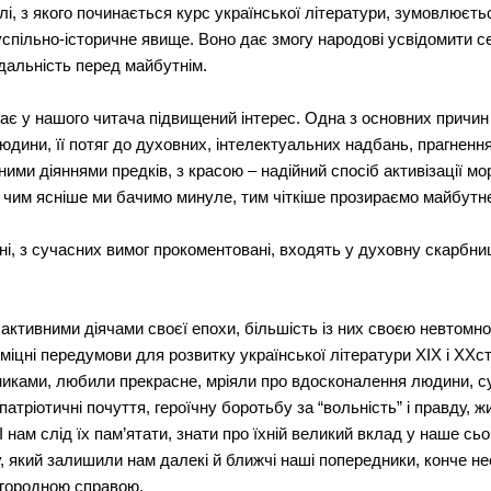
і, з якого починається курс української літератури, зумовлюєть
успільно-історичне явище. Воно дає змогу народові усвідомити се
ідальність перед майбутнім.
 у нашого читача підвищений інтерес. Одна з основних причин 
людини, її потяг до духовних, інтелектуальних надбань, прагнення
чними діяннями предків, з красою – надійний спосіб активізації м
І чим ясніше ми бачимо минуле, тим чіткіше прозираємо майбутн
ані, з сучасних вимог прокоментовані, входять у духовну скарбн
активними діячами своєї епохи, більшість із них своєю невтомн
міцні передумови для розвитку української літератури XIX і XXс
иками, любили прекрасне, мріяли про вдосконалення людини, сусп
патріотичні почуття, героїчну боротьбу за “вольність” і правду, 
 нам слід їх пам’ятати, знати про їхній великий вклад у наше сь
у, який залишили нам далекі й ближчі наші попередники, конче н
лагородною справою.