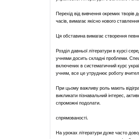
Перехід від вивчення окремих творів д
часів, вимагає якісно нового ставленн
Ця обставина вимагає створення певно
Розділ давньої літератури в курсі сер
учнями досить складні проблеми. Спец
включених в систематичний курс україн
учням, все це утруднює роботу вчител
При цьому важливу роль мають відіграв
викликати пізнавальний інтерес, активн
спроможні подолати.
спрямованості.
На уроках літератури дуже часто дово