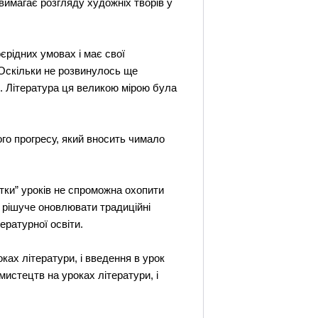
вимагає розгляду художніх творів у
оєрідних умовах і має свої
. Оскільки не розвинулось ще
ня. Література ця великою мірою була
го прогресу, який вносить чимало
ітки” уроків не спроможна охопити
, рішуче оновлювати традиційні
ратурної освіти.
ках літератури, і введення в урок
мистецтв на уроках літератури, і