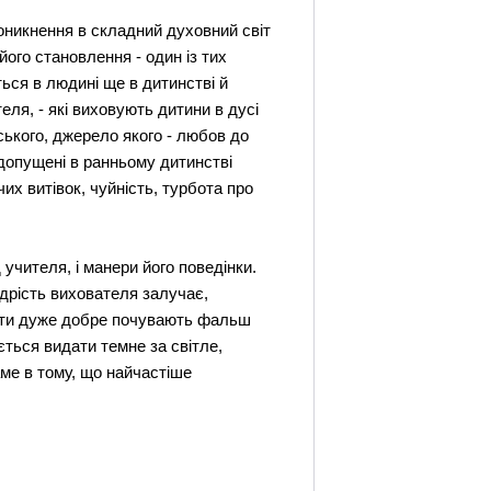
оникнення в складний духовний світ
ого становлення - один із тих
ться в людині ще в дитинстві й
теля, - які виховують дитини в дусі
ького, джерело якого - любов до
 допущені в ранньому дитинстві
х витівок, чуйність, турбота про
д учителя, і манери його поведінки.
удрість вихователя залучає,
 Діти дуже добре почувають фальш
ться видати темне за світле,
ме в тому, що найчастіше