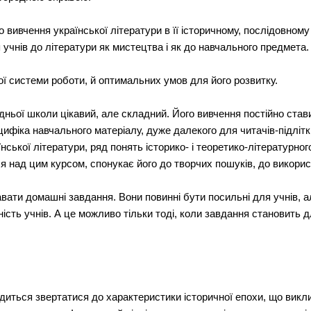
о вивчення української літератури в її історичному, послідовном
я учнів до літератури як мистецтва і як до навчального предмета.
ї системи роботи, й оптимальних умов для його розвитку.
едньої школи цікавий, але складний. Його вивчення постійно став
ифіка навчального матеріалу, дуже далекого для читачів-підлітк
ської літератури, ряд понять історико- і теоретико-літературног
я над цим курсом, спонукає його до творчих пошуків, до викори
ати домашні завдання. Вони повинні бути посильні для учнів, але
ість учнів. А це можливо тільки тоді, коли завдання становить дл
диться звертатися до характеристики історичної епохи, що викл