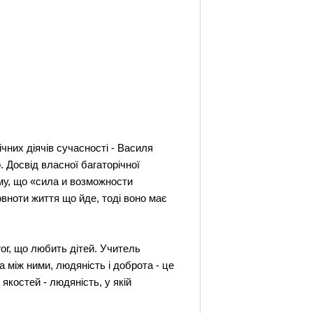
чних діячів сучасності - Василя
 Досвід власної багаторічної
ому, що «сила и возможности
овноти життя що йде, тоді воно має
ог, що любить дітей. Учитель
 між ними, людяність і доброта - це
якостей - людяність, у якій