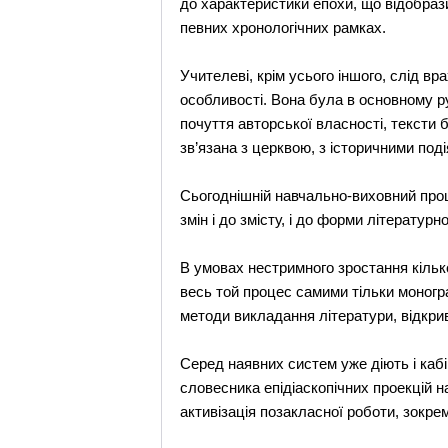
до характеристики епохи, що відобрази
певних хронологічних рамках.
Учителеві, крім усього іншого, слід вр
особливості. Вона була в основному ру
почуття авторської власності, тексти б
зв’язана з церквою, з історичними под
Сьогоднішній навчально-виховний проц
змін і до змісту, і до форми літературно
В умовах нестримного зростання кілько
весь той процес самими тільки моногр
методи викладання літератури, відкри
Серед наявних систем уже діють і кабі
словесника епідіаскопічних проекцій на
активізація позакласної роботи, зокре